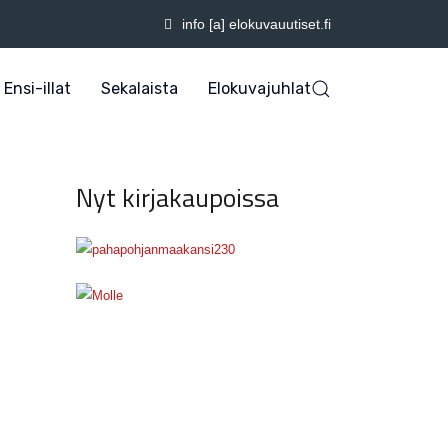
info [a] elokuvauutiset.fi
Ensi-illat
Sekalaista
Elokuvajuhlat
Nyt kirjakaupoissa