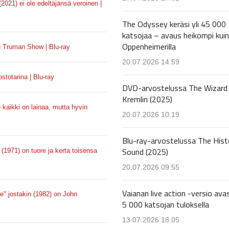
(2021) ei ole edeltäjänsä veroinen |
The Odyssey keräsi yli 45 000
katsojaa – avaus heikompi kuin
Oppenheimerilla
tu Truman Show | Blu-ray
20.07.2026 14.59
stotarina | Blu-ray
DVD-arvostelussa The Wizard 
Kremlin (2025)
kaikki on lainaa, mutta hyvin
20.07.2026 10.19
Blu-ray-arvostelussa The Hist
Sound (2025)
(1971) on tuore ja kerta toisensa
20.07.2026 09.55
Vaianan live action -versio avas
e" jostakin (1982) on John
5 000 katsojan tuloksella
13.07.2026 18.05