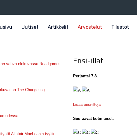
usivu
Uutiset
Artikkelit
Arvostelut
Tilastot
Ensi-illat
lma on vahva elokuvassa Roadgames –
Perjantai 7.8.
lokuvassa The Changeling –
Lisää ensi-iltoja
avaruudessa
Seuraavat kotimaiset:
tystä Alistair MacLeanin tyyliin