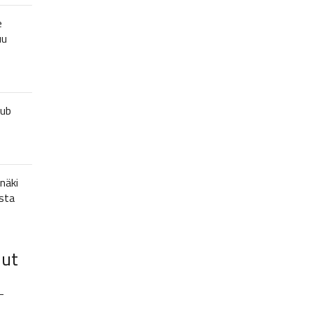
e
uu
lub
näki
sta
lut
–