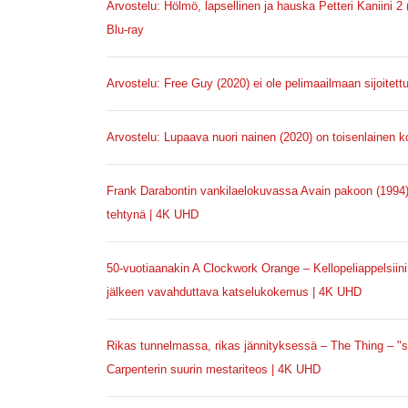
Arvostelu: Hölmö, lapsellinen ja hauska Petteri Kaniini 2 
Blu-ray
Arvostelu: Free Guy (2020) ei ole pelimaailmaan sijoitet
Arvostelu: Lupaava nuori nainen (2020) on toisenlainen ko
Frank Darabontin vankilaelokuvassa Avain pakoon (1994) 
tehtynä | 4K UHD
50-vuotiaanakin A Clockwork Orange – Kellopeliappelsiini 
jälkeen vavahduttava katselukokemus | 4K UHD
Rikas tunnelmassa, rikas jännityksessä – The Thing – "s
Carpenterin suurin mestariteos | 4K UHD