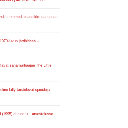
 Landisin komediaklassikko sai upean
970-luvun jättihitissä –
tävät sarjamurhaajaa The Little
ne Lilly taistelevat opioideja
 (1995) ei ruostu – arvostelussa