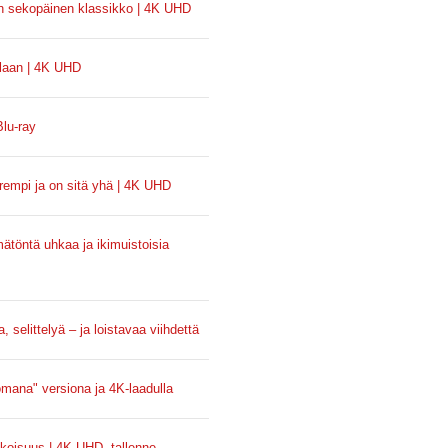
hän sekopäinen klassikko | 4K UHD
llaan | 4K UHD
Blu-ray
arempi ja on sitä yhä | 4K UHD
mätöntä uhkaa ja ikimuistoisia
, selittelyä – ja loistavaa viihdettä
omana" versiona ja 4K-laadulla
koisuus | 4K UHD -tallenne