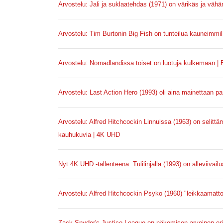
Arvostelu: Jali ja suklaatehdas (1971) on värikäs ja vä
Arvostelu: Tim Burtonin Big Fish on tunteilua kauneimmi
Arvostelu: Nomadlandissa toiset on luotuja kulkemaan | 
Arvostelu: Last Action Hero (1993) oli aina mainettaan p
Arvostelu: Alfred Hitchcockin Linnuissa (1963) on selittä
kauhukuvia | 4K UHD
Nyt 4K UHD -tallenteena: Tulilinjalla (1993) on alleviivailua
Arvostelu: Alfred Hitchcockin Psyko (1960) "leikkaamatt
Zack Snyder's Justice League on näkemisen arvoinen eri