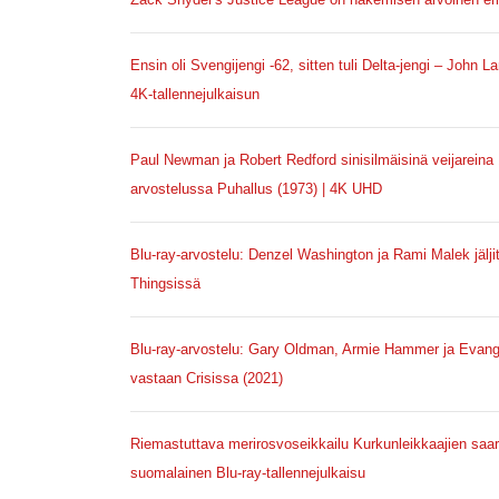
Ensin oli Svengijengi -62, sitten tuli Delta-jengi – John
4K-tallennejulkaisun
Paul Newman ja Robert Redford sinisilmäisinä veijareina 1
arvostelussa Puhallus (1973) | 4K UHD
Blu-ray-arvostelu: Denzel Washington ja Rami Malek jäljit
Thingsissä
Blu-ray-arvostelu: Gary Oldman, Armie Hammer ja Evangeli
vastaan Crisissa (2021)
Riemastuttava merirosvoseikkailu Kurkunleikkaajien saari
suomalainen Blu-ray-tallennejulkaisu