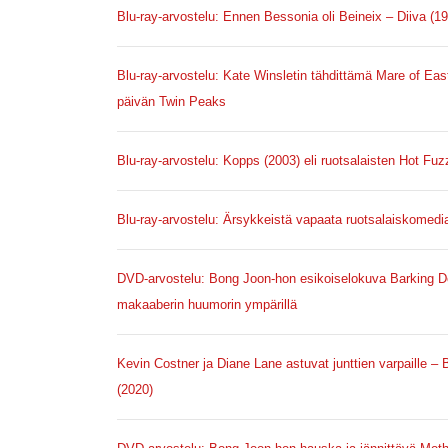
Blu-ray-arvostelu: Ennen Bessonia oli Beineix – Diiva (1
Blu-ray-arvostelu: Kate Winsletin tähdittämä Mare of Eas
päivän Twin Peaks
Blu-ray-arvostelu: Kopps (2003) eli ruotsalaisten Hot Fuz
Blu-ray-arvostelu: Ärsykkeistä vapaata ruotsalaiskomediaa
DVD-arvostelu: Bong Joon-hon esikoiselokuva Barking Do
makaaberin huumorin ympärillä
Kevin Costner ja Diane Lane astuvat junttien varpaille –
(2020)