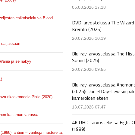
er (2009)
05.08.2026 17.18
veljesten esikoiselokuva Blood
DVD-arvostelussa The Wizard 
Kremlin (2025)
20.07.2026 10.19
 sarjassaan
Blu-ray-arvostelussa The Hist
Sound (2025)
 Wania ja se näkyy
20.07.2026 09.55
1)
Blu-ray-arvostelussa Anemon
(2025): Daniel Day-Lewisin pal
kameroiden eteen
tava rikoskomedia Pixie (2020)
13.07.2026 07.47
onen karisman varassa
4K UHD -arvostelussa Fight C
(1999)
(1998) lähtien – vanhoja mastereita,