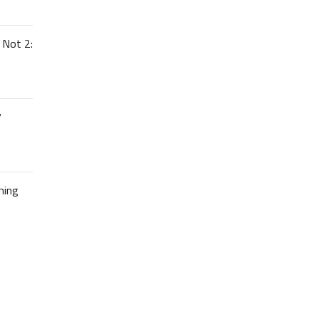
 Not 2:
7
hing