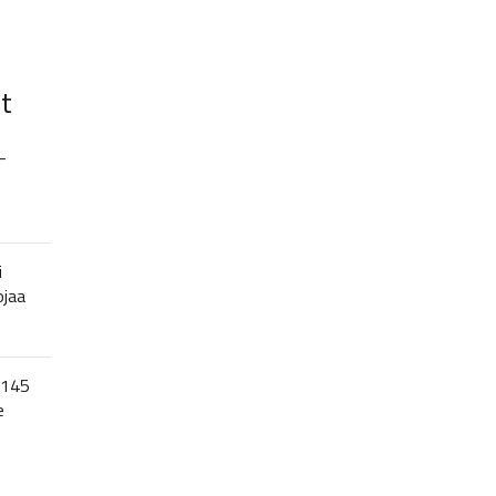
t
–
i
ojaa
 145
e