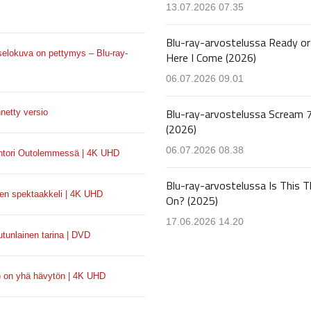
13.07.2026 07.35
Blu-ray-arvostelussa Ready or
koselokuva on pettymys – Blu-ray-
Here I Come (2026)
06.07.2026 09.01
Blu-ray-arvostelussa Scream 
netty versio
(2026)
06.07.2026 08.38
ohtori Outolemmessä | 4K UHD
Blu-ray-arvostelussa Is This T
nen spektaakkeli | 4K UHD
On? (2025)
17.06.2026 14.20
utunlainen tarina | DVD
) on yhä hävytön | 4K UHD