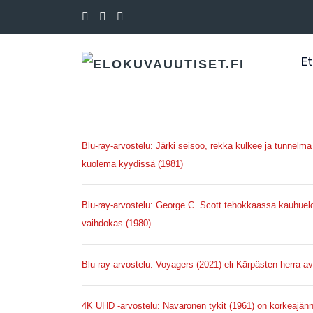
Et
Blu-ray-arvostelu: Järki seisoo, rekka kulkee ja tunne
kuolema kyydissä (1981)
Blu-ray-arvostelu: George C. Scott tehokkaassa kauhue
vaihdokas (1980)
Blu-ray-arvostelu: Voyagers (2021) eli Kärpästen herra 
4K UHD -arvostelu: Navaronen tykit (1961) on korkeajänni