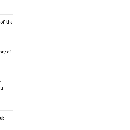
of the
ory of
e
uu
lub