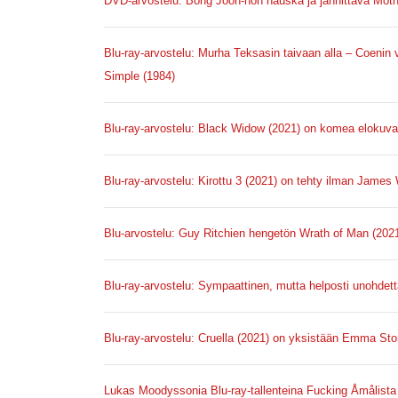
DVD-arvostelu: Bong Joon-hon hauska ja jännittävä Moth
Blu-ray-arvostelu: Murha Teksasin taivaan alla – Coenin 
Simple (1984)
Blu-ray-arvostelu: Black Widow (2021) on komea elokuva
Blu-ray-arvostelu: Kirottu 3 (2021) on tehty ilman James
Blu-arvostelu: Guy Ritchien hengetön Wrath of Man (202
Blu-ray-arvostelu: Sympaattinen, mutta helposti unohdet
Blu-ray-arvostelu: Cruella (2021) on yksistään Emma St
Lukas Moodyssonia Blu-ray-tallenteina Fucking Åmålista 