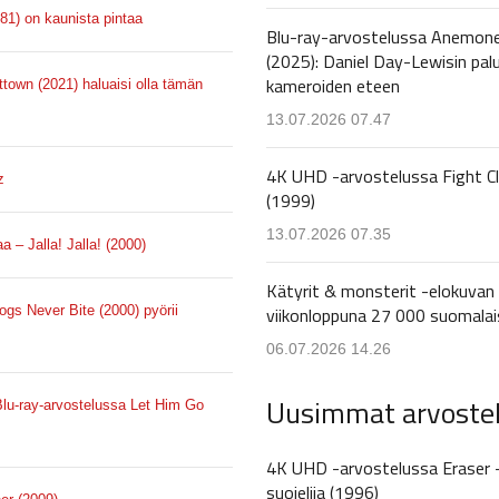
981) on kaunista pintaa
Blu-ray-arvostelussa Anemon
(2025): Daniel Day-Lewisin pal
kameroiden eteen
ttown (2021) haluaisi olla tämän
13.07.2026 07.47
4K UHD -arvostelussa Fight C
z
(1999)
13.07.2026 07.35
 – Jalla! Jalla! (2000)
Kätyrit & monsterit -elokuvan 
gs Never Bite (2000) pyörii
viikonloppuna 27 000 suomalai
06.07.2026 14.26
Uusimmat arvoste
 Blu-ray-arvostelussa Let Him Go
4K UHD -arvostelussa Eraser 
suojelija (1996)