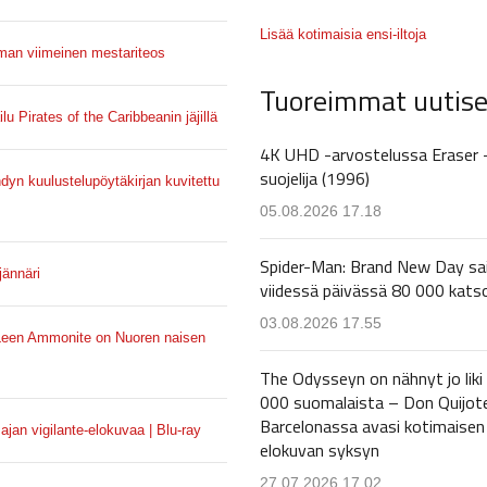
Lisää kotimaisia ensi-iltoja
lman viimeinen mestariteos
Tuoreimmat uutise
u Pirates of the Caribbeanin jäjillä
4K UHD -arvostelussa Eraser 
suojelija (1996)
dyn kuulustelupöytäkirjan kuvitettu
05.08.2026 17.18
Spider-Man: Brand New Day sa
jännäri
viidessä päivässä 80 000 kats
03.08.2026 17.55
Leen Ammonite on Nuoren naisen
The Odysseyn on nähnyt jo liki
000 suomalaista – Don Quijot
Barcelonassa avasi kotimaisen
an vigilante-elokuvaa | Blu-ray
elokuvan syksyn
27.07.2026 17.02