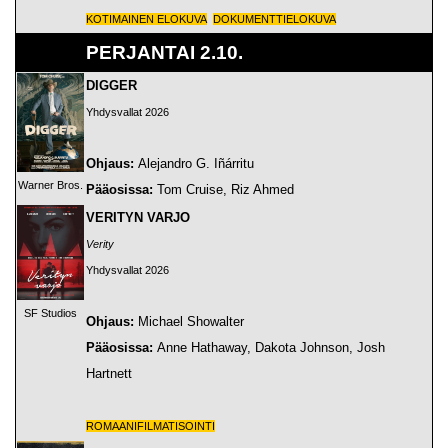
KOTIMAINEN ELOKUVA
DOKUMENTTIELOKUVA
PERJANTAI 2.10.
DIGGER
Yhdysvallat 2026
Ohjaus:
Alejandro G. Iñárritu
Warner Bros.
Pääosissa:
Tom Cruise, Riz Ahmed
VERITYN VARJO
Verity
Yhdysvallat 2026
SF Studios
Ohjaus:
Michael Showalter
Pääosissa:
Anne Hathaway, Dakota Johnson, Josh
Hartnett
ROMAANIFILMATISOINTI