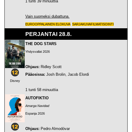
1 tunti 39 minuuttia
Vain suomeksi dubattuna.
EUROOPPALAINEN ELOKUVA
SARJAKUVAFILMATISOINTI
PERJANTAI 28.8.
THE DOG STARS
Yhdysvallat 2026
Ohjaus:
Ridley Scott
Pääosissa:
Josh Brolin, Jacob Elordi
Disney
1 tunti 58 minuuttia
AUTOFIKTIO
Amarga Navidad
Espanja 2026
Ohjaus:
Pedro Almodóvar