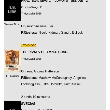
PRACTICAL MAGIC – LUMOTUT SISARET 2
Practical Magic 2
Yhdysvallat 2026
Warner Bros.
Ohjaus:
Susanne Bier
Pääosissa:
Nicole Kidman, Sandra Bullock
JATKO-OSA
THE RIVALS OF AMZIAH KING
Yhdysvallat 2026
Ohjaus:
Andrew Patterson
SF Studios
Pääosissa:
Matthew McConaughey, Angelina
Lookingglass, Jake Horowitz, Kurt Russell
2 tuntia 10 minuuttia
SVECIAS