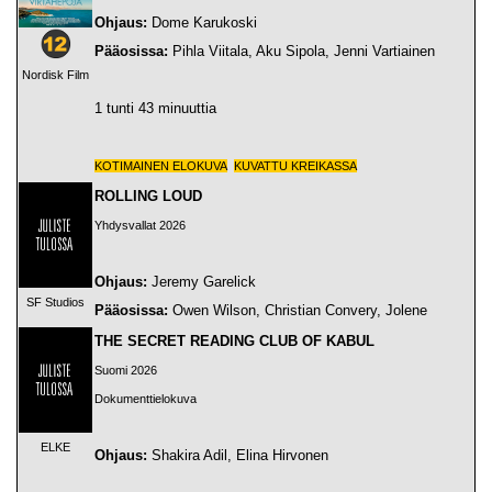
Ohjaus:
Dome Karukoski
Pääosissa:
Pihla Viitala, Aku Sipola, Jenni Vartiainen
Nordisk Film
1 tunti 43 minuuttia
KOTIMAINEN ELOKUVA
KUVATTU KREIKASSA
ROLLING LOUD
Yhdysvallat 2026
Ohjaus:
Jeremy Garelick
SF Studios
Pääosissa:
Owen Wilson, Christian Convery, Jolene
THE SECRET READING CLUB OF KABUL
Suomi 2026
Dokumenttielokuva
ELKE
Ohjaus:
Shakira Adil, Elina Hirvonen