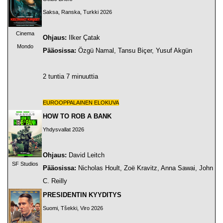
Saksa, Ranska, Turkki 2026
Cinema
Ohjaus:
Ilker Çatak
Mondo
Pääosissa:
Özgü Namal, Tansu Biçer, Yusuf Akgün
2 tuntia 7 minuuttia
EUROOPPALAINEN ELOKUVA
HOW TO ROB A BANK
Yhdysvallat 2026
Ohjaus:
David Leitch
SF Studios
Pääosissa:
Nicholas Hoult, Zoë Kravitz, Anna Sawai, John
C. Reilly
PRESIDENTIN KYYDITYS
Suomi, Tšekki, Viro 2026