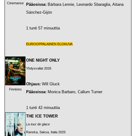
Cinemanse
Pääosissa:
Bárbara Lennie, Leonardo Sbaraglia, Aitana
Sánchez-Gijón
1 tunti 57 minuuttia
EUROOPPALAINEN ELOKUVA
ONE NIGHT ONLY
Yhdysvallat 2026
Ohjaus:
Will Gluck
Finnkino
Pääosissa:
Monica Barbaro, Callum Turner
1 tunti 42 minuuttia
THE ICE TOWER
La tour de glace
Ranska, Saksa, Italia 2025