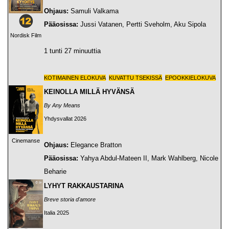
Ohjaus:
Samuli Valkama
Pääosissa:
Jussi Vatanen, Pertti Sveholm, Aku Sipola
Nordisk Film
1 tunti 27 minuuttia
KOTIMAINEN ELOKUVA
KUVATTU TSEKISSÄ
EPOOKKIELOKUVA
KEINOLLA MILLÄ HYVÄNSÄ
By Any Means
Yhdysvallat 2026
Cinemanse
Ohjaus:
Elegance Bratton
Pääosissa:
Yahya Abdul-Mateen II, Mark Wahlberg, Nicole
Beharie
LYHYT RAKKAUSTARINA
Breve storia d'amore
Italia 2025