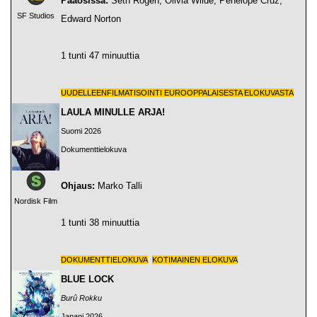
Pääosissa:
Seth Rogen, Olivia Wilde, Penélope Cruz,
SF Studios
Edward Norton
1 tunti 47 minuuttia
UUDELLEENFILMATISOINTI EUROOPPALAISESTA ELOKUVASTA
LAULA MINULLE ARJA!
Suomi 2026
Dokumenttielokuva
Ohjaus:
Marko Talli
Nordisk Film
1 tunti 38 minuuttia
DOKUMENTTIELOKUVA
KOTIMAINEN ELOKUVA
BLUE LOCK
Burû Rokku
Japani 2026