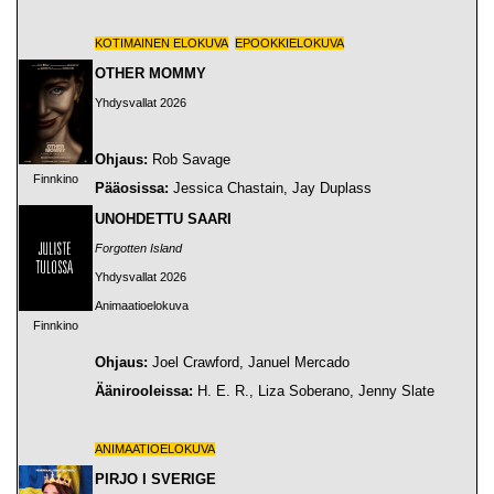
KOTIMAINEN ELOKUVA
EPOOKKIELOKUVA
OTHER MOMMY
Yhdysvallat 2026
Ohjaus:
Rob Savage
Finnkino
Pääosissa:
Jessica Chastain, Jay Duplass
UNOHDETTU SAARI
Forgotten Island
Yhdysvallat 2026
Animaatioelokuva
Finnkino
Ohjaus:
Joel Crawford, Januel Mercado
Äänirooleissa:
H. E. R., Liza Soberano, Jenny Slate
ANIMAATIOELOKUVA
PIRJO I SVERIGE