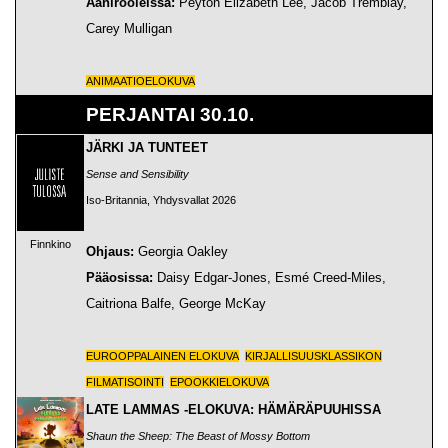
Äänirooleissa:
Peyton Elizabeth Lee, Jacob Tremblay,
Carey Mulligan
ANIMAATIOELOKUVA
PERJANTAI 30.10.
JÄRKI JA TUNTEET
Sense and Sensibility
Iso-Britannia, Yhdysvallat 2026
Finnkino
Ohjaus:
Georgia Oakley
Pääosissa:
Daisy Edgar-Jones, Esmé Creed-Miles,
Caitriona Balfe, George McKay
EUROOPPALAINEN ELOKUVA
KIRJALLISUUSKLASSIKON
FILMATISOINTI
EPOOKKIELOKUVA
LATE LAMMAS -ELOKUVA: HÄMÄRÄPUUHISSA
Shaun the Sheep: The Beast of Mossy Bottom