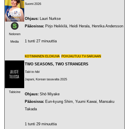
Suomi 2026
Ohjaus:
Lauri Nurkse
Pääosissa:
Pirjo Heikkilä, Heidi Herala, Henrika Andersson
Nelonen
1 tunti 27 minuuttia
Media
KOTIMAINEN ELOKUVA
POHJAUTUU TV-SARJAAN
TWO SEASONS, TWO STRANGERS
Tabi to hibi
Japani, Korean tasavalta 2025
Tabicine
Ohjaus:
Shō Miyake
Pääosissa:
Eun-kyung Shim, Yuumi Kawai, Mansaku
Takada
1 tunti 29 minuuttia