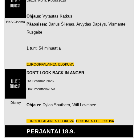
Liettua, Norja, Ruotsi 2025
Ohjaus:
Vytautas Katkus
BKS Cinema
Pääosissa:
Darius Šilėnas, Arvydas Dapšys, Vismantė
Ruzgaitė
1 tunti 54 minuuttia
EUROOPPALAINEN ELOKUVA
DON'T LOOK BACK IN ANGER
Iso-Britannia 2026
Dokumenttielokuva
Disney
Ohjaus:
Dylan Southern, Will Lovelace
EUROOPPALAINEN ELOKUVA
DOKUMENTTIELOKUVA
PERJANTAI 18.9.