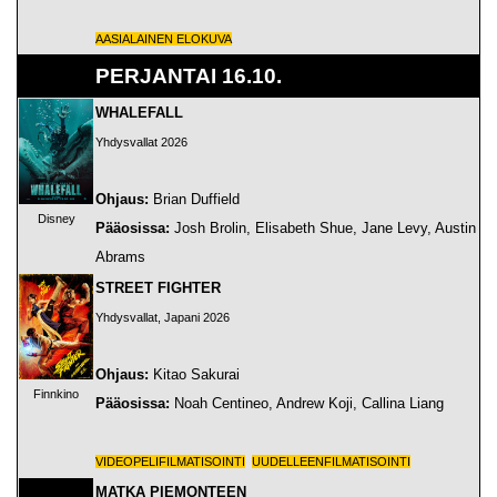
AASIALAINEN ELOKUVA
PERJANTAI 16.10.
WHALEFALL
Yhdysvallat 2026
Ohjaus:
Brian Duffield
Disney
Pääosissa:
Josh Brolin, Elisabeth Shue, Jane Levy, Austin
Abrams
STREET FIGHTER
Yhdysvallat, Japani 2026
Ohjaus:
Kitao Sakurai
Finnkino
Pääosissa:
Noah Centineo, Andrew Koji, Callina Liang
VIDEOPELIFILMATISOINTI
UUDELLEENFILMATISOINTI
MATKA PIEMONTEEN