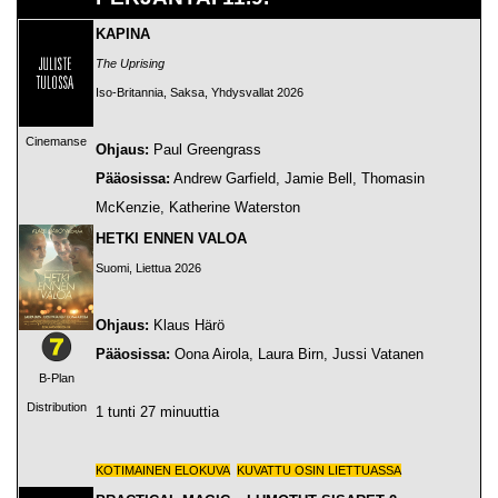
KAPINA
The Uprising
Iso-Britannia, Saksa, Yhdysvallat 2026
Cinemanse
Ohjaus:
Paul Greengrass
Pääosissa:
Andrew Garfield, Jamie Bell, Thomasin
McKenzie, Katherine Waterston
HETKI ENNEN VALOA
Suomi, Liettua 2026
Ohjaus:
Klaus Härö
Pääosissa:
Oona Airola, Laura Birn, Jussi Vatanen
B-Plan
Distribution
1 tunti 27 minuuttia
KOTIMAINEN ELOKUVA
KUVATTU OSIN LIETTUASSA