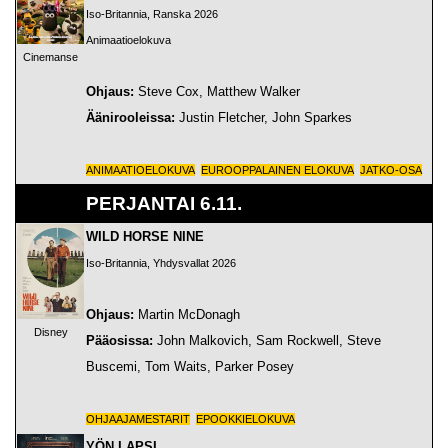
Iso-Britannia, Ranska 2026
Animaatioelokuva
Cinemanse
Ohjaus:
Steve Cox, Matthew Walker
Äänirooleissa:
Justin Fletcher, John Sparkes
ANIMAATIOELOKUVA
EUROOPPALAINEN ELOKUVA
JATKO-OSA
PERJANTAI 6.11.
WILD HORSE NINE
Iso-Britannia, Yhdysvallat 2026
Ohjaus:
Martin McDonagh
Disney
Pääosissa:
John Malkovich, Sam Rockwell, Steve
Buscemi, Tom Waits, Parker Posey
OHJAAJAMESTARIT
EPOOKKIELOKUVA
YÖN LAPSI