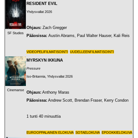
RESIDENT EVIL
Yhdysvallat 2026
Ohjaus:
Zach Gregger
SF Studios
Pääosissa:
Austin Abrams, Paul Walter Hauser, Kali Reis
VIDEOPELIFILMATISOINTI
UUDELLEENFILMATISOINTI
MYRSKYN IKKUNA
Pressure
Iso-Britannia, Yhdysvallat 2026
Cinemanse
Ohjaus:
Anthony Maras
Pääosissa:
Andrew Scott, Brendan Fraser, Kerry Condon
1 tunti 40 minuuttia
EUROOPPALAINEN ELOKUVA
SOTAELOKUVA
EPOOKKIELOKUVA