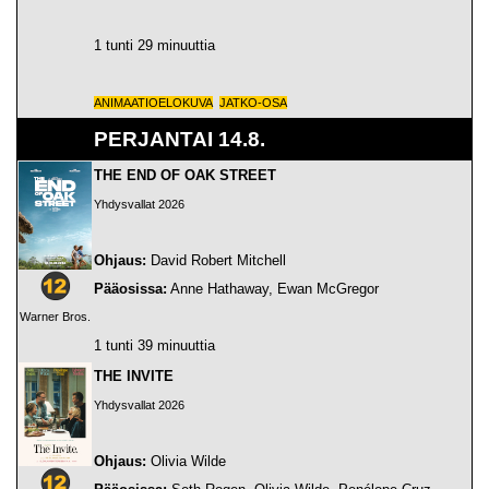
1 tunti 29 minuuttia
ANIMAATIOELOKUVA
JATKO-OSA
PERJANTAI 14.8.
THE END OF OAK STREET
Yhdysvallat 2026
Ohjaus:
David Robert Mitchell
Pääosissa:
Anne Hathaway, Ewan McGregor
Warner Bros.
1 tunti 39 minuuttia
THE INVITE
Yhdysvallat 2026
Ohjaus:
Olivia Wilde