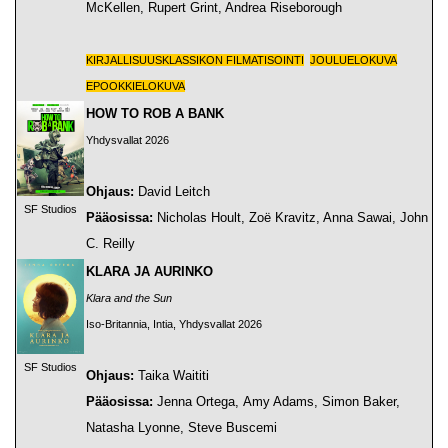
McKellen, Rupert Grint, Andrea Riseborough
KIRJALLISUUSKLASSIKON FILMATISOINTI
JOULUELOKUVA
EPOOKKIELOKUVA
HOW TO ROB A BANK
Yhdysvallat 2026
Ohjaus:
David Leitch
SF Studios
Pääosissa:
Nicholas Hoult, Zoë Kravitz, Anna Sawai, John
C. Reilly
KLARA JA AURINKO
Klara and the Sun
Iso-Britannia, Intia, Yhdysvallat 2026
SF Studios
Ohjaus:
Taika Waititi
Pääosissa:
Jenna Ortega, Amy Adams, Simon Baker,
Natasha Lyonne, Steve Buscemi