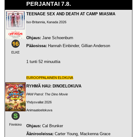
PERJANTAI 7.8.
TEENAGE SEX AND DEATH AT CAMP MIASMA
Iso-Britannia, Kanada 2026
Ohjaus:
Jane Schoenburn
Pääosissa:
Hannah Einbinder, Gillian Anderson
ELKE
1 tunti 52 minuuttia
EUROOPPALAINEN ELOKUVA
RYHMÄ HAU: DINOELOKUVA
PAW Patrol: The Dino Movie
Yhdysvallat 2026
Animaatioelokuva
Finnkino
Ohjaus:
Cal Brunker
Äänirooleissa:
Carter Young, Mackenna Grace