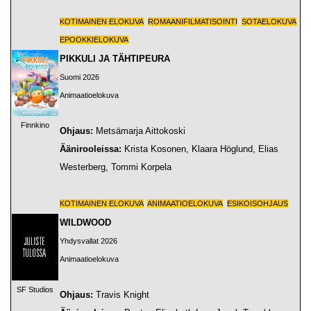
KOTIMAINEN ELOKUVA
ROMAANIFILMATISOINTI
SOTAELOKUVA
EPOOKKIELOKUVA
PIKKULI JA TÄHTIPEURA
Suomi 2026
Animaatioelokuva
Finnkino
Ohjaus:
Metsämarja Aittokoski
Äänirooleissa:
Krista Kosonen, Klaara Höglund, Elias
Westerberg, Tommi Korpela
KOTIMAINEN ELOKUVA
ANIMAATIOELOKUVA
ESIKOISOHJAUS
WILDWOOD
Yhdysvallat 2026
Animaatioelokuva
SF Studios
Ohjaus:
Travis Knight