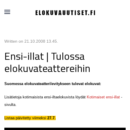
Written on
21.10.2008 13.45
.
Ensi-illat | Tulossa
elokuvateattereihin
Suomessa elokuvateatterilevitykseen tulevat elokuvat:
Lisätietoja kotimaisista ensi-iltaelokuvista löydät
Kotimaiset ensi-illat
-
sivulta.
Listaa päivitetty viimeksi
27.7.