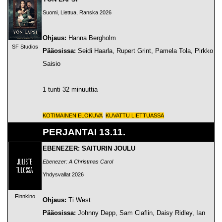
Suomi, Liettua, Ranska 2026
Ohjaus:
Hanna Bergholm
SF Studios
Pääosissa:
Seidi Haarla, Rupert Grint, Pamela Tola, Pirkko
Saisio
1 tunti 32 minuuttia
KOTIMAINEN ELOKUVA
KUVATTU LIETTUASSA
PERJANTAI 13.11.
EBENEZER: SAITURIN JOULU
Ebenezer: A Christmas Carol
Yhdysvallat 2026
Finnkino
Ohjaus:
Ti West
Pääosissa:
Johnny Depp, Sam Claflin, Daisy Ridley, Ian