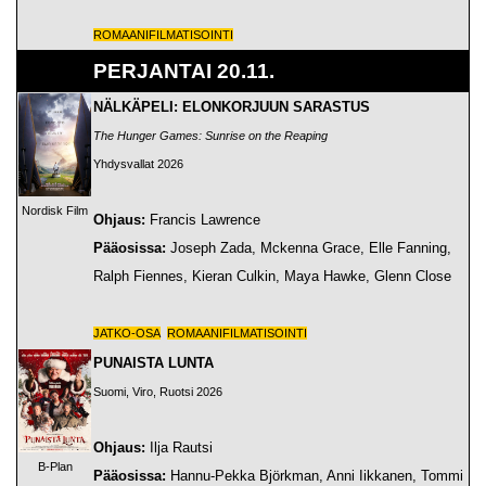
ROMAANIFILMATISOINTI
PERJANTAI 20.11.
NÄLKÄPELI: ELONKORJUUN SARASTUS
The Hunger Games: Sunrise on the Reaping
Yhdysvallat 2026
Nordisk Film
Ohjaus:
Francis Lawrence
Pääosissa:
Joseph Zada, Mckenna Grace, Elle Fanning,
Ralph Fiennes, Kieran Culkin, Maya Hawke, Glenn Close
JATKO-OSA
ROMAANIFILMATISOINTI
PUNAISTA LUNTA
Suomi, Viro, Ruotsi 2026
Ohjaus:
Ilja Rautsi
B-Plan
Pääosissa:
Hannu-Pekka Björkman, Anni Iikkanen, Tommi