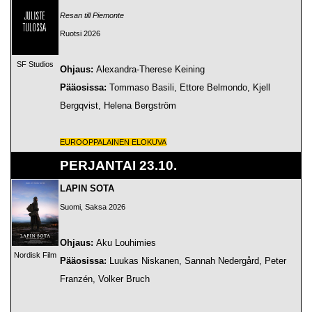
Resan till Piemonte
Ruotsi 2026
SF Studios
Ohjaus:
Alexandra-Therese Keining
Pääosissa:
Tommaso Basili, Ettore Belmondo, Kjell
Bergqvist, Helena Bergström
EUROOPPALAINEN ELOKUVA
PERJANTAI 23.10.
LAPIN SOTA
Suomi, Saksa 2026
Ohjaus:
Aku Louhimies
Nordisk Film
Pääosissa:
Luukas Niskanen, Sannah Nedergård, Peter
Franzén, Volker Bruch