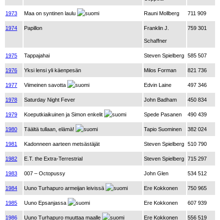
1973
Maa on syntinen laulu
Rauni Mollberg
711 909
1974
Papillon
Franklin J.
759 301
Schaffner
1975
Tappajahai
Steven Spielberg
585 507
1976
Yksi lensi yli käenpesän
Milos Forman
821 736
1977
Viimeinen savotta
Edvin Laine
497 346
1978
Saturday Night Fever
John Badham
450 834
1979
Koeputkiaikuinen ja Simon enkelit
Spede Pasanen
490 439
1980
Täältä tullaan, elämä!
Tapio Suominen
382 024
1981
Kadonneen aarteen metsästäjät
Steven Spielberg
510 790
1982
E.T. the Extra-Terrestrial
Steven Spielberg
715 297
1983
007 – Octopussy
John Glen
534 512
1984
Uuno Turhapuro armeijan leivissä
Ere Kokkonen
750 965
1985
Uuno Epsanjassa
Ere Kokkonen
607 939
1986
Uuno Turhapuro muuttaa maalle
Ere Kokkonen
556 519