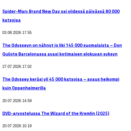
Spider-Man: Brand New Day sai viidessä päivässä 80 000
katsojaa
03.08.2026 17.55
The Odysseyn on nähnyt jo liki 145 000 suomalaista – Don
Quijote Barcelonassa avasi kotimaisen elokuvan syksyn
27.07.2026 17.02
The Odyssey keräsi yli 45 000 katsojaa – avaus heikompi
kuin Oppenheimerilla
20.07.2026 14.59
DVD-arvostelussa The Wizard of the Kremlin (2025)
20.07.2026 10.19