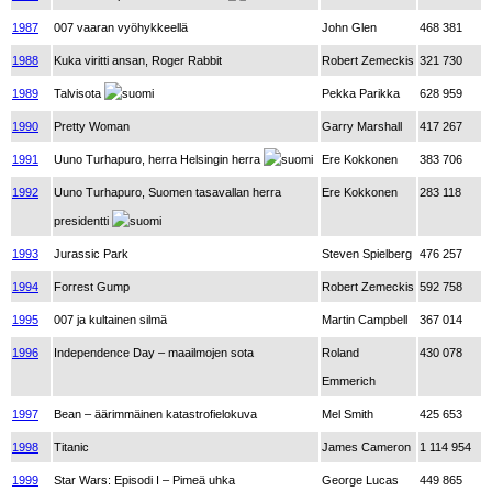
1987
007 vaaran vyöhykkeellä
John Glen
468 381
1988
Kuka viritti ansan, Roger Rabbit
Robert Zemeckis
321 730
1989
Talvisota
Pekka Parikka
628 959
1990
Pretty Woman
Garry Marshall
417 267
1991
Uuno Turhapuro, herra Helsingin herra
Ere Kokkonen
383 706
1992
Uuno Turhapuro, Suomen tasavallan herra
Ere Kokkonen
283 118
presidentti
1993
Jurassic Park
Steven Spielberg
476 257
1994
Forrest Gump
Robert Zemeckis
592 758
1995
007 ja kultainen silmä
Martin Campbell
367 014
1996
Independence Day – maailmojen sota
Roland
430 078
Emmerich
1997
Bean – äärimmäinen katastrofielokuva
Mel Smith
425 653
1998
Titanic
James Cameron
1 114 954
1999
Star Wars: Episodi I – Pimeä uhka
George Lucas
449 865