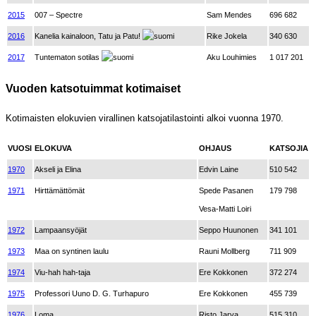
2015
007
–
Spectre
Sam Mendes
696 682
2016
Kanelia kainaloon, Tatu ja Patu!
Rike Jokela
340 630
2017
Tuntematon sotilas
Aku Louhimies
1 017 201
Vuoden katsotuimmat kotimaiset
Kotimaisten elokuvien virallinen katsojatilastointi alkoi vuonna 1970.
VUOSI
ELOKUVA
OHJAUS
KATSOJIA
1970
Akseli ja Elina
Edvin Laine
510 542
1971
Hirttämättömät
Spede Pasanen
179 798
Vesa-Matti Loiri
1972
Lampaansyöjät
Seppo Huunonen
341 101
1973
Maa on syntinen laulu
Rauni Mollberg
711 909
1974
Viu-hah hah-taja
Ere Kokkonen
372 274
1975
Professori Uuno D. G. Turhapuro
Ere Kokkonen
455 739
1976
Loma
Risto Jarva
515 310