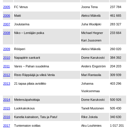
2005
FC Venus
Joona Tena
237 784
2006
Matti
Aleksi Mäkelä
461 665
2007
Joulutarina
Juha Wuolijoki
283 327
2008
Niko – Lentäjän poika
Michael Hegner
233 664
Kari Juusonen
2009
Rööperi
Aleksi Mäkelä
260 020
2010
Napapiirin sankarit
Dome Karukoski
384 392
2011
Vares – Pahan suudelma
Anders Engström
204 203
2012
Risto Räppääjä ja viileä Venla
Mari Rantasila
309 939
2013
21 tapaa pilata avioliitto
Johanna
403 296
Vuoksenmaa
2014
Mielensäpahoittaja
Dome Karukoski
500 926
2015
Luokkakokous
Taneli Mustonen
505 430
2016
Kanelia kainaloon, Tatu ja Patu!
Rike Jokela
340 630
2017
Tuntematon sotilas
Aku Louhimies
1 017 201