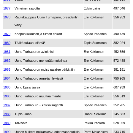
1977
Viimeinen savotta
Edvin Laine
497 346
1978
Rautakauppias Uuno Turhapuro, presidentin
Ere Kokkonen
356 953
vävy
1979
Koeputkiaikuinen ja Simon enkelit
Spede Pasanen
490 439
1980
Täältä tullaan, elämä!
Tapio Suominen
382 024
1981
Uuno Turhapuron aviokriisi
Ere Kokkonen
452 656
1982
Uuno Turhapuro menettää muistinsa
Ere Kokkonen
572 488
1983
Uuno Turhapuron muisti palailee pätkittäin
Ere Kokkonen
381 181
1984
Uuno Turhapuro armeijan leivissä
Ere Kokkonen
750 965
1985
Uuno Epsanjassa
Ere Kokkonen
607 939
1986
Uuno Turhapuro muuttaa maalle
Ere Kokkonen
556 519
1987
Uuno Turhapuro – kaksoisagentti
Spede Pasanen
352 205
1988
Tupla-Uuno
Hannu Seikkula
245 883
1989
Talvisota
Pekka Parikka
628 959
1990
Uunon huikeat poikamiesvuodet maaseudulla
Pertti Melasniemi
233 715