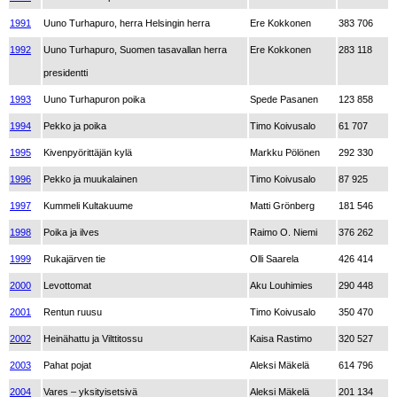
1991
Uuno Turhapuro, herra Helsingin herra
Ere Kokkonen
383 706
1992
Uuno Turhapuro, Suomen tasavallan herra
Ere Kokkonen
283 118
presidentti
1993
Uuno Turhapuron poika
Spede Pasanen
123 858
1994
Pekko ja poika
Timo Koivusalo
61 707
1995
Kivenpyörittäjän kylä
Markku Pölönen
292 330
1996
Pekko ja muukalainen
Timo Koivusalo
87 925
1997
Kummeli Kultakuume
Matti Grönberg
181 546
1998
Poika ja ilves
Raimo O. Niemi
376 262
1999
Rukajärven tie
Olli Saarela
426 414
2000
Levottomat
Aku Louhimies
290 448
2001
Rentun ruusu
Timo Koivusalo
350 470
2002
Heinähattu ja Vilttitossu
Kaisa Rastimo
320 527
2003
Pahat pojat
Aleksi Mäkelä
614 796
2004
Vares – yksityisetsivä
Aleksi Mäkelä
201 134