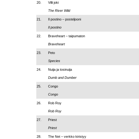
20.
Villi joki
The River Wild
21.
Il postino – posteljooni
Il postino
22.
Braveheart – taipumaton
Braveheart
23.
Peto
Species
24.
Nuija ja tosinuija
Dumb and Dumber
25.
Congo
Congo
26.
Rob Roy
Rob Roy
27.
Priest
Priest
28.
The Net – verkko kiristyy