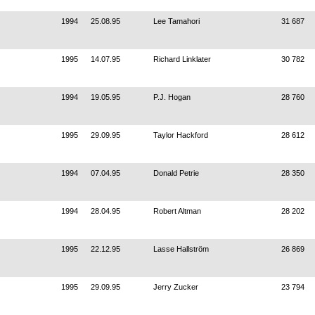
1994
25.08.95
Lee Tamahori
31 687
1995
14.07.95
Richard Linklater
30 782
1994
19.05.95
P.J. Hogan
28 760
1995
29.09.95
Taylor Hackford
28 612
1994
07.04.95
Donald Petrie
28 350
1994
28.04.95
Robert Altman
28 202
1995
22.12.95
Lasse Hallström
26 869
1995
29.09.95
Jerry Zucker
23 794