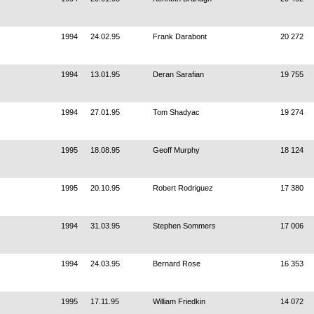
1994
24.02.95
Frank Darabont
20 272
1994
13.01.95
Deran Sarafian
19 755
1994
27.01.95
Tom Shadyac
19 274
1995
18.08.95
Geoff Murphy
18 124
1995
20.10.95
Robert Rodriguez
17 380
1994
31.03.95
Stephen Sommers
17 006
1994
24.03.95
Bernard Rose
16 353
1995
17.11.95
William Friedkin
14 072