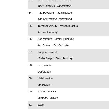
Mary Shelley's Frankenstein
54.
Rita Hayworth
–
avain pakoon
The Shawshank Redemption
55.
Terminal Velocity – vapaa pudotus
Terminal Velocity
56.
Ace Ventura
–
lemmikkidekkari
Ace Ventura: Pet Detective
57.
Kaappaus raiteilla
Under Siege 2: Dark Territory
58.
Desperado
Desperado
59.
Viidakkokirja
Junglebook
60.
Ikuinen rakkaus
Immortal Beloved
61.
Jade