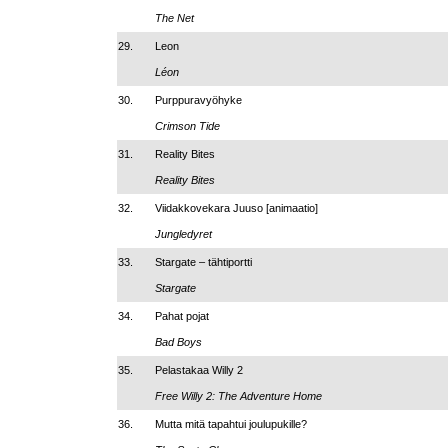
The Net
29.
Leon
Léon
30.
Purppuravyöhyke
Crimson Tide
31.
Reality Bites
Reality Bites
32.
Viidakkovekara Juuso
[animaatio]
Jungledyret
33.
Stargate – tähtiportti
Stargate
34.
Pahat pojat
Bad Boys
35.
Pelastakaa Willy 2
Free Willy 2: The Adventure Home
36.
Mutta mitä tapahtui joulupukille?