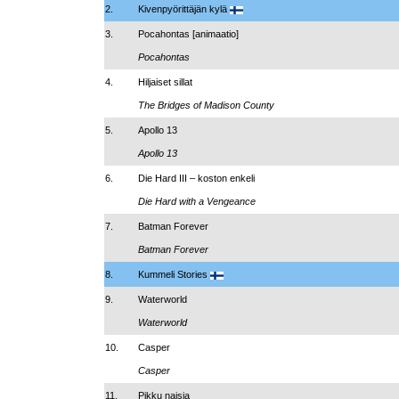
2.
Kivenpyörittäjän kylä
3.
Pocahontas
[animaatio]
Pocahontas
4.
Hiljaiset sillat
The Bridges of Madison County
5.
Apollo 13
Apollo 13
6.
Die Hard III – koston enkeli
Die Hard with a Vengeance
7.
Batman Forever
Batman Forever
8.
Kummeli Stories
9.
Waterworld
Waterworld
10.
Casper
Casper
11.
Pikku naisia