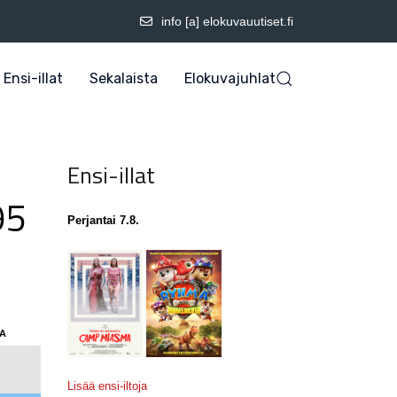
info [a] elokuvauutiset.fi
Ensi-illat
Sekalaista
Elokuvajuhlat
Ensi-illat
95
Perjantai 7.8.
IA
Lisää ensi-iltoja