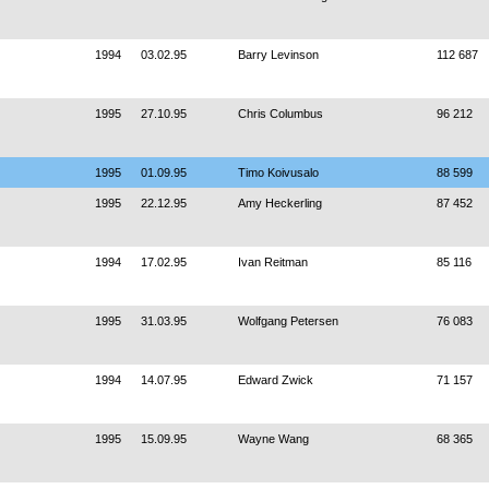
1994
03.02.95
Barry Levinson
112 687
1995
27.10.95
Chris Columbus
96 212
1995
01.09.95
Timo Koivusalo
88 599
1995
22.12.95
Amy Heckerling
87 452
1994
17.02.95
Ivan Reitman
85 116
1995
31.03.95
Wolfgang Petersen
76 083
1994
14.07.95
Edward Zwick
71 157
1995
15.09.95
Wayne Wang
68 365