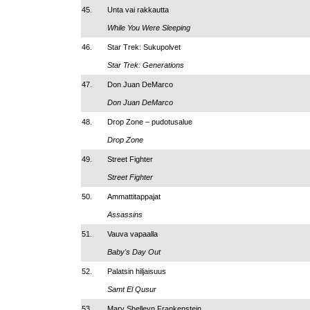
45.
Unta vai rakkautta
While You Were Sleeping
46.
Star Trek: Sukupolvet
Star Trek: Generations
47.
Don Juan DeMarco
Don Juan DeMarco
48.
Drop Zone – pudotusalue
Drop Zone
49.
Street Fighter
Street Fighter
50.
Ammattitappajat
Assassins
51.
Vauva vapaalla
Baby's Day Out
52.
Palatsin hiljaisuus
Samt El Qusur
53.
Mary Shelleyn Frankenstein