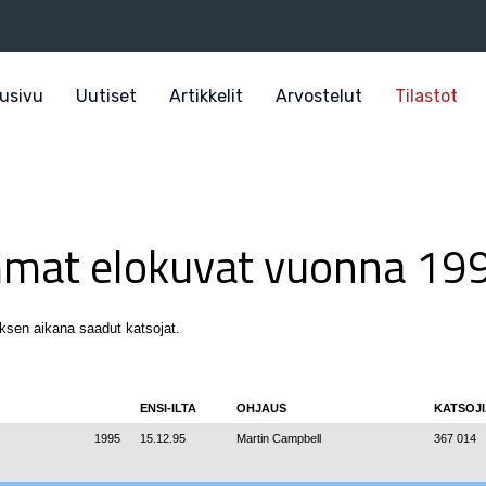
usivu
Uutiset
Artikkelit
Arvostelut
Tilastot
mat elokuvat vuonna 19
roksen aikana saadut katsojat.
ENSI-ILTA
OHJAUS
KATSOJ
1995
15.12.95
Martin Campbell
367 014