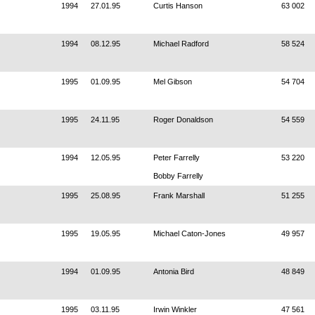
1994
27.01.95
Curtis Hanson
63 002
1994
08.12.95
Michael Radford
58 524
1995
01.09.95
Mel Gibson
54 704
1995
24.11.95
Roger Donaldson
54 559
1994
12.05.95
Peter Farrelly
53 220
Bobby Farrelly
1995
25.08.95
Frank Marshall
51 255
1995
19.05.95
Michael Caton-Jones
49 957
1994
01.09.95
Antonia Bird
48 849
1995
03.11.95
Irwin Winkler
47 561