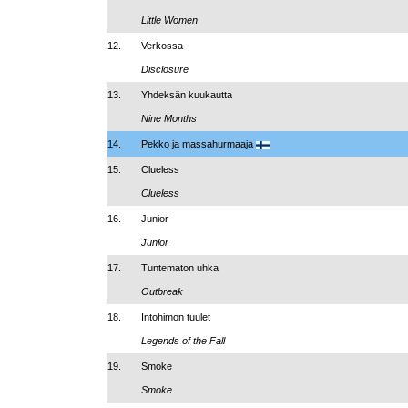
Little Women
12.
Verkossa
Disclosure
13.
Yhdeksän kuukautta
Nine Months
14.
Pekko ja massahurmaaja
15.
Clueless
Clueless
16.
Junior
Junior
17.
Tuntematon uhka
Outbreak
18.
Intohimon tuulet
Legends of the Fall
19.
Smoke
Smoke