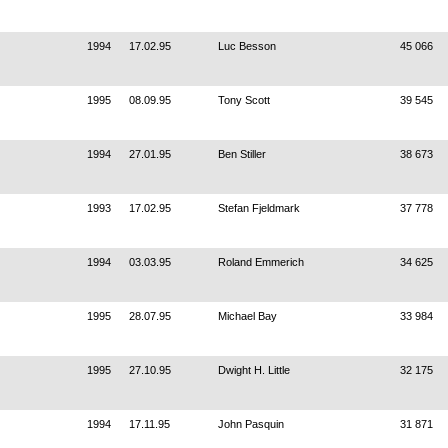
1994
17.02.95
Luc Besson
45 066
1995
08.09.95
Tony Scott
39 545
1994
27.01.95
Ben Stiller
38 673
1993
17.02.95
Stefan Fjeldmark
37 778
1994
03.03.95
Roland Emmerich
34 625
1995
28.07.95
Michael Bay
33 984
1995
27.10.95
Dwight H. Little
32 175
1994
17.11.95
John Pasquin
31 871