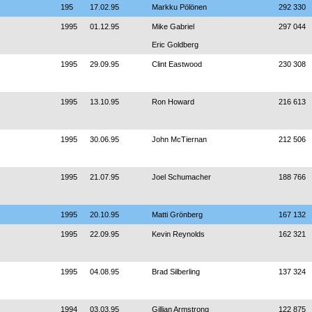
195
17.02.95
Markku Pölönen
292 330
1995
01.12.95
Mike Gabriel
297 044
Eric Goldberg
1995
29.09.95
Clint Eastwood
230 308
1995
13.10.95
Ron Howard
216 613
1995
30.06.95
John McTiernan
212 506
1995
21.07.95
Joel Schumacher
188 766
1995
20.10.95
Matti Grönberg
167 132
1995
22.09.95
Kevin Reynolds
162 321
1995
04.08.95
Brad Silberling
137 324
1994
03.03.95
Gillian Armstrong
122 875