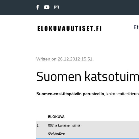
Et
Written on
26.12.2012 15.51
.
Suomen katsotuim
Suomen-ensi-iltapäivän perusteella
, koko teatterikier
ELOKUVA
1.
007 ja kultainen silmä
GoldenEye