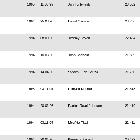
1995
11.08.95
Jon Turteltaub
23 532
1994
25.08.95
David Carson
23 236
1994
08.09.95
Jeremy Leven
22 484
1994
10.03.95
John Badham
21 869
1994
14.04.95
Steven E. de Souza
21 730
1995
03.11.95
Richard Donner
21 613
1994
20.01.95
Patrick Read Johnson
21 419
1994
03.11.95
Moufida Tlatli
21 411
1994
20.01.95
Kenneth Branagh
20 492