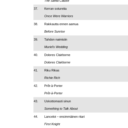
The Santa Clause
37.
Kerran sotureita
Once Were Warriors
38.
Rakkautta ennen aamua
Before Sunrise
39.
Tahdon naimisiin
Muriel's Wedding
40.
Dolores Clairborne
Dolores Clairborne
41.
Riku Rikas
Richie Rich
42.
Prêt-à-Porter
Prêt-à-Porter
43.
Uskottomasti sinun
Something to Talk About
44.
Lancelot – ensimmäinen ritari
First Knight