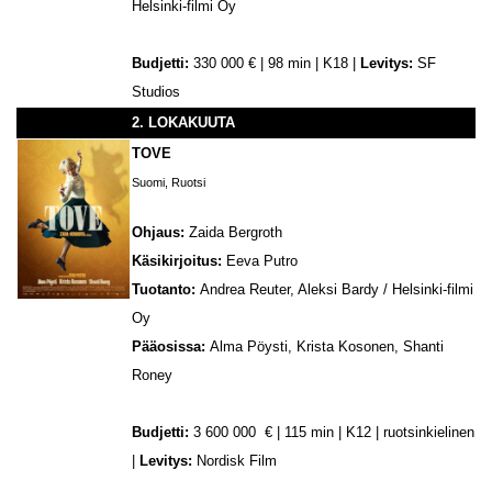
Helsinki-filmi Oy
Budjetti:
330 000 € | 98 min | K18 |
Levitys:
SF
Studios
2. LOKAKUUTA
TOVE
Suomi, Ruotsi
Ohjaus:
Zaida Bergroth
Käsikirjoitus:
Eeva Putro
Tuotanto:
Andrea Reuter, Aleksi Bardy / Helsinki-filmi
Oy
Pääosissa:
Alma Pöysti, Krista Kosonen, Shanti
Roney
Budjetti:
3 600 000 € | 115 min | K12 | ruotsinkielinen
|
Levitys:
Nordisk Film