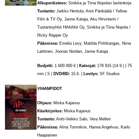
Alkuperäisteos:
Sinikka ja Tiina Nopolan lastenkirja
Tuotanto:
Jarkko Hentula, Anni Pänkäälä / Yellow
Film & TV Oy, Janne Kataja, Aku Hirviniemi /
Tuotantoyhtiö Hihhihhii Oy, Sinikka ja Tiina Nopola /
Ricky Rapper Oy
Pääosissa:
Emelia Levy, Matilda Pirttikangas, Niina
Lahtinen, Joonas Nordan, Janne Kataja
Budjetti:
1 600 000 € |
Katsojat:
178 915 (14.9.) | 75
min | S |
DVD/BD:
15.6. |
Levitys:
SF Studios
VIHANPIDOT
Ohjaus:
Miska Kajanus
Käsikirjoitus:
Miska Kajanus
Tuotanto:
Antti-Veikko Salo, Vera Melleri
Pääosissa:
Alina Tomnikov, Hanna Angelvuo, Karlo
Haapiainen