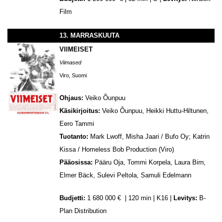
Film
13. MARRASKUUTA
VIIMEISET
Viimased
Viro, Suomi
Ohjaus:
Veiko Õunpuu
Käsikirjoitus:
Veiko Õunpuu, Heikki Huttu-Hiltunen,
Eero Tammi
Tuotanto:
Mark Lwoff, Misha Jaari / Bufo Oy; Katrin
Kissa / Homeless Bob Production (Viro)
Pääosissa:
Pääru Oja, Tommi Korpela, Laura Birn,
Elmer Bäck, Sulevi Peltola, Samuli Edelmann
Budjetti:
1 680 000 € | 120 min | K16 |
Levitys:
B-
Plan Distribution