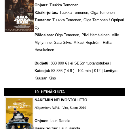
Ohjaus:
Tuukka Temonen
Käsikirjoitus:
Tuukka Temonen, Olga Temonen
Tuotanto:
Tuukka Temonen, Olga Temonen / Optipari
Oy
Pääosissa:
Olga Temonen, Pilvi Hämäläinen, Ville
Myllyrinne, Satu Silvo, Mikael Rejström, Riitta
Havukainen
Budjetti:
833 000 € | ei SES:n tuotantotukea |
Katsojat:
53 836 (14.9.) | 104 min | K12 |
Levitys:
Kuusan Kino
10. HEINÄKUUTA
NÄKEMIIN NEUVOSTOLIITTO
Nägemiseni NSVL
| Viro, Suomi 2019
Ohjaus:
Lauri Randla
Käsikirjoitus:
Lauri Randla