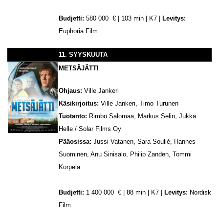
Budjetti:
580 000 € | 103 min | K7 |
Levitys:
Euphoria Film
11. SYYSKUUTA
METSÄJÄTTI
Ohjaus:
Ville Jankeri
Käsikirjoitus:
Ville Jankeri, Timo Turunen
Tuotanto:
Rimbo Salomaa, Markus Selin, Jukka
Helle / Solar Films Oy
Pääosissa:
Jussi Vatanen, Sara Soulié, Hannes
Suominen, Anu Sinisalo, Philip Zanden, Tommi
Korpela
Budjetti:
1 400 000 € | 88 min | K7 |
Levitys:
Nordisk
Film