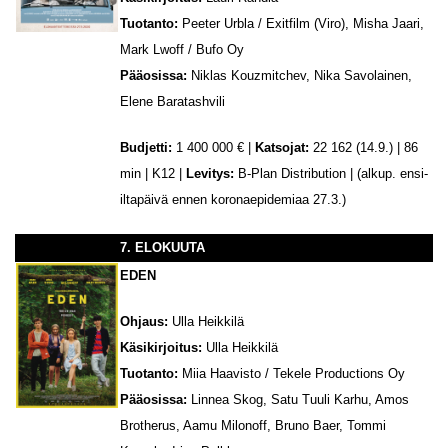
Tuotanto:
Peeter Urbla / Exitfilm (Viro), Misha Jaari,
Mark Lwoff / Bufo Oy
Pääosissa:
Niklas Kouzmitchev, Nika Savolainen,
Elene Baratashvili
Budjetti:
1 400 000 € |
Katsojat:
22 162 (14.9.) | 86
min | K12 |
Levitys:
B-Plan Distribution | (alkup. ensi-
iltapäivä ennen koronaepidemiaa 27.3.)
7. ELOKUUTA
EDEN
Ohjaus:
Ulla Heikkilä
Käsikirjoitus:
Ulla Heikkilä
Tuotanto:
Miia Haavisto / Tekele Productions Oy
Pääosissa:
Linnea Skog, Satu Tuuli Karhu, Amos
Brotherus, Aamu Milonoff, Bruno Baer, Tommi