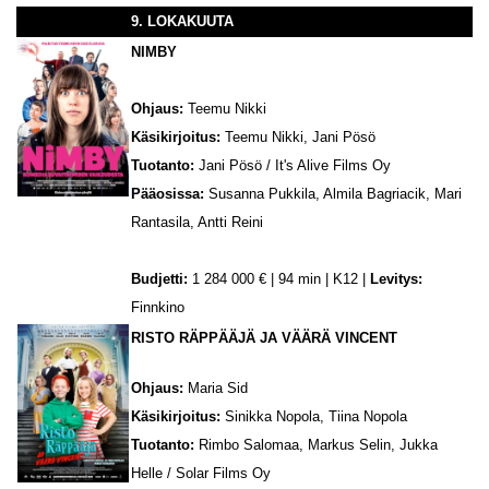
9. LOKAKUUTA
NIMBY
Ohjaus:
Teemu Nikki
Käsikirjoitus:
Teemu Nikki, Jani Pösö
Tuotanto:
Jani Pösö / It's Alive Films Oy
Pääosissa:
Susanna Pukkila, Almila Bagriacik, Mari
Rantasila, Antti Reini
Budjetti:
1 284 000 € | 94 min | K12 |
Levitys:
Finnkino
RISTO RÄPPÄÄJÄ JA VÄÄRÄ VINCENT
Ohjaus:
Maria Sid
Käsikirjoitus:
Sinikka Nopola, Tiina Nopola
Tuotanto:
Rimbo Salomaa, Markus Selin, Jukka
Helle / Solar Films Oy