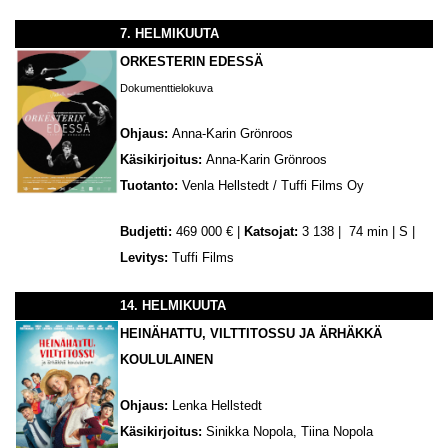
7. HELMIKUUTA
ORKESTERIN EDESSÄ
Dokumenttielokuva
Ohjaus:
Anna-Karin Grönroos
Käsikirjoitus:
Anna-Karin Grönroos
Tuotanto:
Venla Hellstedt / Tuffi Films Oy
Budjetti:
469 000 € |
Katsojat:
3 138 | 74 min | S |
Levitys:
Tuffi Films
14. HELMIKUUTA
HEINÄHATTU, VILTTITOSSU JA ÄRHÄKKÄ
KOULULAINEN
Ohjaus:
Lenka Hellstedt
Käsikirjoitus:
Sinikka Nopola, Tiina Nopola