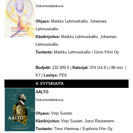
Dokumenttielokuva
Ohjaus:
Markku Lehmuskallio, Johannes
Lehmuskallio
Käsikirjoitus:
Markku Lehmuskallio, Johannes
Lehmuskallio
Tuotanto:
Markku Lehmuskallio / Giron Filmi Oy
Budjetti:
132 000 € |
Katsojat:
374 (14.9.) | 86 min |
K7 |
Levitys:
PEK
4. SYYSKUUTA
AALTO
Dokumenttielokuva
Ohjaus:
Virpi Suutari
Käsikirjoitus:
Virpi Suutari, Jussi Rautaniemi
Tuotanto:
Timo Vierimaa / Euphoria Film Oy