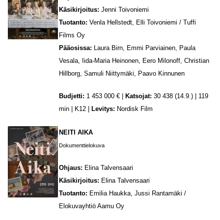
Käsikirjoitus:
Jenni Toivoniemi
Tuotanto:
Venla Hellstedt, Elli Toivoniemi / Tuffi
Films Oy
Pääosissa:
Laura Birn, Emmi Parviainen, Paula
Vesala, Iida-Maria Heinonen, Eero Milonoff, Christian
Hillborg, Samuli Niittymäki, Paavo Kinnunen
Budjetti:
1 453 000 € |
Katsojat:
30 438 (14.9.) | 119
min | K12 |
Levitys:
Nordisk Film
NEITI AIKA
Dokumenttielokuva
Ohjaus:
Elina Talvensaari
Käsikirjoitus:
Elina Talvensaari
Tuotanto:
Emilia Haukka, Jussi Rantamäki /
Elokuvayhtiö Aamu Oy