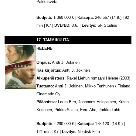
Pakkasvirta
Budjetti:
1 360 000 € |
Katsojia:
246 567 (14.9.) | 92
min | K7 |
DVD/BD
: 8.6. |
Levitys:
SF Studios
17. TAMMIKUUTA
HELENE
Ohjaus:
Antti J. Jokinen
Käsikirjoitus:
Antti J. Jokinen
Alkuperäisteos:
Rakel Liehun romaani Helene (2003)
Tuotanto:
Antti J. Jokinen, Mikko Tenhunen / Finland
Cinematic Oy
Pääosissa:
Laura Birn, Johannes Holopainen, Krista
Kosonen, Pirkko Saisio, Eero Aho, Jarkko Lahti
Budjetti:
2 290 000 € |
Katsojia:
178 120 (14.9.) |
121 min | K7 |
Levitys:
Nordisk Film