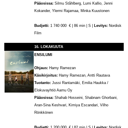
Pääosissa:
Silmu Ståhlberg, Lumi Kallio, Jenni
Kokander, Ylermi Rajamaa, Minka Kuustonen
Budjetti:
1 740 000 € | 86 min | S |
Levitys:
Nordisk
Film
16. LOKAKUUTA
ENSILUMI
Ohjaus:
Hamy Ramezan
Käsikirjoitus:
Hamy Ramezan, Antti Rautava
Tuotanto:
Jussi Rantamäki, Emilia Haukka /
Elokuvayhtiö Aamu Oy
Pääosissa:
Shahab Hosseini, Shabnam Ghorbani,
Aran-Sina Keshvari, Kimiya Escandari, Vilho
Rönkkönen
Budjetti:
1 200 000 € | 82 min | S |
Levitys:
Nordisk