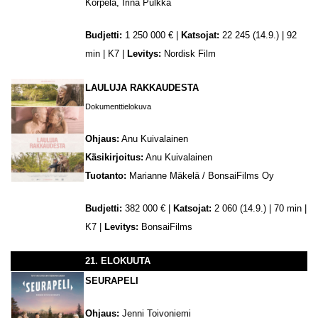
Korpela, Irina Pulkka
Budjetti:
1 250 000 € |
Katsojat:
22 245 (14.9.) | 92
min | K7 |
Levitys:
Nordisk Film
LAULUJA RAKKAUDESTA
Dokumenttielokuva
Ohjaus:
Anu Kuivalainen
Käsikirjoitus:
Anu Kuivalainen
Tuotanto:
Marianne Mäkelä / BonsaiFilms Oy
Budjetti:
382 000 € |
Katsojat:
2 060 (14.9.) | 70 min |
K7 |
Levitys:
BonsaiFilms
21. ELOKUUTA
SEURAPELI
Ohjaus:
Jenni Toivoniemi