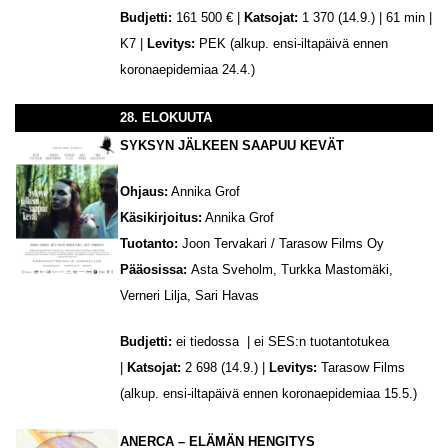
Budjetti:
161 500 € |
Katsojat:
1 370 (14.9.) | 61 min |
K7 |
Levitys:
PEK (alkup. ensi-iltapäivä ennen
koronaepidemiaa 24.4.)
28. ELOKUUTA
SYKSYN JÄLKEEN SAAPUU KEVÄT
Ohjaus:
Annika Grof
Käsikirjoitus:
Annika Grof
Tuotanto:
Joon Tervakari / Tarasow Films Oy
Pääosissa:
Asta Sveholm, Turkka Mastomäki,
Verneri Lilja, Sari Havas
Budjetti:
ei tiedossa | ei SES:n tuotantotukea
|
Katsojat:
2 698 (14.9.) |
Levitys:
Tarasow Films
(alkup. ensi-iltapäivä ennen koronaepidemiaa 15.5.)
ANERCA – ELÄMÄN HENGITYS