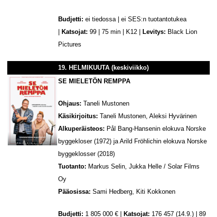
Budjetti:
ei tiedossa | ei SES:n tuotantotukea
|
Katsojat:
99 | 75 min | K12 |
Levitys:
Black Lion
Pictures
19. HELMIKUUTA (keskiviikko)
SE MIELETÖN REMPPA
Ohjaus:
Taneli Mustonen
Käsikirjoitus:
Taneli Mustonen, Aleksi Hyvärinen
Alkuperäisteos:
Pål Bang-Hansenin elokuva Norske
byggekloser (1972) ja Arild Fröhlichin elokuva Norske
byggeklosser (2018)
Tuotanto:
Markus Selin, Jukka Helle / Solar Films
Oy
Pääosissa:
Sami Hedberg, Kiti Kokkonen
Budjetti:
1 805 000 € |
Katsojat:
176 457 (14.9.) | 89