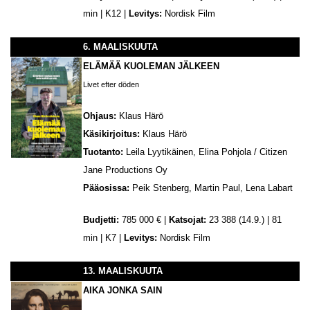
min | K12 |
Levitys:
Nordisk Film
6. MAALISKUUTA
ELÄMÄÄ KUOLEMAN JÄLKEEN
Livet efter döden
Ohjaus:
Klaus Härö
Käsikirjoitus:
Klaus Härö
Tuotanto:
Leila Lyytikäinen, Elina Pohjola / Citizen
Jane Productions Oy
Pääosissa:
Peik Stenberg, Martin Paul, Lena Labart
Budjetti:
785 000 € |
Katsojat:
23 388 (14.9.) | 81
min | K7 |
Levitys:
Nordisk Film
13. MAALISKUUTA
AIKA JONKA SAIN