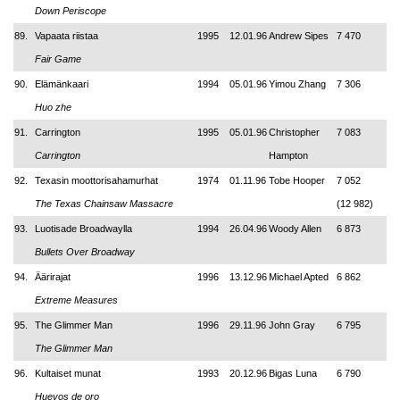
Down Periscope
89.
Vapaata riistaa
1995
12.01.96
Andrew Sipes
7 470
Fair Game
90.
Elämänkaari
1994
05.01.96
Yimou Zhang
7 306
Huo zhe
91.
Carrington
1995
05.01.96
Christopher
7 083
Carrington
Hampton
92.
Texasin moottorisahamurhat
1974
01.11.96
Tobe Hooper
7 052
The Texas Chainsaw Massacre
(12 982)
93.
Luotisade Broadwaylla
1994
26.04.96
Woody Allen
6 873
Bullets Over Broadway
94.
Äärirajat
1996
13.12.96
Michael Apted
6 862
Extreme Measures
95.
The Glimmer Man
1996
29.11.96
John Gray
6 795
The Glimmer Man
96.
Kultaiset munat
1993
20.12.96
Bigas Luna
6 790
Huevos de oro