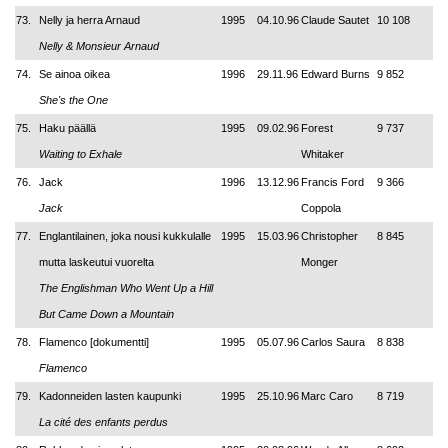
73.
Nelly ja herra Arnaud
1995
04.10.96
Claude Sautet
10 108
Nelly & Monsieur Arnaud
74.
Se ainoa oikea
1996
29.11.96
Edward Burns
9 852
She's the One
75.
Haku päällä
1995
09.02.96
Forest
9 737
Waiting to Exhale
Whitaker
76.
Jack
1996
13.12.96
Francis Ford
9 366
Jack
Coppola
77.
Englantilainen, joka nousi kukkulalle
1995
15.03.96
Christopher
8 845
mutta laskeutui vuorelta
Monger
The Englishman Who Went Up a Hill
But Came Down a Mountain
78.
Flamenco [dokumentti]
1995
05.07.96
Carlos Saura
8 838
Flamenco
79.
Kadonneiden lasten kaupunki
1995
25.10.96
Marc Caro
8 719
La cité des enfants perdus