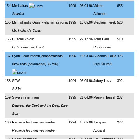
154.
Merisairas
1996
05.04.96
Veikko
655
Seasick
Aaltonen
155.
Mr. Holland's Opus – elämän sinfonia
1995
10.05.96
Stephen Herek
526
Mr. Holland's Opus
156.
Husaari katolla
1995
27.12.96
Jean-Paul
510
Le hussard sur le toit
Rappeneau
157.
Synti
–
dokumentti jokapäiväisistä
1996
15.03.96
Susanna Helke
425
rikoksista [dokumentti, 36 min]
Virpi Suutari
158.
SFW
1994
03.05.96
Jefery Levy
392
S.F.W.
159.
Syvä sininen meri
1995
21.06.96
Marion Hänsel
237
Between the Devil and the Deep Blue
Sea
160.
Regarde les hommes tomber
1994
10.05.96
Jacques
222
Regarde les hommes tomber
Audiard