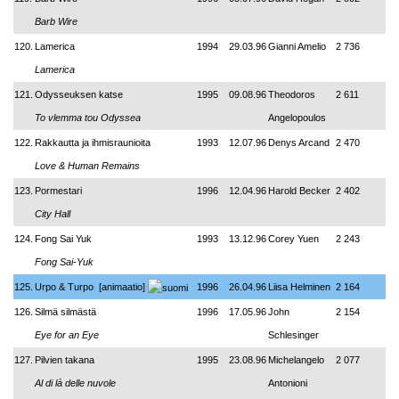
Barb Wire
120.
Lamerica
1994
29.03.96
Gianni Amelio
2 736
Lamerica
121.
Odysseuksen katse
1995
09.08.96
Theodoros
2 611
To vlemma tou Odyssea
Angelopoulos
122.
Rakkautta ja ihmisraunioita
1993
12.07.96
Denys Arcand
2 470
Love & Human Remains
123.
Pormestari
1996
12.04.96
Harold Becker
2 402
City Hall
124.
Fong Sai Yuk
1993
13.12.96
Corey Yuen
2 243
Fong Sai-Yuk
125.
Urpo & Turpo
[animaatio]
1996
26.04.96
Liisa Helminen
2 164
126.
Silmä silmästä
1996
17.05.96
John
2 154
Eye for an Eye
Schlesinger
127.
Pilvien takana
1995
23.08.96
Michelangelo
2 077
Al di là delle nuvole
Antonioni