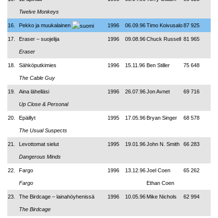
Twelve Monkeys
16.
Pekko ja muukalainen
1996
06.09.96
Timo Koivusalo
87 925
17.
Eraser – suojelija
1996
09.08.96
Chuck Russell
81 965
Eraser
18.
Sähköputkimies
1996
15.11.96
Ben Stiller
75 648
The Cable Guy
19.
Aina lähelläsi
1996
26.07.96
Jon Avnet
69 716
Up Close & Personal
20.
Epäillyt
1995
17.05.96
Bryan Singer
68 578
The Usual Suspects
21.
Levottomat sielut
1995
19.01.96
John N. Smith
66 283
Dangerous Minds
22.
Fargo
1996
13.12.96
Joel Coen
65 262
Fargo
Ethan Coen
23.
The Birdcage
–
lainahöyhenissä
1996
10.05.96
Mike Nichols
62 994
The Birdcage