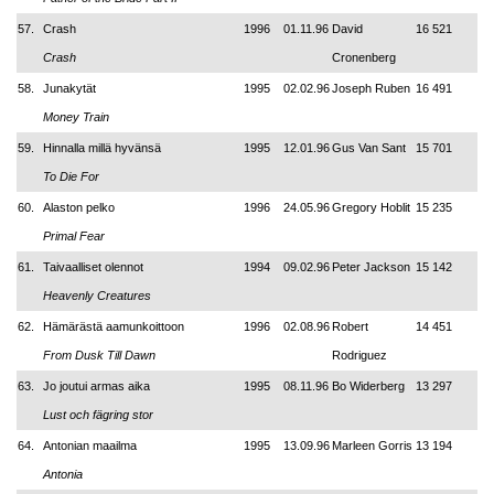
57.
Crash
1996
01.11.96
David
16 521
Crash
Cronenberg
58.
Junakytät
1995
02.02.96
Joseph Ruben
16 491
Money Train
59.
Hinnalla millä hyvänsä
1995
12.01.96
Gus Van Sant
15 701
To Die For
60.
Alaston pelko
1996
24.05.96
Gregory Hoblit
15 235
Primal Fear
61.
Taivaalliset olennot
1994
09.02.96
Peter Jackson
15 142
Heavenly Creatures
62.
Hämärästä aamunkoittoon
1996
02.08.96
Robert
14 451
From Dusk Till Dawn
Rodriguez
63.
Jo joutui armas aika
1995
08.11.96
Bo Widerberg
13 297
Lust och fägring stor
64.
Antonian maailma
1995
13.09.96
Marleen Gorris
13 194
Antonia