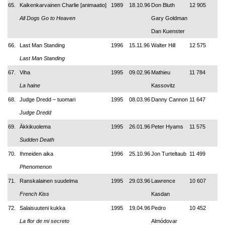
65.
Kaikenkarvainen Charlie
[animaatio]
1989
18.10.96
Don Bluth
12 905
All Dogs Go to Heaven
Gary Goldman
Dan Kuenster
66.
Last Man Standing
1996
15.11.96
Walter Hill
12 575
Last Man Standing
67.
Viha
1995
09.02.96
Mathieu
11 784
La haine
Kassovitz
68.
Judge Dredd – tuomari
1995
08.03.96
Danny Cannon
11 647
Judge Dredd
69.
Äkkikuolema
1995
26.01.96
Peter Hyams
11 575
Sudden Death
70.
Ihmeiden aika
1996
25.10.96
Jon Turteltaub
11 499
Phenomenon
71.
Ranskalainen suudelma
1995
29.03.96
Lawrence
10 607
French Kiss
Kasdan
72.
Salaisuuteni kukka
1995
19.04.96
Pedro
10 452
La flor de mi secreto
Almódovar