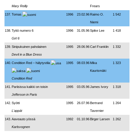
Mary Reilly
Frears
137.
Tomas
1996
23.02.96
Raimo O.
1 542
Niemi
138.
Tyttö numero 6
1996
31.05.96
Spike Lee
1 418
Girl 6
139.
Sinipukuinen paholainen
1995
28.06.96
Carl Franklin
1 332
Devil in a Blue Dress
140.
Condition Red – hälytystila
1995
08.03.96
Mika
1 323
Kaurismäki
Condition Red
141.
Pariisissa kaikki on toisin
1995
03.05.96
James Ivory
1 318
Jefferson in Paris
142.
Syötti
1995
26.07.96
Bertrand
1 264
L'appát
Tavernier
143.
Aaveauto yössä
1992
01.10.96
Birger Larsen
1 262
Karlsvognen