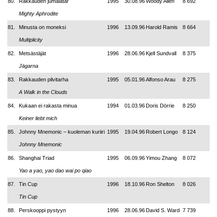
80.
Rakkauden jumalatar
1995
30.08.96
Woody Allen
8 692
Mighty Aphrodite
81.
Minusta on moneksi
1996
13.09.96
Harold Ramis
8 664
Multiplicity
82.
Metsästäjät
1996
28.06.96
Kjell Sundvall
8 375
Jägarna
83.
Rakkauden pilvitarha
1995
05.01.96
Alfonso Arau
8 275
A Walk in the Clouds
84.
Kukaan ei rakasta minua
1994
01.03.96
Doris Dörrie
8 250
Keiner liebt mich
85.
Johnny Mnemonic – kuoleman kuriiri
1995
19.04.96
Robert Longo
8 124
Johnny Mnemonic
86.
Shanghai Triad
1995
06.09.96
Yimou Zhang
8 072
Yao a yao, yao dao wai po qiao
87.
Tin Cup
1996
18.10.96
Ron Shelton
8 026
Tin Cup
88.
Perskooppi pystyyn
1996
28.06.96
David S. Ward
7 739