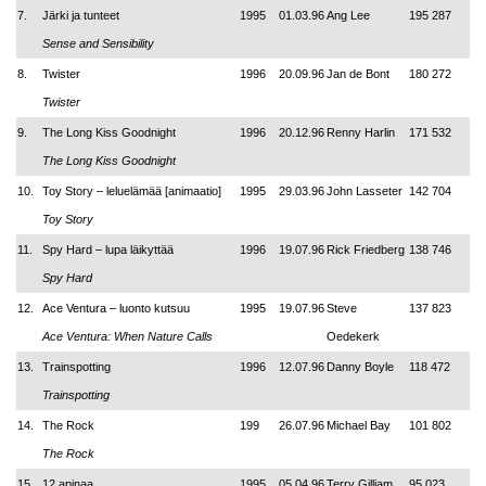
7.
Järki ja tunteet
1995
01.03.96
Ang Lee
195 287
Sense and Sensibility
8.
Twister
1996
20.09.96
Jan de Bont
180 272
Twister
9.
The Long Kiss Goodnight
1996
20.12.96
Renny Harlin
171 532
The Long Kiss Goodnight
10.
Toy Story – leluelämää
[animaatio]
1995
29.03.96
John Lasseter
142 704
Toy Story
11.
Spy Hard – lupa läikyttää
1996
19.07.96
Rick Friedberg
138 746
Spy Hard
12.
Ace Ventura – luonto kutsuu
1995
19.07.96
Steve
137 823
Ace Ventura: When Nature Calls
Oedekerk
13.
Trainspotting
1996
12.07.96
Danny Boyle
118 472
Trainspotting
14.
The Rock
199
26.07.96
Michael Bay
101 802
The Rock
15.
12 apinaa
1995
05.04.96
Terry Gilliam
95 023