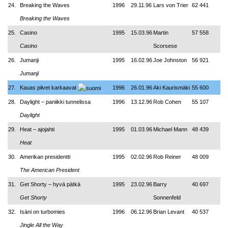
24.
Breaking the Waves
1996
29.11.96
Lars von Trier
62 441
Breaking the Waves
25.
Casino
1995
15.03.96
Martin
57 558
Casino
Scorsese
26.
Jumanji
1995
16.02.96
Joe Johnston
56 921
Jumanji
27.
Kauas pilvet karkaavat
1996
26.01.96
Aki Kaurismäki
55 600
28.
Daylight – paniikki tunnelissa
1996
13.12.96
Rob Cohen
55 107
Daylight
29.
Heat – ajojahti
1995
01.03.96
Michael Mann
48 439
Heat
30.
Amerikan presidentti
1995
02.02.96
Rob Reiner
48 009
The American President
31.
Get Shorty – hyvä pätkä
1995
23.02.96
Barry
40 697
Get Shorty
Sonnenfeld
32.
Isäni on turbomies
1996
06.12.96
Brian Levant
40 537
Jingle All the Way