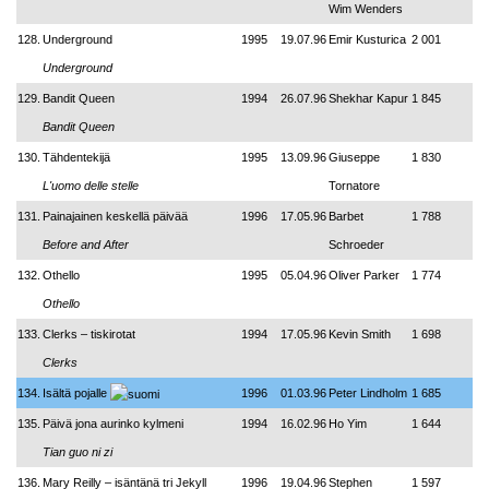
Wim Wenders
128.
Underground
1995
19.07.96
Emir Kusturica
2 001
Underground
129.
Bandit Queen
1994
26.07.96
Shekhar Kapur
1 845
Bandit Queen
130.
Tähdentekijä
1995
13.09.96
Giuseppe
1 830
L'uomo delle stelle
Tornatore
131.
Painajainen keskellä päivää
1996
17.05.96
Barbet
1 788
Before and After
Schroeder
132.
Othello
1995
05.04.96
Oliver Parker
1 774
Othello
133.
Clerks – tiskirotat
1994
17.05.96
Kevin Smith
1 698
Clerks
134.
Isältä pojalle
1996
01.03.96
Peter Lindholm
1 685
135.
Päivä jona aurinko kylmeni
1994
16.02.96
Ho Yim
1 644
Tian guo ni zi
136.
Mary Reilly – isäntänä tri Jekyll
1996
19.04.96
Stephen
1 597