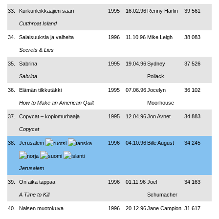
33.
Kurkunleikkaajien saari
1995
16.02.96
Renny Harlin
39 561
Cutthroat Island
34.
Salaisuuksia ja valheita
1996
11.10.96
Mike Leigh
38 083
Secrets & Lies
35.
Sabrina
1995
19.04.96
Sydney
37 526
Sabrina
Pollack
36.
Elämän tilkkutäkki
1995
07.06.96
Jocelyn
36 102
How to Make an American Quilt
Moorhouse
37.
Copycat – kopiomurhaaja
1995
12.04.96
Jon Avnet
34 883
Copycat
38.
Jerusalem
1996
04.10.96
Bille August
34 245
Jerusalem
39.
On aika tappaa
1996
01.11.96
Joel
34 163
A Time to Kill
Schumacher
40.
Naisen muotokuva
1996
20.12.96
Jane Campion
31 617