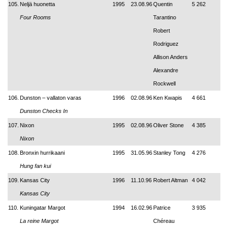
105.
Neljä huonetta
1995
23.08.96
Quentin
5 262
Four Rooms
Tarantino
Robert
Rodriguez
Allison Anders
Alexandre
Rockwell
106.
Dunston – vallaton varas
1996
02.08.96
Ken Kwapis
4 661
Dunston Checks In
107.
Nixon
1995
02.08.96
Oliver Stone
4 385
Nixon
108.
Bronxin hurrikaani
1995
31.05.96
Stanley Tong
4 276
Hung fan kui
109.
Kansas City
1996
11.10.96
Robert Altman
4 042
Kansas City
110.
Kuningatar Margot
1994
16.02.96
Patrice
3 935
La reine Margot
Chéreau