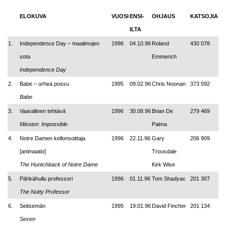
ELOKUVA
VUOSI
ENSI-
OHJAUS
KATSOJIA
ILTA
1.
Independence Day – maailmojen
1996
04.10.96
Roland
430 078
sota
Emmerich
Independence Day
2.
Babe – urhea possu
1995
09.02.96
Chris Noonan
373 592
Babe
3.
Vaarallinen tehtävä
1996
30.08.96
Brian De
279 469
Mission: Impossible
Palma
4.
Notre Damen kellonsoittaja
1996
22.11.96
Gary
206 909
[animaatio]
Trousdale
The Huntchback of Notre Dame
Kirk Wise
5.
Pähkähullu professori
1996
01.11.96
Tom Shadyac
201 307
The Nutty Professor
6.
Seitsemän
1995
19.01.96
David Fincher
201 134
Seven