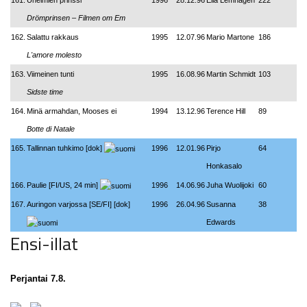
161.
Unelmien prinssi
1996
28.12.96
Ella Lemhagen
222
Drömprinsen
–
Filmen om Em
162.
Salattu rakkaus
1995
12.07.96
Mario Martone
186
L'amore molesto
163.
Viimeinen tunti
1995
16.08.96
Martin Schmidt
103
Sidste time
164.
Minä armahdan, Mooses ei
1994
13.12.96
Terence Hill
89
Botte di Natale
165.
Tallinnan tuhkimo [dok]
1996
12.01.96
Pirjo
64
Honkasalo
166.
Paulie [FI/US, 24 min]
1996
14.06.96
Juha Wuolijoki
60
167.
Auringon varjossa [SE/FI] [dok]
1996
26.04.96
Susanna
38
Edwards
Ensi-illat
Perjantai 7.8.