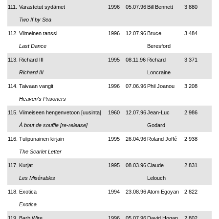
111.
Varastetut sydämet
1996
05.07.96
Bill Bennett
3 880
Two If by Sea
112.
Viimeinen tanssi
1996
12.07.96
Bruce
3 484
Last Dance
Beresford
113.
Richard III
1995
08.11.96
Richard
3 371
Richard III
Loncraine
114.
Taivaan vangit
1996
07.06.96
Phil Joanou
3 208
Heaven's Prisoners
115.
Viimeiseen hengenvetoon [uusinta]
1960
12.07.96
Jean-Luc
2 986
Á bout de souffle [re-release]
Godard
116.
Tulipunainen kirjain
1995
26.04.96
Roland Joffé
2 938
The Scarlet Letter
117.
Kurjat
1995
08.03.96
Claude
2 831
Les Misérables
Lelouch
118.
Exotica
1994
23.08.96
Atom Egoyan
2 822
Exotica
119.
Barb Wire
1996
05.07.96
David Hogan
2 802