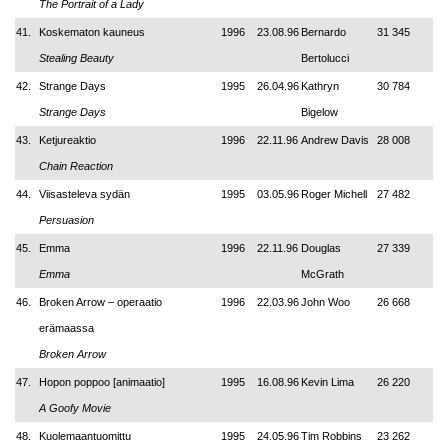
The Portrait of a Lady
41.
Koskematon kauneus
1996
23.08.96
Bernardo
31 345
Stealing Beauty
Bertolucci
42.
Strange Days
1995
26.04.96
Kathryn
30 784
Strange Days
Bigelow
43.
Ketjureaktio
1996
22.11.96
Andrew Davis
28 008
Chain Reaction
44.
Viisasteleva sydän
1995
03.05.96
Roger Michell
27 482
Persuasion
45.
Emma
1996
22.11.96
Douglas
27 339
Emma
McGrath
46.
Broken Arrow – operaatio
1996
22.03.96
John Woo
26 668
erämaassa
Broken Arrow
47.
Hopon poppoo
[animaatio]
1995
16.08.96
Kevin Lima
26 220
A Goofy Movie
48.
Kuolemaantuomittu
1995
24.05.96
Tim Robbins
23 262