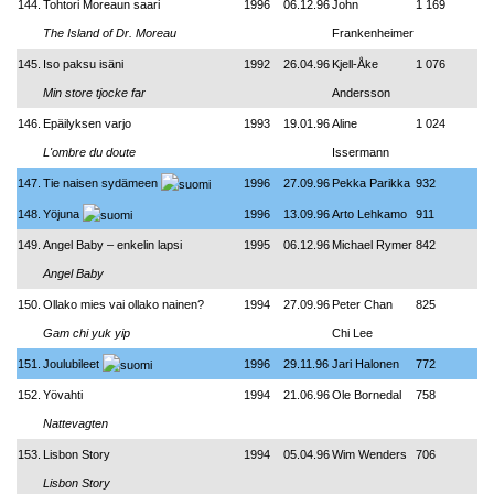
144.
Tohtori Moreaun saari
1996
06.12.96
John
1 169
The Island of Dr. Moreau
Frankenheimer
145.
Iso paksu isäni
1992
26.04.96
Kjell-Åke
1 076
Min store tjocke far
Andersson
146.
Epäilyksen varjo
1993
19.01.96
Aline
1 024
L'ombre du doute
Issermann
147.
Tie naisen sydämeen
1996
27.09.96
Pekka Parikka
932
148.
Yöjuna
1996
13.09.96
Arto Lehkamo
911
149.
Angel Baby – enkelin lapsi
1995
06.12.96
Michael Rymer
842
Angel Baby
150.
Ollako mies vai ollako nainen?
1994
27.09.96
Peter Chan
825
Gam chi yuk yip
Chi Lee
151.
Joulubileet
1996
29.11.96
Jari Halonen
772
152.
Yövahti
1994
21.06.96
Ole Bornedal
758
Nattevagten
153.
Lisbon Story
1994
05.04.96
Wim Wenders
706
Lisbon Story