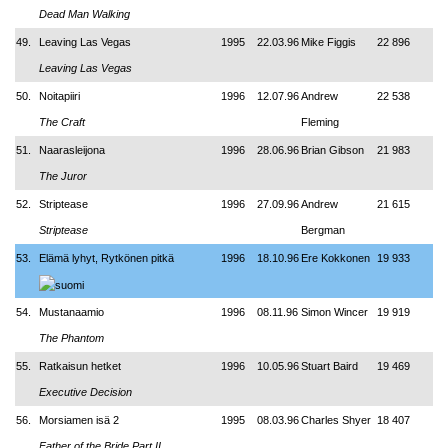
Dead Man Walking
49.
Leaving Las Vegas
1995
22.03.96
Mike Figgis
22 896
Leaving Las Vegas
50.
Noitapiiri
1996
12.07.96
Andrew
22 538
The Craft
Fleming
51.
Naarasleijona
1996
28.06.96
Brian Gibson
21 983
The Juror
52.
Striptease
1996
27.09.96
Andrew
21 615
Striptease
Bergman
53.
Elämä lyhyt, Rytkönen pitkä
1996
18.10.96
Ere Kokkonen
19 933
54.
Mustanaamio
1996
08.11.96
Simon Wincer
19 919
The Phantom
55.
Ratkaisun hetket
1996
10.05.96
Stuart Baird
19 469
Executive Decision
56.
Morsiamen isä 2
1995
08.03.96
Charles Shyer
18 407
Father of the Bride Part II