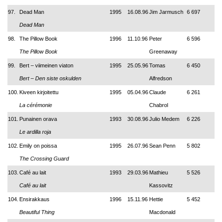
97.
Dead Man
1995
16.08.96
Jim Jarmusch
6 697
Dead Man
98.
The Pillow Book
1996
11.10.96
Peter
6 596
The Pillow Book
Greenaway
99.
Bert – viimeinen viaton
1995
25.05.96
Tomas
6 450
Bert
–
Den siste oskulden
Alfredson
100.
Kiveen kirjoitettu
1995
05.04.96
Claude
6 261
La cérémonie
Chabrol
101.
Punainen orava
1993
30.08.96
Julio Medem
6 226
Le ardilla roja
102.
Emily on poissa
1995
26.07.96
Sean Penn
5 802
The Crossing Guard
103.
Café au lait
1993
29.03.96
Mathieu
5 526
Café au lait
Kassovitz
104.
Ensirakkaus
1996
15.11.96
Hettie
5 452
Beautiful Thing
Macdonald