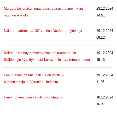
Mufasa: Leijonakuningas avasi vaisusti samoin kuin
23.12.2024
muutkin ensi-illat
14.51
Näissä teattereissa 102-vuotias Nosferatu pyörii nyt
20.12.2024
09.12
Kolme uutta näytelmäelokuvaa sai tuotantotuen –
19.12.2024
Ståhlbergin kyydityksestä kertova elokuva toteutumassa
15.13
Elokuvasäätiön uusi hallitus on valittu –
19.12.2024
puheenjohtajaksi Veronica Lindholm
11.06
Heikki Silvennoinen kuoli 70-vuotiaana
18.12.2024
16.27