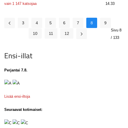
vain 1 147 katsojaa
14.33
3
4
5
6
7
8
9
Sivu 8
10
11
12
/ 133
Ensi-illat
Perjantai 7.8.
Lisää ensi-iltoja
Seuraavat kotimaiset: