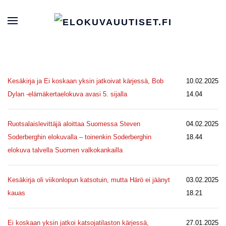
Kesäkirja ja Ei koskaan yksin jatkoivat kärjessä, Bob
10.02.2025
Dylan -elämäkertaelokuva avasi 5. sijalla
14.04
Ruotsalaislevittäjä aloittaa Suomessa Steven
04.02.2025
Soderberghin elokuvalla – toinenkin Soderberghin
18.44
elokuva talvella Suomen valkokankailla
Kesäkirja oli viikonlopun katsotuin, mutta Härö ei jäänyt
03.02.2025
kauas
18.21
Ei koskaan yksin jatkoi katsojatilaston kärjessä,
27.01.2025