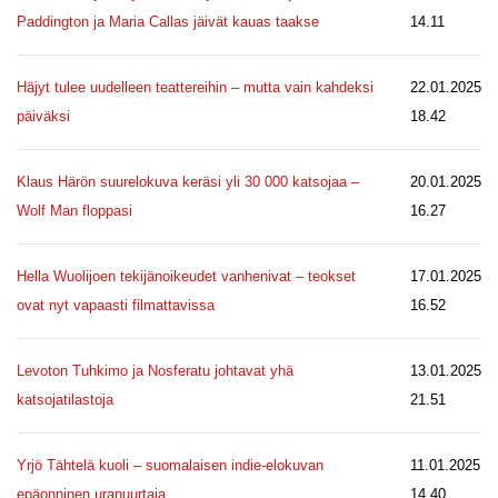
Paddington ja Maria Callas jäivät kauas taakse
14.11
Häjyt tulee uudelleen teattereihin – mutta vain kahdeksi
22.01.2025
päiväksi
18.42
Klaus Härön suurelokuva keräsi yli 30 000 katsojaa –
20.01.2025
Wolf Man floppasi
16.27
Hella Wuolijoen tekijänoikeudet vanhenivat – teokset
17.01.2025
ovat nyt vapaasti filmattavissa
16.52
Levoton Tuhkimo ja Nosferatu johtavat yhä
13.01.2025
katsojatilastoja
21.51
Yrjö Tähtelä kuoli – suomalaisen indie-elokuvan
11.01.2025
epäonninen uranuurtaja
14.40