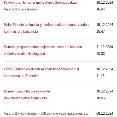
Kraven the Hunter ei menestynyt Suomessakaan –
16.12.2024
Vaiana 2 yhä katsotuin
16.44
Solar Filmsin elokuvilla yli kolmanneksen osuus vuoden
15.12.2024
kotimaisista katsojista
15.47
Suuren gangsterisodan laajennettu versio tulee pian
11.12.2024
valkokankaalle Helsingissä
20.33
Edvin Laineen Akallisen miehen tv-sarjaversio tuli
10.12.2024
katsottavaksi Elonetiin
11.13
Koneen Säätiöltä tukea useille
10.12.2024
dokumenttielokuvahankkeille
10.55
Vaiana 2 yhä katsotuin, Jälkeemme vedenpaisumus sai
09.12.2024