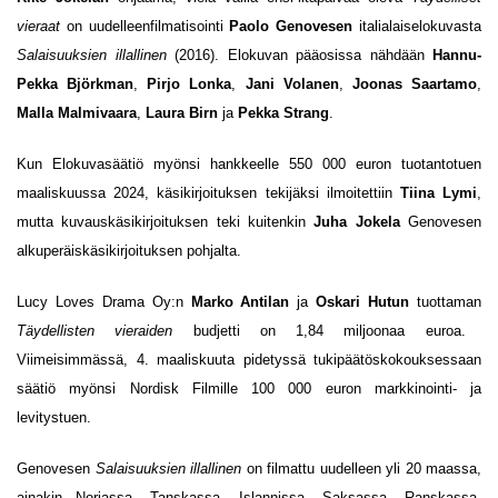
vieraat
on uudelleenfilmatisointi
Paolo Genovesen
italialaiselokuvasta
Salaisuuksien illallinen
(2016). Elokuvan pääosissa nähdään
Hannu-
Pekka Björkman
,
Pirjo Lonka
,
Jani Volanen
,
Joonas Saartamo
,
Malla Malmivaara
,
Laura Birn
ja
Pekka Strang
.
Kun Elokuvasäätiö myönsi hankkeelle 550 000 euron tuotantotuen
maaliskuussa 2024, käsikirjoituksen tekijäksi ilmoitettiin
Tiina Lymi
,
mutta kuvauskäsikirjoituksen teki kuitenkin
Juha Jokela
Genovesen
alkuperäiskäsikirjoituksen pohjalta.
Lucy Loves Drama Oy:n
Marko Antilan
ja
Oskari Hutun
tuottaman
Täydellisten vieraiden
budjetti on 1,84 miljoonaa euroa.
Viimeisimmässä, 4. maaliskuuta pidetyssä tukipäätöskokouksessaan
säätiö myönsi Nordisk Filmille 100 000 euron markkinointi- ja
levitystuen.
Genovesen
Salaisuuksien illallinen
on filmattu uudelleen yli 20 maassa,
ainakin Norjassa, Tanskassa, Islannissa, Saksassa, Ranskassa,