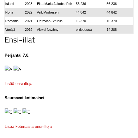
Islanti
2023
Elsa Maria Jakobsdóttir
56 236
56 236
Norja
2022
Arild Andresen
44 842
44 842
Romania
2021
Octavian Strunila
16 370
16 370
Venäjä
2019
Alexei Nuzhny
ei tiedossa
14 208
Ensi-illat
Perjantai 7.8.
Lisää ensi-iltoja
Seuraavat kotimaiset:
Lisää kotimaisia ensi-iltoja