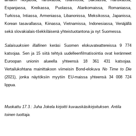
Espanjassa, Kreikassa, Puolassa, Alankomaissa, Romaniassa,
Turkissa, Intiassa, Armeniassa, Libanonissa, Meksikossa, Japanissa,
Korean tasavallassa, Kiinassa, Vietnamissa, Indonesiassa, Venäjällä
sekä slovakialais-tšekkiläisenä yhteistuotantona ja nyt Suomessa.
Salaisuuksien illallinen
keräsi Suomen elokuvateattereissa 9 774
katsojaa. Sen ja 15 siitä tehtyä uudelleenfilmatisointia ovat keränneet
Euroopan unionin alueella yhteensä 18 361 431 katsojaa.
Vertailukohtana mainittakoon viimeisin Bond-elokuva
No Time to Die
(2021), jonka näytöksiin myytiin EU-maissa yhteensä 34 008 724
lippua.
Muokattu 17.3.: Juha Jokela kirjoitti kuvauskäsikirjoituksen. Antila
toinen tuottaja.