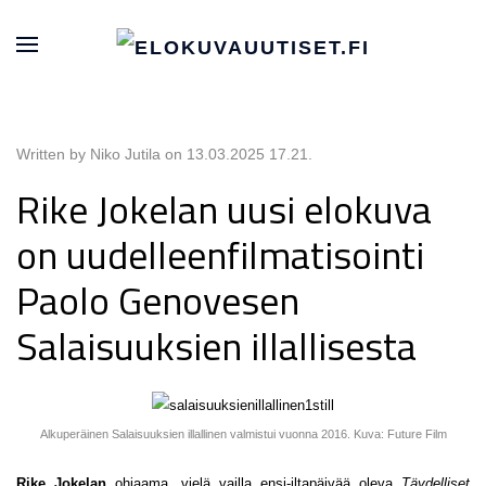
Written by Niko Jutila on
13.03.2025 17.21
.
Rike Jokelan uusi elokuva
on uudelleenfilmatisointi
Paolo Genovesen
Salaisuuksien illallisesta
Alkuperäinen Salaisuuksien illallinen valmistui vuonna 2016. Kuva: Future Film
Rike Jokelan
ohjaama, vielä vailla ensi-iltapäivää oleva
Täydelliset