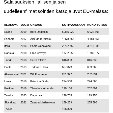
Salaisuuksien ilallisen ja sen
uudelleenfilmatisointien katsojaluvut EU-maissa:
ELOKUVA
VUOSI
OHJAUS
KOTIMAASSAAN
KOKO EU:SSA
Saksa
2019
Bora Dagtekin
5 355 929
6 022 305
Espanja
2017
Álex de la Iglesia
4 478 353
4 481 851
Italia
2016
Paolo Genovese
2 722 759
3 210 588
Ranska
2018
Fred Cavayé
1 592 953
1 780 377
Turkki
2018
Serra Yilmaz
846 833
846 833
Puola
2019
Tadeusz Sliwa
667 023
683 265
Alankomaat
2021
Will Koopman
281 947
282 031
Unkari
2018
Krisztina Goda
274 568
274 568
Kreikka
2016
Theodoris Atheridis
199 166
202 604
Tanska
2023
Dagur Kári
179 755
179 755
Slovakia /
2021
Zuzana Marianková
159 269
265 598
Tsekki
106 329