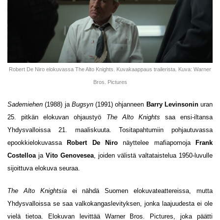
Robert De Niro elokuvassa The Alto Knights. Kuvakaappaus trailerista. Kuva: Warner
Bros. Pictures
Sademiehen
(1988) ja
Bugsyn
(1991) ohjanneen
Barry Levinsonin
uran
25. pitkän elokuvan ohjaustyö
The Alto Knights
saa ensi-iltansa
Yhdysvalloissa 21. maaliskuuta. Tositapahtumiin pohjautuvassa
epookkielokuvassa
Robert De Niro
näyttelee mafiapomoja
Frank
Costelloa
ja
Vito Genovesea
, joiden välistä valtataistelua 1950-luvulle
sijoittuva elokuva seuraa.
The Alto Knightsia
ei nähdä Suomen elokuvateattereissa, mutta
Yhdysvalloissa se saa valkokangaslevityksen, jonka laajuudesta ei ole
vielä tietoa. Elokuvan levittää Warner Bros. Pictures, joka päätti