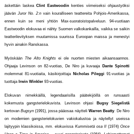
äskettäin laskea
Clint Eastwoodin
kenties viimeiseksi ohjaustyöksi
jäävän
Juror No. 2:n
vain kouralliseen teattereita Pohjois-Amerikassa,
ennen kuin se meni yhtiön Max-suoratoistopalveluun. 94-vuotiaan
Eastwoodin elokuvaa ei nähty Suomen valkokankailla, vaikka se saikin
teatterilevityksen muutamissa suurissa Euroopan maissa ja menestyi
hyvin ainakin Ranskassa.
Myöskään
The Alto Knights
ei ole nuorten miesten aikaansaannos.
Ohjaaja Levinson on 82-vuotias, De Niro ja kuvaaja
Dante Spinotti
molemmat 81-vuotiaita, käsikirjoittaja
Nicholas Pileggi
91-vuotias ja
tuottaja
Irwin Winkler
93-vuotias.
Elokuvan nimekkäillä, legendaarisilla päätekijöillä on runsaasti
kokemusta gangsterielokuvista. Levinson ohjasi
Bugsy Siegelistä
kertovan
Bugsyn
(1991), jossa pääosaa näytteli
Warren Beatty
. De Niro
on modernien gangsterielokuvien vakiokalustoa ja näytellyt useissa
lajityypin klassikoissa, mm. elokuvissa
Kummisetä osa II
(1974)
Once