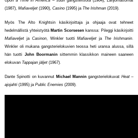
Upon a Time in America – suuri gangsterisota
(1984),
Lahjomattomat
(1987),
Mafiaveljet
(1990),
Casino
(1995) ja
The Irishman
(2019).
Myös The Alto Knightsin käsikirjoittaja ja ohjaaja ovat tehneet
hedelmällistä yhteistyötä
Martin Scorsesen
kanssa: Pileggi käsikirjoitti
Mafiaveljet
ja
Casinon
, Winkler tuotti
Mafiaveljet
ja
The Irishmanin
.
Winkler oli mukana gangsterielokuvien teossa heti uransa alussa, sillä
hän tuotti
John Boormanin
sittemmin klassikkon maineen saaneen
elokuvan
Tappajan jäljet
(1967).
Dante Spinotti on kuvannut
Michael Mannin
gangsterielokuvat
Heat –
ajojahti
(1995) ja
Public Enemies
(2009).