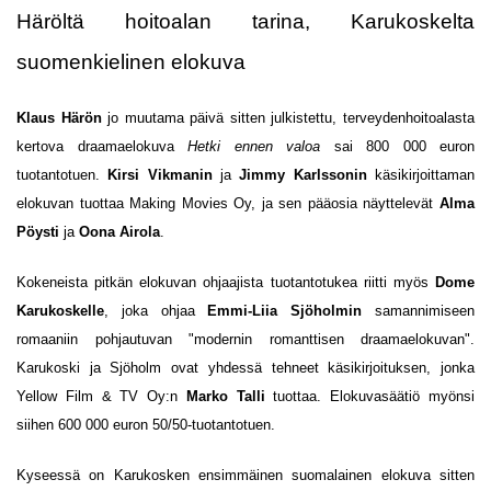
Häröltä hoitoalan tarina, Karukoskelta
suomenkielinen elokuva
Klaus Härön
jo muutama päivä sitten julkistettu, terveydenhoitoalasta
kertova draamaelokuva
Hetki ennen valoa
sai 800 000 euron
tuotantotuen.
Kirsi Vikmanin
ja
Jimmy Karlssonin
käsikirjoittaman
elokuvan tuottaa Making Movies Oy, ja sen pääosia näyttelevät
Alma
Pöysti
ja
Oona Airola
.
Kokeneista pitkän elokuvan ohjaajista tuotantotukea riitti myös
Dome
Karukoskelle
, joka ohjaa
Emmi-Liia Sjöholmin
samannimiseen
romaaniin pohjautuvan "modernin romanttisen draamaelokuvan".
Karukoski ja Sjöholm ovat yhdessä tehneet käsikirjoituksen, jonka
Yellow Film & TV Oy:n
Marko Talli
tuottaa. Elokuvasäätiö myönsi
siihen 600 000 euron 50/50-tuotantotuen.
Kyseessä on Karukosken ensimmäinen suomalainen elokuva sitten