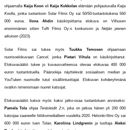
ohjaamalla
Kaija Koon
eli
Kaija Kokkolan
elämään pohjautuvalla
Kaija
Koolla
, jonka tuotantoon Solar Films Oy sai 50/50-tuotantotukena 560
000 euroa.
Ilona Ahdin
käsikirjoittama elokuva on Vilhusen
ensimmäinen sitten Tuffi Films Oy:n konkurssin ja
Neljän pienen
aikuisen
(2023).
Solar Films sai tukea myös
Tuukka Temosen
ohjaamaan
nuorisoelokuvaan
Cancel
, jonka
Pietari Vihula
on käsikirjoittanut.
Elokuvasäätiö tukee jo kuvausvaiheessa olevaa elokuvaa 400 000
euron tuotantotuella. Päärooleja näyttelevät sosiaalisen median ja
YouTuben nuorisolle tutut sisällöntuottajat. Elokuvan kohderyhmänä
ovatkin nimenomaan nuoret katsojat.
Elokuvasäätiö katsoi myös kaksi jatko-osaa tuotantotuen arvoiseksi:
Pamela Tola
ohjaa
Teräsleidit 2:n,
joka on jatkoa hänen yli 200 000
katsojaa saaneelle hittikomedialleen vuodelta 2020. Helsinki-filmi Oy sai
600 000 euron tuen Tolan,
Karoliina Lindgrenin
ja tuottaja
Aleksi