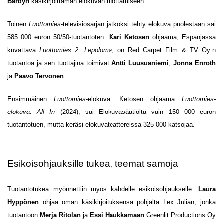
Bardyn
käsikirjoittaman elokuvan tuottamiseen.
Toinen
Luottomies
-televisiosarjan jatkoksi tehty elokuva puolestaan sai
585 000 euron 50/50-tuotantoten.
Kari Ketosen
ohjaama, Espanjassa
kuvattava
Luottomies 2: Lepoloma
, on Red Carpet Film & TV Oy:n
tuotantoa ja sen tuottajina toimivat
Antti Luusuaniemi
,
Jonna Enroth
ja
Paavo Tervonen
.
Ensimmäinen
Luottomies
-elokuva, Ketosen ohjaama
Luottomies-
elokuva: All In
(2024), sai Elokuvasäätiöltä vain 150 000 euron
tuotantotuen, mutta keräsi elokuvateattereissa 325 000 katsojaa.
Esikoisohjauksille tukea, teemat samoja
Tuotantotukea myönnettiin myös kahdelle esikoisohjaukselle.
Laura
Hyppönen
ohjaa oman käsikirjoituksensa pohjalta Lex Julian, jonka
tuotantoon
Merja Ritolan
ja
Essi Haukkamaan
Greenlit Productions Oy