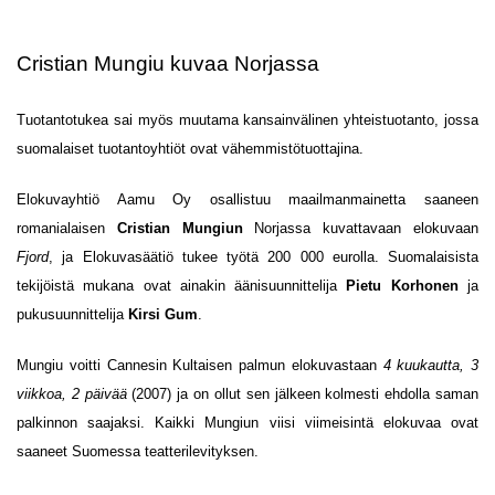
Cristian Mungiu kuvaa Norjassa
Tuotantotukea sai myös muutama kansainvälinen yhteistuotanto, jossa
suomalaiset tuotantoyhtiöt ovat vähemmistötuottajina.
Elokuvayhtiö Aamu Oy osallistuu maailmanmainetta saaneen
romanialaisen
Cristian Mungiun
Norjassa kuvattavaan elokuvaan
Fjord
, ja Elokuvasäätiö tukee työtä 200 000 eurolla. Suomalaisista
tekijöistä mukana ovat ainakin äänisuunnittelija
Pietu Korhonen
ja
pukusuunnittelija
Kirsi Gum
.
Mungiu voitti Cannesin Kultaisen palmun elokuvastaan
4 kuukautta, 3
viikkoa, 2 päivää
(2007) ja on ollut sen jälkeen kolmesti ehdolla saman
palkinnon saajaksi. Kaikki Mungiun viisi viimeisintä elokuvaa ovat
saaneet Suomessa teatterilevityksen.