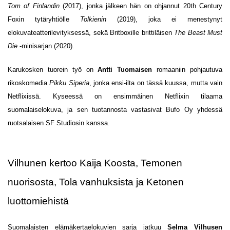
Tom of Finlandin
(2017), jonka jälkeen hän on ohjannut 20th Century
Foxin tytäryhtiölle
Tolkienin
(2019), joka ei menestynyt
elokuvateatterilevityksessä, sekä Britboxille brittiläisen
The Beast Must
Die
-minisarjan (2020).
Karukosken tuorein työ on
Antti Tuomaisen
romaaniin pohjautuva
rikoskomedia
Pikku Siperia
, jonka ensi-ilta on tässä kuussa, mutta vain
Netflixissä. Kyseessä on ensimmäinen Netflixin tilaama
suomalaiselokuva, ja sen tuotannosta vastasivat Bufo Oy yhdessä
ruotsalaisen SF Studiosin kanssa.
Vilhunen kertoo Kaija Koosta, Temonen
nuorisosta, Tola vanhuksista ja Ketonen
luottomiehistä
Suomalaisten elämäkertaelokuvien sarja jatkuu
Selma Vilhusen