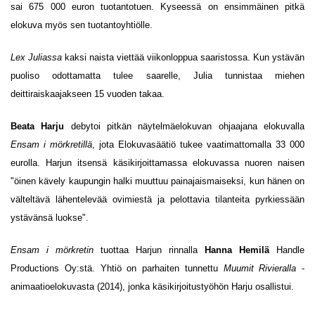
sai 675 000 euron tuotantotuen. Kyseessä on ensimmäinen pitkä
elokuva myös sen tuotantoyhtiölle.
Lex Juliassa
kaksi naista viettää viikonloppua saaristossa. Kun ystävän
puoliso odottamatta tulee saarelle, Julia tunnistaa miehen
deittiraiskaajakseen 15 vuoden takaa.
Beata Harju
debytoi pitkän näytelmäelokuvan ohjaajana elokuvalla
Ensam i mörkretillä
, jota Elokuvasäätiö tukee vaatimattomalla 33 000
eurolla. Harjun itsensä käsikirjoittamassa elokuvassa nuoren naisen
"öinen kävely kaupungin halki muuttuu painajaismaiseksi, kun hänen on
välteltävä lähentelevää ovimiestä ja pelottavia tilanteita pyrkiessään
ystävänsä luokse".
Ensam i mörkretin
tuottaa Harjun rinnalla
Hanna Hemilä
Handle
Productions Oy:stä. Yhtiö on parhaiten tunnettu
Muumit Rivieralla
-
animaatioelokuvasta (2014), jonka käsikirjoitustyöhön Harju osallistui.