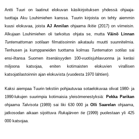
Antti Tuuri on laatinut elokuvan käsikirjoituksen yhdessä ohjaaja-
tuottaja Aku Louhimiehen kanssa. Tuurin kirjoista on tehty aiemmin
kuusi elokuvaa, joista
AJ Annilan
ohjaama
Ikitie
(2017) on viimeisin.
Alkujaan Louhimiehen oli tarkoitus ohjata se, mutta
Väinö Linnan
Tuntemattoman sotilaan
filmatisoinnin aikataulu muutti suunnitelmia.
Tenhusen ja kumppaneiden tuottama kolmas
Tuntematon sotilas
sai
ensi-iltansa Suomen itsenäisyyden 100-vuotisjuhlavuonna ja keräsi
miljoona katsojaa, eniten kotimaisten elokuvien virallisen
katsojatilastoinnin ajan elokuvista (vuodesta 1970 lähtien).
Kaksi aiempaa Tuurin tekstiin pohjautuvaa sotaelokuvaa olivat 1980- ja
1990-lukujen suurimpia kotimaisia yleisömenestyksiä:
Pekka Parikan
ohjaama
Talvisota
(1989) sai liki 630 000 ja
Olli Saarelan
ohjaama,
jatkosodan aikaan sijoittuva
Rukajärven tie
(1999) puolestaan yli 425
000 katsojaa.