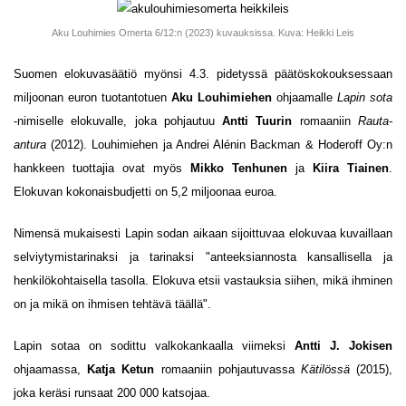
Aku Louhimies Omerta 6/12:n (2023) kuvauksissa. Kuva: Heikki Leis
Suomen elokuvasäätiö myönsi 4.3. pidetyssä päätöskokouksessaan
miljoonan euron tuotantotuen
Aku Louhimiehen
ohjaamalle
Lapin sota
-nimiselle elokuvalle, joka pohjautuu
Antti Tuurin
romaaniin
Rauta-
antura
(2012). Louhimiehen ja Andrei Alénin Backman & Hoderoff Oy:n
hankkeen tuottajia ovat myös
Mikko Tenhunen
ja
Kiira Tiainen
.
Elokuvan kokonaisbudjetti on 5,2 miljoonaa euroa.
Nimensä mukaisesti Lapin sodan aikaan sijoittuvaa elokuvaa kuvaillaan
selviytymistarinaksi ja tarinaksi "anteeksiannosta kansallisella ja
henkilökohtaisella tasolla. Elokuva etsii vastauksia siihen, mikä ihminen
on ja mikä on ihmisen tehtävä täällä".
Lapin sotaa on sodittu valkokankaalla viimeksi
Antti J. Jokisen
ohjaamassa,
Katja Ketun
romaaniin pohjautuvassa
Kätilössä
(2015),
joka keräsi runsaat 200 000 katsojaa.