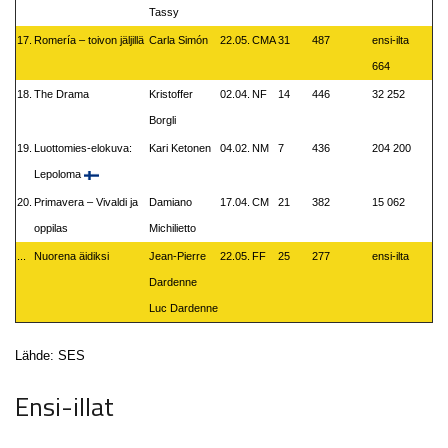
Tassy
17.
Romería – toivon jäljillä
Carla Simón
22.05.
CMA
31
487
ensi-ilta
664
18.
The Drama
Kristoffer
02.04.
NF
14
446
32 252
Borgli
19.
Luottomies-elokuva:
Kari Ketonen
04.02.
NM
7
436
204 200
Lepoloma
20.
Primavera – Vivaldi ja
Damiano
17.04.
CM
21
382
15 062
oppilas
Michilietto
...
Nuorena äidiksi
Jean-Pierre
22.05.
FF
25
277
ensi-ilta
Dardenne
Luc Dardenne
Lähde: SES
Ensi-illat