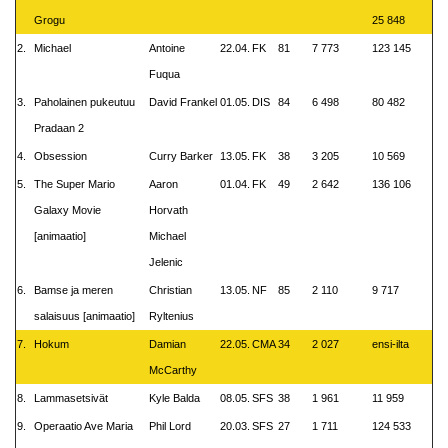
Grogu
25 848
2.
Michael
Antoine
22.04.
FK
81
7 773
123 145
Fuqua
3.
Paholainen pukeutuu
David Frankel
01.05.
DIS
84
6 498
80 482
Pradaan 2
4.
Obsession
Curry Barker
13.05.
FK
38
3 205
10 569
5.
The Super Mario
Aaron
01.04.
FK
49
2 642
136 106
Galaxy Movie
Horvath
[animaatio]
Michael
Jelenic
6.
Bamse ja meren
Christian
13.05.
NF
85
2 110
9 717
salaisuus [animaatio]
Ryltenius
7.
Hokum
Damian
22.05.
CMA
34
2 027
ensi-ilta
McCarthy
8.
Lammasetsivät
Kyle Balda
08.05.
SFS
38
1 961
11 959
9.
Operaatio Ave Maria
Phil Lord
20.03.
SFS
27
1 711
124 533