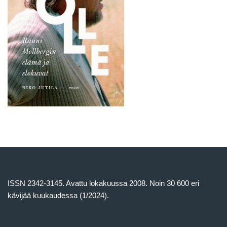
ISSN 2342-3145. Avattu lokakuussa 2008. Noin 30 600 eri
kävijää kuukaudessa (1/2024).