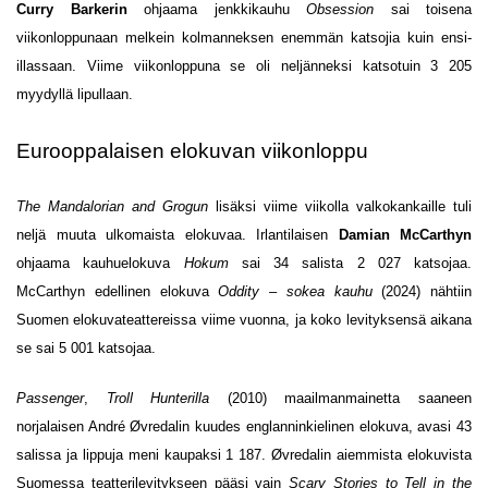
Curry Barkerin
ohjaama jenkkikauhu
Obsession
sai toisena
viikonloppunaan melkein kolmanneksen enemmän katsojia kuin ensi-
illassaan. Viime viikonloppuna se oli neljänneksi katsotuin 3 205
myydyllä lipullaan.
Eurooppalaisen elokuvan viikonloppu
The Mandalorian and Grogun
lisäksi viime viikolla valkokankaille tuli
neljä muuta ulkomaista elokuvaa. Irlantilaisen
Damian McCarthyn
ohjaama kauhuelokuva
Hokum
sai 34 salista 2 027 katsojaa.
McCarthyn edellinen elokuva
Oddity – sokea kauhu
(2024) nähtiin
Suomen elokuvateattereissa viime vuonna, ja koko levityksensä aikana
se sai 5 001 katsojaa.
Passenger
,
Troll Hunterilla
(2010) maailmanmainetta saaneen
norjalaisen André Øvredalin kuudes englanninkielinen elokuva, avasi 43
salissa ja lippuja meni kaupaksi 1 187. Øvredalin aiemmista elokuvista
Suomessa teatterilevitykseen pääsi vain
Scary Stories to Tell in the