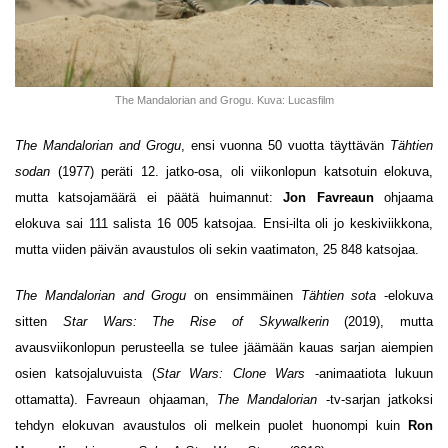
The Mandalorian and Grogu. Kuva: Lucasfilm
The Mandalorian and Grogu
, ensi vuonna 50 vuotta täyttävän
Tähtien
sodan
(1977) peräti 12. jatko-osa, oli viikonlopun katsotuin elokuva,
mutta katsojamäärä ei päätä huimannut:
Jon Favreaun
ohjaama
elokuva sai 111 salista 16 005 katsojaa. Ensi-ilta oli jo keskiviikkona,
mutta viiden päivän avaustulos oli sekin vaatimaton, 25 848 katsojaa.
The Mandalorian and Grogu
on ensimmäinen
Tähtien sota
-elokuva
sitten
Star Wars: The Rise of Skywalkerin
(2019), mutta
avausviikonlopun perusteella se tulee jäämään kauas sarjan aiempien
osien katsojaluvuista (
Star Wars: Clone Wars
-animaatiota lukuun
ottamatta). Favreaun ohjaaman,
The Mandalorian
-tv-sarjan jatkoksi
tehdyn elokuvan avaustulos oli melkein puolet huonompi kuin
Ron