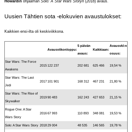
Howardin
ohjaaman
Solo: A Star Wars Storyn
(2018) avaus.
Uusien Tähtien sota -elokuvien avaustulokset:
Kaikkien ensi-ilta oli keskiviikkona.
5 päivän
Avausvkl:n
Avausviikonloppu:
Kaikkiaan:
avaus:
osuus:
Star Wars: The Force
2015
122 237
202 681
625 466
19,54 %
Awakens
Star Wars: The Last
2017
101 901
168 312
467 231
21,80 %
Jedi
Star Wars: The Rise of
2019
90 483
162 243
427 653
21,15 %
Skywalker
Rogue One: A Star
2016
67 993
110 893
348 081
19,53 %
Wars Story
Solo: A Star Wars Story
2018
29 004
48 535
146 565
19,78 %