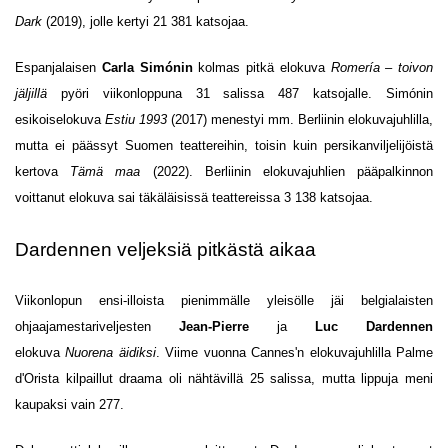
Dark
(2019), jolle kertyi 21 381 katsojaa.
Espanjalaisen
Carla Simónin
kolmas pitkä elokuva
Romería – toivon
jäljillä
pyöri viikonloppuna 31 salissa 487 katsojalle. Simónin
esikoiselokuva
Estiu 1993
(2017) menestyi mm. Berliinin elokuvajuhlilla,
mutta ei päässyt Suomen teattereihin, toisin kuin persikanviljelijöistä
kertova
Tämä maa
(2022). Berliinin elokuvajuhlien pääpalkinnon
voittanut elokuva sai täkäläisissä teattereissa 3 138 katsojaa.
Dardennen veljeksiä pitkästä aikaa
Viikonlopun ensi-illoista pienimmälle yleisölle jäi belgialaisten
ohjaajamestariveljesten
Jean-Pierre
ja
Luc
Dardennen
elokuva
Nuorena äidiksi
. Viime vuonna Cannes'n elokuvajuhlilla Palme
d'Orista kilpaillut draama oli nähtävillä 25 salissa, mutta lippuja meni
kaupaksi vain 277.