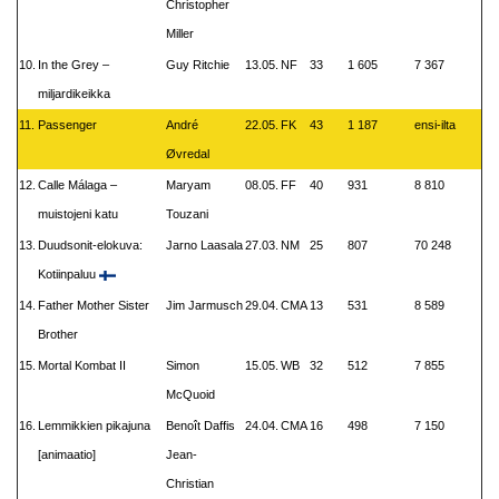
Christopher
Miller
10.
In the Grey –
Guy Ritchie
13.05.
NF
33
1 605
7 367
miljardikeikka
11.
Passenger
André
22.05.
FK
43
1 187
ensi-ilta
Øvredal
12.
Calle Málaga –
Maryam
08.05.
FF
40
931
8 810
muistojeni katu
Touzani
13.
Duudsonit-elokuva:
Jarno Laasala
27.03.
NM
25
807
70 248
Kotiinpaluu
14.
Father Mother Sister
Jim Jarmusch
29.04.
CMA
13
531
8 589
Brother
15.
Mortal Kombat II
Simon
15.05.
WB
32
512
7 855
McQuoid
16.
Lemmikkien pikajuna
Benoît Daffis
24.04.
CMA
16
498
7 150
[animaatio]
Jean-
Christian