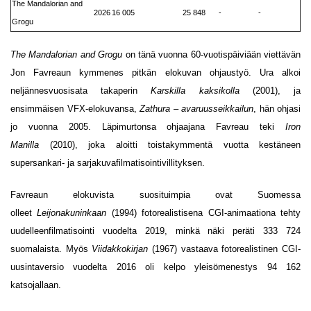
The Mandalorian and
2026
16 005
25 848
-
-
Grogu
The Mandalorian and Grogu
on tänä vuonna 60-vuotispäiviään viettävän
Jon Favreaun kymmenes pitkän elokuvan ohjaustyö. Ura alkoi
neljännesvuosisata takaperin
Karskilla kaksikolla
(2001), ja
ensimmäisen VFX-elokuvansa,
Zathura – avaruusseikkailun
, hän ohjasi
jo vuonna 2005. Läpimurtonsa ohjaajana Favreau teki
Iron
Manilla
(2010), joka aloitti toistakymmentä vuotta kestäneen
supersankari- ja sarjakuvafilmatisointivillityksen.
Favreaun elokuvista suosituimpia ovat Suomessa
olleet
Leijonakuninkaan
(1994) fotorealistisena CGI-animaationa tehty
uudelleenfilmatisointi vuodelta 2019, minkä näki peräti 333 724
suomalaista. Myös
Viidakkokirjan
(1967) vastaava fotorealistinen CGI-
uusintaversio vuodelta 2016 oli kelpo yleisömenestys 94 162
katsojallaan.