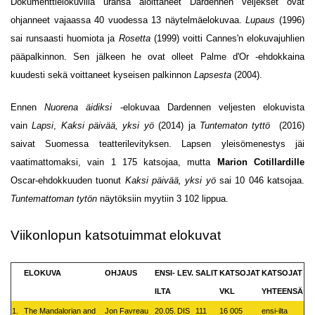
Dokumenttielokuvilla uransa aloittaneet Dardennen veljekset ovat
ohjanneet vajaassa 40 vuodessa 13 näytelmäelokuvaa.
Lupaus
(1996)
sai runsaasti huomiota ja
Rosetta
(1999) voitti Cannes'n elokuvajuhlien
pääpalkinnon. Sen jälkeen he ovat olleet Palme d'Or -ehdokkaina
kuudesti sekä voittaneet kyseisen palkinnon
Lapsesta
(2004).
Ennen
Nuorena äidiksi
-elokuvaa Dardennen veljesten elokuvista
vain
Lapsi
,
Kaksi päivää, yksi yö
(2014) ja
Tuntematon tyttö
(2016)
saivat Suomessa teatterilevityksen. Lapsen yleisömenestys jäi
vaatimattomaksi, vain 1 175 katsojaa, mutta
Marion Cotillardille
Oscar-ehdokkuuden tuonut
Kaksi päivää, yksi yö
sai 10 046 katsojaa.
Tuntemattoman tytön
näytöksiin myytiin 3 102 lippua.
Viikonlopun katsotuimmat elokuvat
ELOKUVA
OHJAUS
ENSI-
LEV.
SALIT
KATSOJAT
KATSOJAT
ILTA
VKL
YHTEENSÄ
1.
The Mandalorian and
Jon Favreau
20.05.
DIS
111
16 005
ensi-ilta