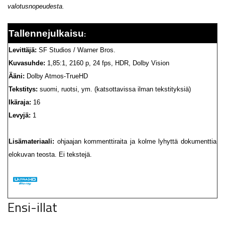
valotusnopeudesta.
Tallennejulkaisu
:
Levittäjä:
SF Studios / Warner Bros.
Kuvasuhde:
1,85:1, 2160 p, 24 fps, HDR, Dolby Vision
Ääni:
Dolby Atmos-TrueHD
Tekstitys:
suomi, ruotsi, ym. (katsottavissa ilman tekstityksiä)
Ikäraja:
16
Levyjä:
1
Lisämateriaali:
ohjaajan kommenttiraita ja kolme lyhyttä dokumenttia
elokuvan teosta. Ei tekstejä.
Ensi-illat