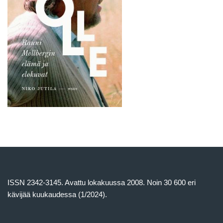
ISSN 2342-3145. Avattu lokakuussa 2008. Noin 30 600 eri
kävijää kuukaudessa (1/2024).