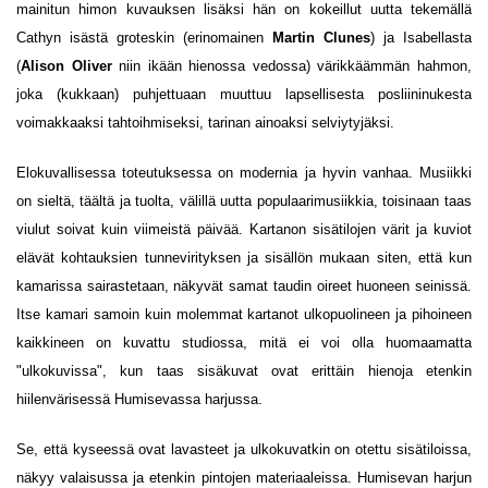
mainitun himon kuvauksen lisäksi hän on kokeillut uutta tekemällä
Cathyn isästä groteskin (erinomainen
Martin Clunes
) ja Isabellasta
(
Alison Oliver
niin ikään hienossa vedossa) värikkäämmän hahmon,
joka (kukkaan) puhjettuaan muuttuu lapsellisesta posliininukesta
voimakkaaksi tahtoihmiseksi, tarinan ainoaksi selviytyjäksi.
Elokuvallisessa toteutuksessa on modernia ja hyvin vanhaa. Musiikki
on sieltä, täältä ja tuolta, välillä uutta populaarimusiikkia, toisinaan taas
viulut soivat kuin viimeistä päivää. Kartanon sisätilojen värit ja kuviot
elävät kohtauksien tunnevirityksen ja sisällön mukaan siten, että kun
kamarissa sairastetaan, näkyvät samat taudin oireet huoneen seinissä.
Itse kamari samoin kuin molemmat kartanot ulkopuolineen ja pihoineen
kaikkineen on kuvattu studiossa, mitä ei voi olla huomaamatta
"ulkokuvissa", kun taas sisäkuvat ovat erittäin hienoja etenkin
hiilenvärisessä Humisevassa harjussa.
Se, että kyseessä ovat lavasteet ja ulkokuvatkin on otettu sisätiloissa,
näkyy valaisussa ja etenkin pintojen materiaaleissa. Humisevan harjun