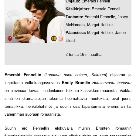
Ohjaus:
Emerald Fennell
Käsikirjoitus:
Emerald Fennell
Tuotanto:
Emerald Fennelle, Josey
McNamara, Margot Robbie
Pääosissa:
Margot Robbie, Jacob
Elordi
2 tuntia 16 minuuttia
Emerald Fennellin
(
Lupaava nuori nainen
,
Saltburn
) ohjaama ja
kirjoittama valkokangassovitus
Emily Brontën
Humisevasta harjusta
on olevinaan kovasti uudenlainen tulkinta klassikkoromaanista. Vaikka
siinä on dramatisoijan tekemiä huomattavia muutoksia, ovat juoni,
tematiikka, henkilöhahmot ja suurin osa tapahtumista enemmän tai
vähemmän suoraan romaanista.
Suurin ero Fennellin elokuvalla muihin Brontën romaanin