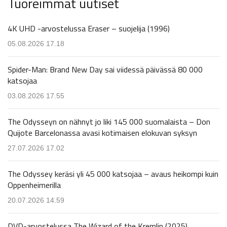
Tuoreimmat uutiset
4K UHD -arvostelussa Eraser – suojelija (1996)
05.08.2026 17.18
Spider-Man: Brand New Day sai viidessä päivässä 80 000
katsojaa
03.08.2026 17.55
The Odysseyn on nähnyt jo liki 145 000 suomalaista – Don
Quijote Barcelonassa avasi kotimaisen elokuvan syksyn
27.07.2026 17.02
The Odyssey keräsi yli 45 000 katsojaa – avaus heikompi kuin
Oppenheimerilla
20.07.2026 14.59
DVD-arvostelussa The Wizard of the Kremlin (2025)