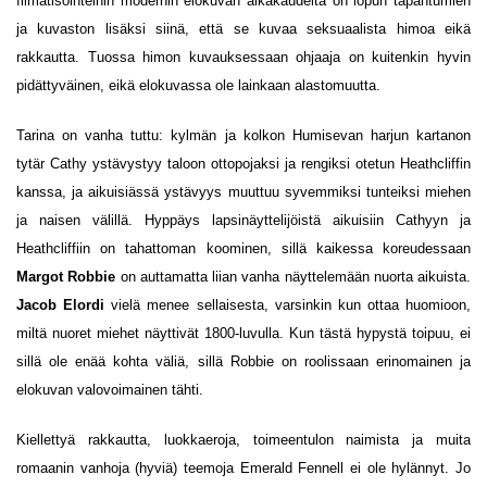
filmatisointeihin modernin elokuvan aikakaudelta on lopun tapahtumien
ja kuvaston lisäksi siinä, että se kuvaa seksuaalista himoa eikä
rakkautta. Tuossa himon kuvauksessaan ohjaaja on kuitenkin hyvin
pidättyväinen, eikä elokuvassa ole lainkaan alastomuutta.
Tarina on vanha tuttu: kylmän ja kolkon Humisevan harjun kartanon
tytär Cathy ystävystyy taloon ottopojaksi ja rengiksi otetun Heathcliffin
kanssa, ja aikuisiässä ystävyys muuttuu syvemmiksi tunteiksi miehen
ja naisen välillä. Hyppäys lapsinäyttelijöistä aikuisiin Cathyyn ja
Heathcliffiin on tahattoman koominen, sillä kaikessa koreudessaan
Margot Robbie
on auttamatta liian vanha näyttelemään nuorta aikuista.
Jacob Elordi
vielä menee sellaisesta, varsinkin kun ottaa huomioon,
miltä nuoret miehet näyttivät 1800-luvulla. Kun tästä hypystä toipuu, ei
sillä ole enää kohta väliä, sillä Robbie on roolissaan erinomainen ja
elokuvan valovoimainen tähti.
Kiellettyä rakkautta, luokkaeroja, toimeentulon naimista ja muita
romaanin vanhoja (hyviä) teemoja Emerald Fennell ei ole hylännyt. Jo