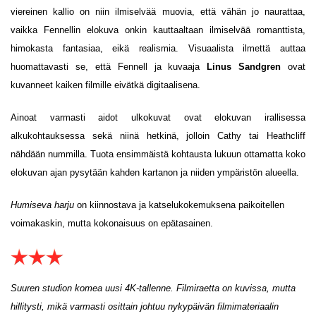
viereinen kallio on niin ilmiselvää muovia, että vähän jo naurattaa,
vaikka Fennellin elokuva onkin kauttaaltaan ilmiselvää romanttista,
himokasta fantasiaa, eikä realismia. Visuaalista ilmettä auttaa
huomattavasti se, että Fennell ja kuvaaja
Linus Sandgren
ovat
kuvanneet kaiken filmille eivätkä digitaalisena.
Ainoat varmasti aidot ulkokuvat ovat elokuvan irallisessa
alkukohtauksessa sekä niinä hetkinä, jolloin Cathy tai Heathcliff
nähdään nummilla. Tuota ensimmäistä kohtausta lukuun ottamatta koko
elokuvan ajan pysytään kahden kartanon ja niiden ympäristön alueella.
Humiseva harju
on kiinnostava ja katselukokemuksena paikoitellen
voimakaskin, mutta kokonaisuus on epätasainen.
Suuren studion komea uusi 4K-tallenne. Filmiraetta on kuvissa, mutta
hillitysti, mikä varmasti osittain johtuu nykypäivän filmimateriaalin