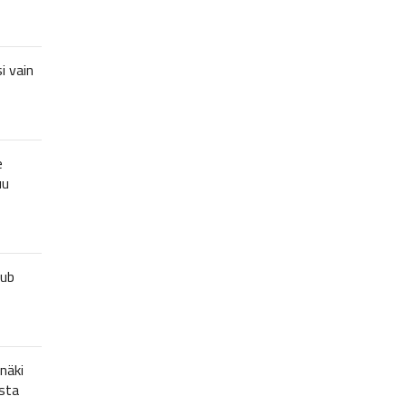
i vain
e
uu
lub
näki
sta