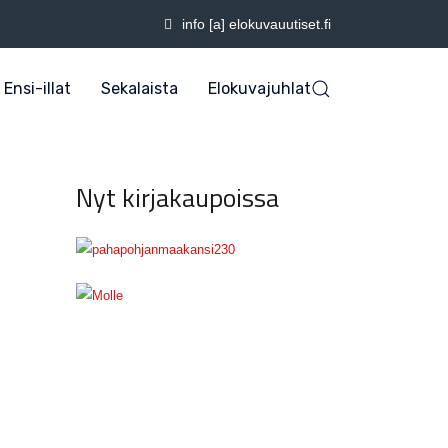
info [a] elokuvauutiset.fi
Ensi-illat
Sekalaista
Elokuvajuhlat
Nyt kirjakaupoissa