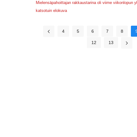
Mielensäpahoittajan rakkaustarina oli viime viikonlopun y
katsotuin elokuva
4
5
6
7
8
12
13