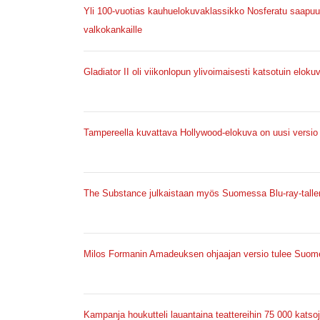
Yli 100-vuotias kauhuelokuvaklassikko Nosferatu saap
valkokankaille
Gladiator II oli viikonlopun ylivoimaisesti katsotuin eloku
Tampereella kuvattava Hollywood-elokuva on uusi versio 
The Substance julkaistaan myös Suomessa Blu-ray-talle
Milos Formanin Amadeuksen ohjaajan versio tulee Suome
Kampanja houkutteli lauantaina teattereihin 75 000 kats