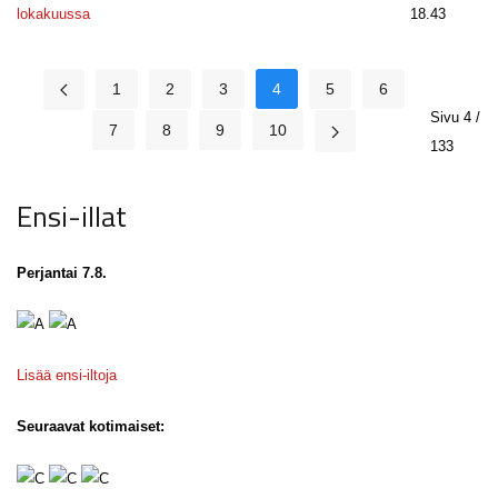
lokakuussa
18.43
1
2
3
4
5
6
Sivu 4 /
7
8
9
10
133
Ensi-illat
Perjantai 7.8.
Lisää ensi-iltoja
Seuraavat kotimaiset: