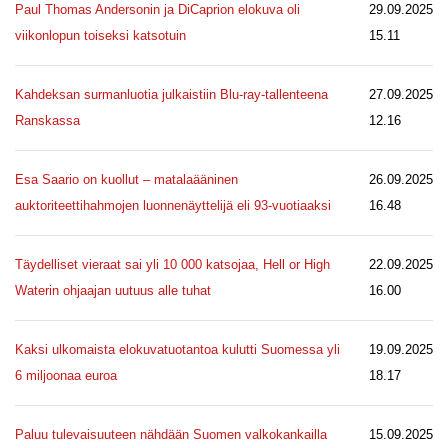
Paul Thomas Andersonin ja DiCaprion elokuva oli
29.09.2025
viikonlopun toiseksi katsotuin
15.11
Kahdeksan surmanluotia julkaistiin Blu-ray-tallenteena
27.09.2025
Ranskassa
12.16
Esa Saario on kuollut – matalaääninen
26.09.2025
auktoriteettihahmojen luonnenäyttelijä eli 93-vuotiaaksi
16.48
Täydelliset vieraat sai yli 10 000 katsojaa, Hell or High
22.09.2025
Waterin ohjaajan uutuus alle tuhat
16.00
Kaksi ulkomaista elokuvatuotantoa kulutti Suomessa yli
19.09.2025
6 miljoonaa euroa
18.17
Paluu tulevaisuuteen nähdään Suomen valkokankailla
15.09.2025