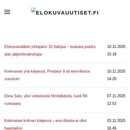
Elokuvasäätiön johtajaksi 32 hakijaa – mukana joukko
10.11.2025
alan järjestövaikuttajia
15.18
Kotimaiset yhä kärjessä, Predator 9 oli ensi-illoista
10.11.2025
suosituin
14.20
Elina Salo, yksi viimeisistä filmitähdistä, kuoli 89-
07.11.2025
vuotiaana
12.52
Kotimaiset kolmen kärjessä – ensi-illoista ei ollut
03.11.2025
haastajiksi
16.46