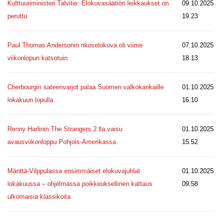
Kulttuuriministeri Talvitie: Elokuvasäätiön leikkaukset on
09.10.2025
peruttu
19.23
Paul Thomas Andersonin rikoselokuva oli viime
07.10.2025
viikonlopun katsotuin
18.13
Cherbourgin sateenvarjot palaa Suomen valkokankaille
01.10.2025
lokakuun lopulla
16.10
Renny Harlinin The Strangers 2:lla vaisu
01.10.2025
avausviikonloppu Pohjois-Amerikassa
15.52
Mänttä-Vilppulassa ensimmäiset elokuvajuhlat
01.10.2025
lokakuussa – ohjelmassa poikkeuksellinen kattaus
09.58
ulkomaisia klassikoita