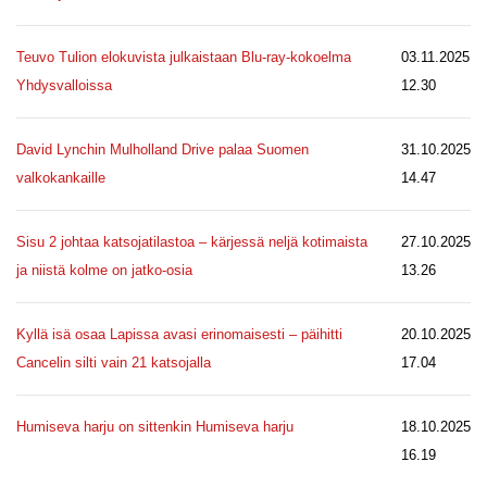
Teuvo Tulion elokuvista julkaistaan Blu-ray-kokoelma
03.11.2025
Yhdysvalloissa
12.30
David Lynchin Mulholland Drive palaa Suomen
31.10.2025
valkokankaille
14.47
Sisu 2 johtaa katsojatilastoa – kärjessä neljä kotimaista
27.10.2025
ja niistä kolme on jatko-osia
13.26
Kyllä isä osaa Lapissa avasi erinomaisesti – päihitti
20.10.2025
Cancelin silti vain 21 katsojalla
17.04
Humiseva harju on sittenkin Humiseva harju
18.10.2025
16.19