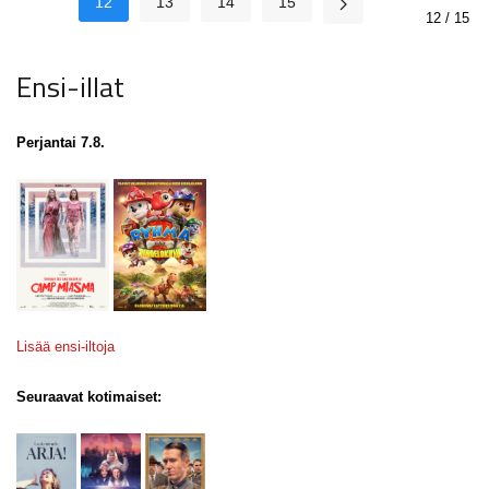
12
13
14
15
12 / 15
Ensi-illat
Perjantai 7.8.
Lisää ensi-iltoja
Seuraavat kotimaiset: