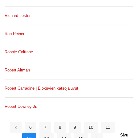
Richard Lester
Rob Reiner
Robbie Coltrane
Robert Altman
Robert Carradine | Elokuvien katsojaluvut
Robert Downey Jr.
6
7
8
9
10
11
Sivu