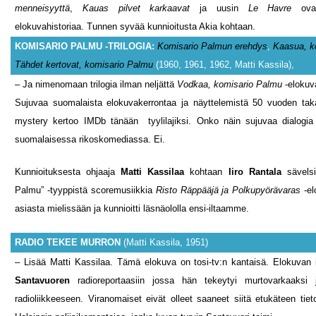
menneisyyttä
,
Kauas pilvet karkaavat
ja uusin
Le Havre
ovat
elokuvahistoriaa. Tunnen syvää kunnioitusta Akia kohtaan.
KOMISARIO PALMU -TRILOGIA:
Komisario Palmun erehdys
,
Kaasua, k
Tähdet kertovat, komisario Palmu
(1960, 1961, 1962, Matti Kassila),
– Ja nimenomaan trilogia ilman neljättä
Vodkaa, komisario Palmu
-elokuv
Sujuvaa suomalaista elokuvakerrontaa ja näyttelemistä 50 vuoden ta
mystery kertoo IMDb tänään tyylilajiksi. Onko näin sujuvaa dialogi
suomalaisessa rikoskomediassa. Ei.
Kunnioituksesta ohjaaja
Matti Kassilaa
kohtaan
Iiro Rantala
sävels
Palmu” -tyyppistä scoremusiikkia
Risto Räppääjä ja Polkupyörävaras
-el
asiasta mielissään ja kunnioitti läsnäololla ensi-iltaamme.
RADIO TEKEE MURRON
(Matti Kassila, 1951)
– Lisää Matti Kassilaa. Tämä elokuva on tosi-tv:n kantaisä. Elokuvan
Santavuoren
radioreportaasiin jossa hän tekeytyi murtovarkaaksi 
radioliikkeeseen. Viranomaiset eivät olleet saaneet siitä etukäteen tie