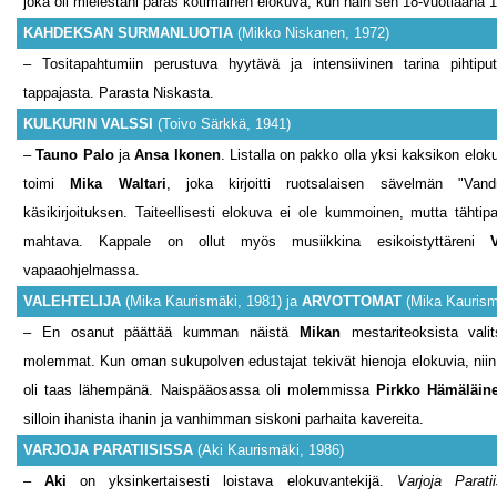
joka oli mielestäni paras kotimainen elokuva, kun näin sen 18-vuotiaana 
KAHDEKSAN SURMANLUOTIA
(Mikko Niskanen, 1972)
– Tositapahtumiin perustuva hyytävä ja intensiivinen tarina pihtiputa
tappajasta. Parasta Niskasta.
KULKURIN VALSSI
(Toivo Särkkä, 1941)
–
Tauno Palo
ja
Ansa Ikonen
. Listalla on pakko olla yksi kaksikon eloku
toimi
Mika Waltari
, joka kirjoitti ruotsalaisen sävelmän "Vandr
käsikirjoituksen. Taiteellisesti elokuva ei ole kummoinen, mutta tähtipar
mahtava. Kappale on ollut myös musiikkina esikoistyttäreni
vapaaohjelmassa.
VALEHTELIJA
(Mika Kaurismäki, 1981) ja
ARVOTTOMAT
(Mika Kaurism
– En osanut päättää kumman näistä
Mikan
mestariteoksista vali
molemmat. Kun oman sukupolven edustajat tekivät hienoja elokuvia, niin a
oli taas lähempänä. Naispääosassa oli molemmissa
Pirkko Hämäläin
silloin ihanista ihanin ja vanhimman siskoni parhaita kavereita.
VARJOJA PARATIISISSA
(Aki Kaurismäki, 1986)
–
Aki
on yksinkertaisesti loistava elokuvantekijä.
Varjoja Paratii