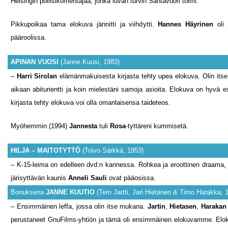
Helsingin poliisikomentajaa, jonka luvan turvin Santavuori toimi.
Pikkupoikaa tama elokuva jännitti ja viihdytti.
Hannes Häyrinen
oli
pääroolissa.
APINAN VUOSI
(Janne Kuusi, 1983)
–
Harri Sirolan
elämänmakuisesta kirjasta tehty upea elokuva. Olin itse
aikaan abiturientti ja koin mielestäni samoja asioita. Elokuva on hyvä es
kirjasta tehty elokuva voi olla omanlaisensa taideteos.
Myöhemmin (1994)
Jannesta
tuli
Rosa
-tyttäreni kummisetä.
HILJA – MAITOTYTTÖ
(Toivo Särkkä, 1953)
– K-15-leima on edelleen dvd:n kannessa. Rohkea ja eroottinen draama,
järisyttävän kaunis
Anneli Sauli
ovat pääosissa.
Bonuksena
JANNE KUUTIO
(Tero Jartti, Jari Hietanen & Timo Harakka, 
– Ensimmäinen leffa, jossa olin itse mukana.
Jartin
,
Hietasen
,
Haraka
perustaneet GnuFilms-yhtiön ja tämä oli ensimmäinen elokuvamme. Elo