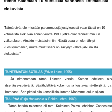
Rimbo Salomaan 10 suosikkia vanhoista kotimaisista
elokuvista
"Nämä eivät ole missään paremmuusjärjestyksessä vaan tässä on 10
kotimaista elokuvaa ennen vuotta 1990, jotka ovat tehneet minuun
vaikutuksen. Ainakin muistaisin niin. Näistä osaa en ole nähnyt
vuosikymmeniin, mutta muistissani on säilynyt vahva jälki näistä
elokuvista."
TUNTEMATON SOTILAS
(Edvin Laine, 1955)
– Ja nimenomaan tämä Laineen versio. Katson edelleen aina
itsenäisyyspäivänä. Sävähdyttävä kokemus ja loistavia näyttelijöitä. Ja
komeasti. Sen pitäisi olla kansalllislaulumme Maamme-laulun sijaan.
TULIPÄÄ
(Pirjo Honkasalo & Pekka Lehto, 1980)
– Tämä herkkä taideteos oli mm. Kultainen Palmu -ehdokas Cannesissa