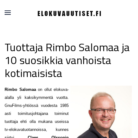
Tuottaja Rimbo Salomaa ja
10 suosikkia vanhoista
kotimaisista
Rimbo Salomaa
on ollut elokuva-
alalla yli kaksikymmentä vuotta.
GnuFilms-yhtiössä vuodesta 1985
asti toimitusjohtajana toiminut
tuottaja ehti olla mukana useissa
tv-elokuvatuotannoissa, kunnes
siirtyi
Claes Olssonin