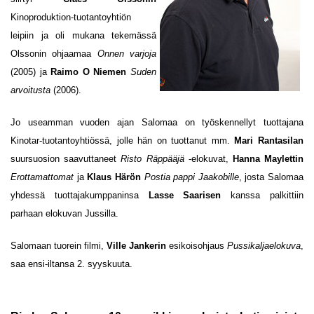
Kinoproduktion-tuotantoyhtiön
leipiin ja oli mukana tekemässä
Olssonin ohjaamaa
Onnen varjoja
(2005) ja
Raimo O Niemen
Suden
arvoitusta
(2006).
Jo useamman vuoden ajan Salomaa on työskennellyt tuottajana
Kinotar-tuotantoyhtiössä, jolle hän on tuottanut mm.
Mari Rantasilan
suursuosion saavuttaneet
Risto Räppääjä
-elokuvat,
Hanna Maylettin
Erottamattomat
ja
Klaus Härön
Postia pappi Jaakobille
, josta Salomaa
yhdessä tuottajakumppaninsa
Lasse Saarisen
kanssa palkittiin
parhaan elokuvan Jussilla.
Salomaan tuorein filmi,
Ville Jankerin
esikoisohjaus
Pussikaljaelokuva
,
saa ensi-iltansa 2. syyskuuta.