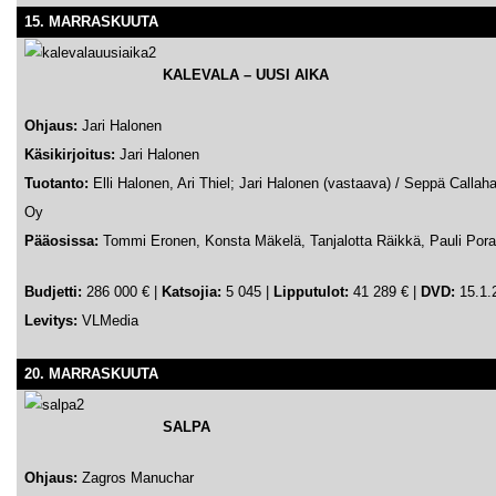
15. MARRASKUUTA
KALEVALA – UUSI AIKA
Ohjaus:
Jari Halonen
Käsikirjoitus:
Jari Halonen
Tuotanto:
Elli Halonen, Ari Thiel; Jari Halonen (vastaava) / Seppä Callah
Oy
Pääosissa:
Tommi Eronen, Konsta Mäkelä, Tanjalotta Räikkä, Pauli Poran
Budjetti:
286 000 € |
Katsojia:
5 045 |
Lipputulot:
41 289 € |
DVD:
15.1.2
Levitys:
VLMedia
20. MARRASKUUTA
SALPA
Ohjaus:
Zagros Manuchar