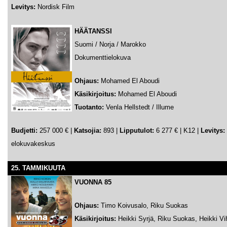
Levitys:
Nordisk Film
HÄÄTANSSI
Suomi / Norja / Marokko
Dokumenttielokuva
Ohjaus:
Mohamed El Aboudi
Käsikirjoitus:
Mohamed El Aboudi
Tuotanto:
Venla Hellstedt / Illume
Budjetti:
257 000 €
|
Katsojia:
893 |
Lipputulot:
6 277 € | K12 |
Levitys:
elokuvakeskus
25. TAMMIKUUTA
VUONNA 85
Ohjaus:
Timo Koivusalo, Riku Suokas
Käsikirjoitus:
Heikki Syrjä, Riku Suokas, Heikki Vi