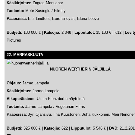
Käsikirjoitus:
Zagros Manuchar
Tuotanto:
Mete Sasioglu / Filmfly
Pääosissa:
Elis Lindfors, Eero Enqvist, Elena Leeve
Budjetti:
180 000 € |
Katsojia:
2 048 |
Lipputulot:
15 183 € | K12 |
Levit
Pictures
22. MARRASKUUTA
NUOREN WERTHERIN JÄLJILLÄ
Ohjaus:
Jarmo Lampela
Käsikirjoitus:
Jarmo Lampela
Alkuperäisteos:
Ulrich Plenzdorfin näytelmä
Tuotanto:
Jarmo Lampela / Vegetarian Films
Pääosissa:
Jyri Ojansivu, Iina Kuustonen, Juha Kukkonen, Meri Nenone
Budjetti:
325 000 € |
Katsojia:
622 |
Lipputulot:
5 546 € |
DVD:
21.2.201