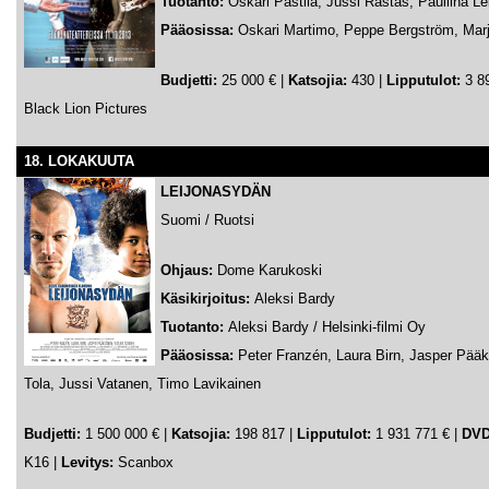
Tuotanto:
Oskari Pastila, Jussi Rastas, Pauliina L
Pääosissa:
Oskari Martimo, Peppe Bergström, Marj
Budjetti:
25 000 € |
Katsojia:
430 |
Lipputulot:
3 89
Black Lion Pictures
18. LOKAKUUTA
LEIJONASYDÄN
Suomi / Ruotsi
Ohjaus:
Dome Karukoski
Käsikirjoitus:
Aleksi Bardy
Tuotanto:
Aleksi Bardy / Helsinki-filmi Oy
Pääosissa:
Peter Franzén, Laura Birn, Jasper Pää
Tola, Jussi Vatanen, Timo Lavikainen
Budjetti:
1 500 000 € |
Katsojia:
198 817 |
Lipputulot:
1 931 771 € |
DVD
K16 |
Levitys:
Scanbox