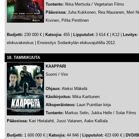
Tuotanto:
Ilkka Mertsola / Vegetarian Films
Pääosissa:
Juha Kukkonen, Rea Mauranen, Meri N
Kivinen, Pihla Penttinen
Budjetti:
230 000 €
|
Katsojia:
455 |
Lipputulot:
3 614 € | K12 |
Levitys:
elokuvakeskus |
Ensiesitys Sodankylän elokuvajuhlilla 2012.
18. TAMMIKUUTA
KAAPPARI
Suomi / Viro
Ohjaus:
Aleksi Mäkelä
Käsikirjoitus:
Mika Karttunen
Alkuperäisteos:
Lauri Puintilan kirja
Tuotanto:
Markus Selin, Jukka Helle / Solar Films
Pääosissa:
Kari Hietalahti, Jussi Vatanen, Aake Kalliala
Budjetti:
1 600 000 €
|
Katsojia:
44 846 |
Lipputulot:
423 690 € |
DVD/B