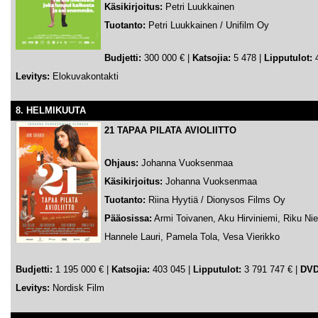
Käsikirjoitus:
Petri Luukkainen
Tuotanto:
Petri Luukkainen / Unifilm Oy
Budjetti:
300 000 € |
Katsojia:
5 478 |
Lipputulot:
4
Levitys:
Elokuvakontakti
8. HELMIKUUTA
21 TAPAA PILATA AVIOLIITTO
Ohjaus:
Johanna Vuoksenmaa
Käsikirjoitus:
Johanna Vuoksenmaa
Tuotanto:
Riina Hyytiä / Dionysos Films Oy
Pääosissa:
Armi Toivanen, Aku Hirviniemi, Riku Nie
Hannele Lauri, Pamela Tola, Vesa Vierikko
Budjetti:
1 195 000 € |
Katsojia:
403 045 |
Lipputulot:
3 791 747 € |
DVD
Levitys:
Nordisk Film