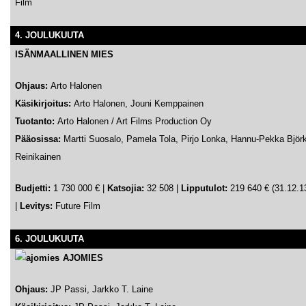
Film
4. JOULUKUUTA
ISÄNMAALLINEN MIES
Ohjaus:
Arto Halonen
Käsikirjoitus:
Arto Halonen, Jouni Kemppainen
Tuotanto:
Arto Halonen / Art Films Production Oy
Pääosissa:
Martti Suosalo, Pamela Tola, Pirjo Lonka, Hannu-Pekka Bjö
Reinikainen
Budjetti:
1 730 000 €
|
Katsojia:
32 508 |
Lipputulot:
219 640 € (31.12.1
|
Levitys:
Future Film
6. JOULUKUUTA
AJOMIES
Ohjaus:
JP Passi, Jarkko T. Laine