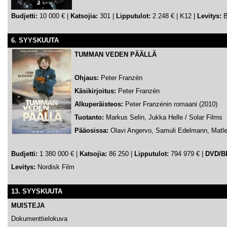
Budjetti:
10 000 € |
Katsojia:
301 |
Lipputulot:
2 248 € | K12 |
Levitys:
B
6. SYYSKUUTA
TUMMAN VEDEN PÄÄLLÄ
Ohjaus:
Peter Franzén
Käsikirjoitus:
Peter Franzén
Alkuperäisteos:
Peter Franzénin romaani (2010)
Tuotanto:
Markus Selin, Jukka Helle / Solar Films
Pääosissa:
Olavi Angervo, Samuli Edelmann, Matl
Budjetti:
1 380 000 € |
Katsojia:
86 250 |
Lipputulot:
794 979 € |
DVD/B
Levitys:
Nordisk Film
13. SYYSKUUTA
MUISTEJA
Dokumenttielokuva