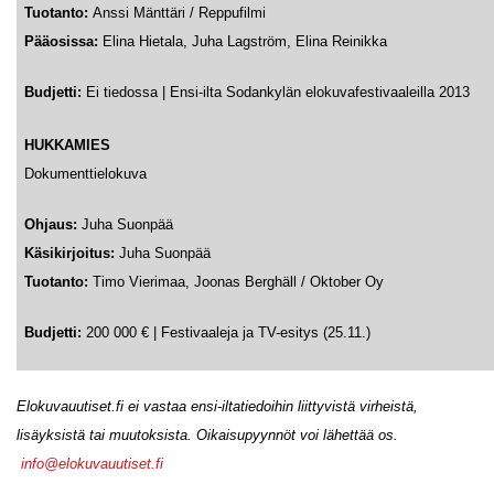
Tuotanto:
Anssi Mänttäri / Reppufilmi
Pääosissa:
Elina Hietala, Juha Lagström, Elina Reinikka
Budjetti:
Ei tiedossa | Ensi-ilta Sodankylän elokuvafestivaaleilla 2013
HUKKAMIES
Dokumenttielokuva
Ohjaus:
Juha Suonpää
Käsikirjoitus:
Juha Suonpää
Tuotanto:
Timo Vierimaa, Joonas Berghäll / Oktober Oy
Budjetti:
200 000 €
|
Festivaaleja ja TV-esitys (25.11.)
Elokuvauutiset.fi ei vastaa ensi-iltatiedoihin liittyvistä virheistä,
lisäyksistä tai muutoksista. Oikaisupyynnöt voi lähettää os.
info@elokuvauutiset.fi