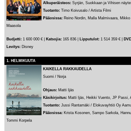
Alkuperäisteos:
Syrjän, Suokkaan ja Vihisen näyt
Tuotanto:
Timo Koivusalo / Artista Filmi
Pääosissa:
Reino Nordin, Malla Malmivaara, Mikko 
Maasola
Budjetti:
1 600 000 € |
Katsojia:
165 836 |
Lipputulot:
1 514 359 € |
DVD
Levitys:
Disney
1. HELMIKUUTA
KAIKELLA RAKKAUDELLA
Suomi / Norja
Ohjaus:
Matti Ijäs
Käsikirjoitus:
Matti Ijäs, Heikki Vuento, JP Passi, 
Tuotanto:
Jussi Rantamäki / Elokuvayhtiö Oy Aam
Pääosissa:
Krista Kosonen, Sampo Sarkola, Hann
Tommi Korpela