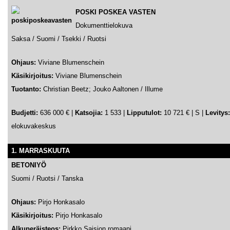
POSKI POSKEA VASTEN
Dokumenttielokuva
Saksa / Suomi / Tsekki / Ruotsi
Ohjaus:
Viviane Blumenschein
Käsikirjoitus:
Viviane Blumenschein
Tuotanto:
Christian Beetz; Jouko Aaltonen / Illume
Budjetti:
636 000 € |
Katsojia:
1 533 |
Lipputulot:
10 721 € | S |
Levitys
elokuvakeskus
1. MARRASKUUTA
BETONIYÖ
Suomi / Ruotsi / Tanska
Ohjaus:
Pirjo Honkasalo
Käsikirjoitus:
Pirjo Honkasalo
Alkuperäisteos:
Pirkko Saision romaani