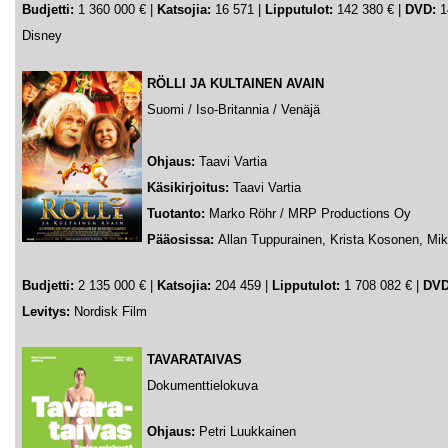
Budjetti:
1 360 000 € |
Katsojia:
16 571 |
Lipputulot:
142 380 € |
DVD:
14
Disney
RÖLLI JA KULTAINEN AVAIN
Suomi / Iso-Britannia / Venäjä
Ohjaus:
Taavi Vartia
Käsikirjoitus:
Taavi Vartia
Tuotanto:
Marko Röhr / MRP Productions Oy
Pääosissa:
Allan Tuppurainen, Krista Kosonen, Mi
Budjetti:
2 135 000 €
|
Katsojia:
204 459 |
Lipputulot:
1 708 082 € |
DVD
Levitys:
Nordisk Film
TAVARATAIVAS
Dokumenttielokuva
Ohjaus:
Petri Luukkainen