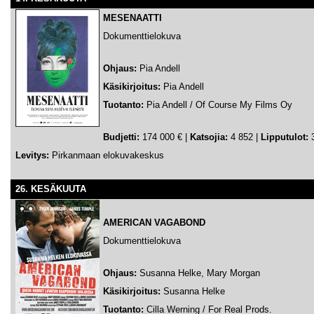
MESENAATTI
Dokumenttielokuva
Ohjaus:
Pia Andell
Käsikirjoitus:
Pia Andell
Tuotanto:
Pia Andell / Of Course My Films Oy
Budjetti:
174 000 € |
Katsojia:
4 852 |
Lipputulot:
3
Levitys:
Pirkanmaan elokuvakeskus
26. KESÄKUUTA
AMERICAN VAGABOND
Dokumenttielokuva
Ohjaus:
Susanna Helke, Mary Morgan
Käsikirjoitus:
Susanna Helke
Tuotanto:
Cilla Werning / For Real Prods.