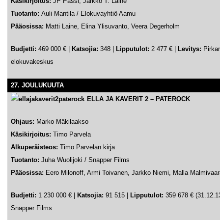
Käsikirjoitus:
JP Passi, Jarkko T. Laine
Tuotanto:
Auli Mantila / Elokuvayhtiö Aamu
Pääosissa:
Matti Laine, Elina Ylisuvanto, Veera Degerholm
Budjetti:
469 000 €
|
Katsojia:
348 |
Lipputulot:
2 477 € |
Levitys:
Pirk
elokuvakeskus
27. JOULUKUUTA
ELLA JA KAVERIT 2
–
PATEROCK
Ohjaus:
Marko Mäkilaakso
Käsikirjoitus:
Timo Parvela
Alkuperäisteos:
Timo Parvelan kirja
Tuotanto:
Juha Wuolijoki / Snapper Films
Pääosissa:
Eero Milonoff, Armi Toivanen, Jarkko Niemi, Malla Malmivaar
Budjetti:
1 230 000 €
|
Katsojia:
91 515 |
Lipputulot:
359 678 € (31.12.1
Snapper Films