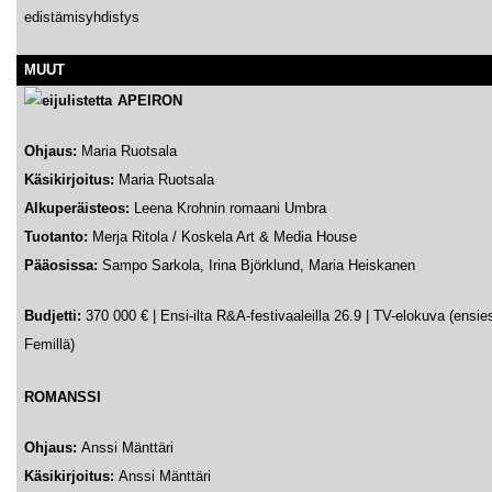
edistämisyhdistys
MUUT
APEIRON
Ohjaus:
Maria Ruotsala
Käsikirjoitus:
Maria Ruotsala
Alkuperäisteos:
Leena Krohnin romaani Umbra
Tuotanto:
Merja Ritola / Koskela Art & Media House
Pääosissa:
Sampo Sarkola, Irina Björklund, Maria Heiskanen
Budjetti:
370 000 € | Ensi-ilta R&A-festivaaleilla 26.9
|
TV-elokuva (ensies
Femillä)
ROMANSSI
Ohjaus:
Anssi Mänttäri
Käsikirjoitus:
Anssi Mänttäri