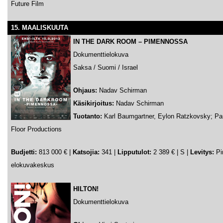
Future Film
15. MAALISKUUTA
IN THE DARK ROOM – PIMENNOSSA
Dokumenttielokuva
Saksa / Suomi / Israel
Ohjaus:
Nadav Schirman
Käsikirjoitus:
Nadav Schirman
Tuotanto:
Karl Baumgartner, Eylon Ratzkovsky; Paul
Floor Productions
Budjetti:
813 000 € |
Katsojia:
341 |
Lipputulot:
2 389 € | S |
Levitys:
Pi
elokuvakeskus
HILTON!
Dokumenttielokuva