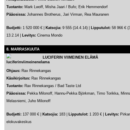
Tuotanto:
Mark Lwoff, Misha Jaari / Bufo; Erik Hemmendorf
Pääosissa:
Johannes Brotherus, Jari Virman, Rea Mauranen
Budjetti:
1 520 000 € |
Katsojia:
9 555 (14.4.14) |
Lipputulot:
58 966 € (3
13.2.14 |
Levitys:
Cinema Mondo
8. MARRASKUUTA
LUCIFERIN VIIMEINEN ELÄMÄ
Ohjaus:
Rax Rinnekangas
Käsikirjoitus:
Rax Rinnekangas
Tuotanto:
Rax Rinnekangas / Bad Taste Ltd
Pääosissa:
Pekka Milonoff, Hannu-Pekka Björkman, Timo Torikka, Minn
Melasniemi, Juho Milonoff
Budjetti:
137 000 € |
Katsojia:
183 |
Lipputulot:
1 203 € |
Levitys:
Pirk
elokuvakeskus