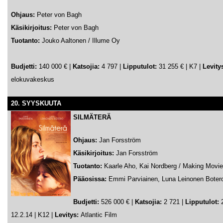
Ohjaus:
Peter von Bagh
Käsikirjoitus:
Peter von Bagh
Tuotanto:
Jouko Aaltonen / Illume Oy
Budjetti:
140 000 € |
Katsojia:
4 797 |
Lipputulot:
31 255 € | K7 |
Levity
elokuvakeskus
20. SYYSKUUTA
SILMÄTERÄ
Ohjaus:
Jan Forsström
Käsikirjoitus:
Jan Forsström
Tuotanto:
Kaarle Aho, Kai Nordberg / Making Movi
Pääosissa:
Emmi Parviainen, Luna Leinonen Boter
Budjetti:
526 000 € |
Katsojia:
2 721 |
Lipputulot:
2
12.2.14 | K12 |
Levitys:
Atlantic Film