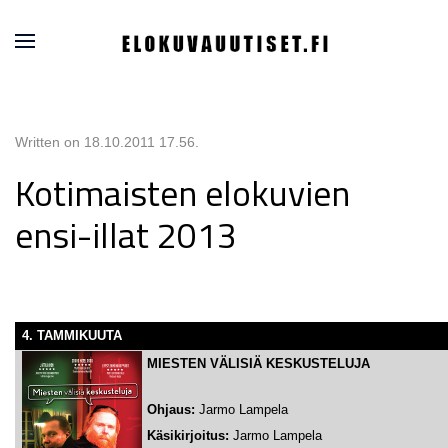
Written on
18.10.2011 17.56
.
Kotimaisten elokuvien
ensi-illat 2013
4. TAMMIKUUTA
MIESTEN VÄLISIÄ KESKUSTELUJA
Ohjaus:
Jarmo Lampela
Käsikirjoitus:
Jarmo Lampela