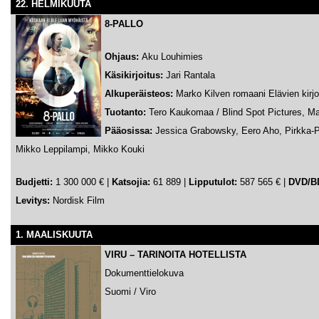
22. HELMIKUUTA
8-PALLO
Ohjaus:
Aku Louhimies
Käsikirjoitus:
Jari Rantala
Alkuperäisteos:
Marko Kilven romaani Elävien kirjo
Tuotanto:
Tero Kaukomaa / Blind Spot Pictures, Mar
Pääosissa:
Jessica Grabowsky, Eero Aho, Pirkka-P
Mikko Leppilampi, Mikko Kouki
Budjetti:
1 300 000 €
|
Katsojia:
61 889 |
Lipputulot:
587 565 € |
DVD/B
Levitys:
Nordisk Film
1. MAALISKUUTA
VIRU
– TARINOITA HOTELLISTA
Dokumenttielokuva
Suomi / Viro