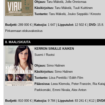
Ohjaus:
Taru Mäkelä, Jolle Onnismaa
Käsikirjoitus:
Taru Mäkelä, Tuuli Kuittinen
Tuotanto:
Taru Mäkelä, Jouko Seppälä / Kinosto
Budjetti:
289 000 €
|
Katsojia:
1 647 |
Lipputulot:
12 502 € |
DVD:
15.8. 
Pirkanmaan elokuvakeskus
8. MAALISKUUTA
KERRON SINULLE KAIKEN
Suomi / Ruotsi
Ohjaus:
Simo Halinen
Käsikirjoitus:
Simo Halinen
Tuotanto:
Liisa Penttilä / Edith Film
Pääosissa:
Leea Klemola, Peter Franzén, Ria Kataj
Parkkomäki, Emmi Nivala, Alex Anton
Budjetti:
810 000 € |
Katsojia:
9 784 |
Lipputulot:
83 241 € | K12 |
DVD/