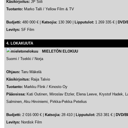
Käsikirjoitus:
JP Siili
Tuotanto:
Marko Talli / Yellow Film & TV
Budjetti:
480 000 € |
Katsojia:
130 390 |
Lipputulot:
1 269 335 € |
DVD/
Levitys:
SF Film
4. LOKAKUUTA
MIELETÖN ELOKUU
Suomi / Tsekki / Norja
Ohjaus:
Taru Mäkelä
Käsikirjoitus:
Raija Talvio
Tuotanto:
Markku Flin
k / Kinosto Oy
Pääosissa:
Kati Outinen,
Miroslav Etzler, Elena Leeve, Krystof Hadek, L
Salminen, Aku Hirviniemi, Pirkka-Pekka Petelius
Budjetti:
2 016 000 €
|
Katsojia:
28 410 |
Lipputulot:
253 381 € |
DVD/B
Levitys:
Nordisk Film