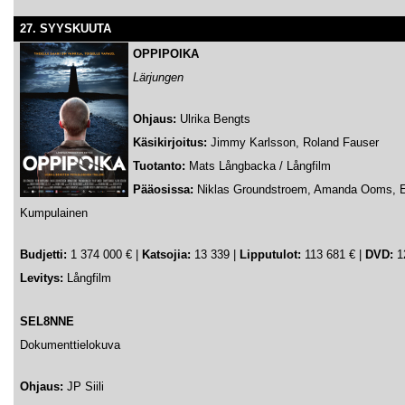
27. SYYSKUUTA
OPPIPOIKA
Lärjungen
Ohjaus:
Ulrika Bengts
Käsikirjoitus:
Jimmy Karlsson, Roland Fauser
Tuotanto:
Mats Långbacka / Långfilm
Pääosissa:
Niklas Groundstroem, Amanda Ooms, Er
Kumpulainen
Budjetti:
1 374 000 € |
Katsojia:
13 339 |
Lipputulot:
113 681 € |
DVD:
12
Levitys:
Långfilm
SEL8NNE
Dokumenttielokuva
Ohjaus:
JP Siili