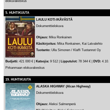
elokuvakeskus
5. HUHTIKUUTA
LAULU KOTI-IKÄVÄSTÄ
Dokumenttielokuva
Ohjaus:
Mika Ronkainen
Käsikirjoitus:
Mika Ronkainen, Kai Latvalehto
Tuotanto:
Ulla Simonen / Klaffi Tuotannot Oy
Budjetti:
421 000 € |
Katsojia:
9 512 |
Lipputulot:
78 344 € |
DVD:
4.10. 
Pirkanmaan elokuvakeskus
19. HUHTIKUUTA
ALASKA HIGHWAY (Alcan Highway)
Dokumenttielokuva
Ohjaus:
Aleksi Salmenperä