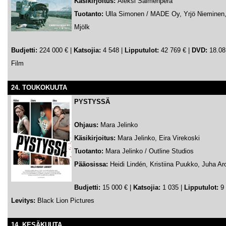
Käsikirjoitus:
Aleksi Salmenperä
Tuotanto:
Ulla Simonen / MADE Oy, Yrjö Nieminen, 
Mjölk
Budjetti:
224 000 € |
Katsojia:
4 548 |
Lipputulot:
42 769 € |
DVD:
18.08.
Film
24. TOUKOKUUTA
PYSTYSSÄ
Ohjaus:
Mara Jelinko
Käsikirjoitus:
Mara Jelinko, Eira Virekoski
Tuotanto:
Mara Jelinko / Outline Studios
Pääosissa:
Heidi Lindén, Kristiina Puukko, Juha Ar
Budjetti:
15 000 € |
Katsojia:
1 035 |
Lipputulot:
9 
Levitys:
Black Lion Pictures
14. KESÄKUUTA