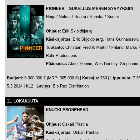
PIONEER
–
SUKELLUS MEREN SYVYYKSIIN
Norja / Saksa / Ruotsi / Ranska / Suomi
Ohjaus:
Erik Skjoldbjærg
Käsikirjoitus:
Erik Skjoldbjærg, Hans Gunnarsson, 
Tuotanto:
Christian Fredrik Martin / Friland, Marko
Röhr Productions
Pääosissa:
Aksel Hennie, Wes Bentley, Stephanie
Budjetti:
6 000 000 € (MRP: 365 000 €) |
Katsojia:
759 |
Lipputulot:
7 35
5.3.2014 | K12 |
Levitys:
Bio Rex Distribution
11. LOKAKUUTA
KNUCKLEBONEHEAD
Ohjaus:
Oskari Pastila
Käsikirjoitus:
Oskari Pastila