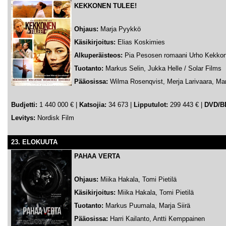
KEKKONEN TULEE!
Ohjaus:
Marja Pyykkö
Käsikirjoitus:
Elias Koskimies
Alkuperäisteos:
Pia Pesosen romaani Urho Kekko
Tuotanto:
Markus Selin, Jukka Helle / Solar Films
Pääosissa:
Wilma Rosenqvist, Merja Larivaara, Mar
Budjetti:
1 440 000 € |
Katsojia:
34 673 |
Lipputulot:
299 443 € |
DVD/B
Levitys:
Nordisk Film
23. ELOKUUTA
PAHAA VERTA
Ohjaus:
Miika Hakala, Tomi Pietilä
Käsikirjoitus:
Miika Hakala, Tomi Pietilä
Tuotanto:
Markus Puumala, Marja Siirä
Pääosissa:
Harri Kailanto, Antti Kemppainen