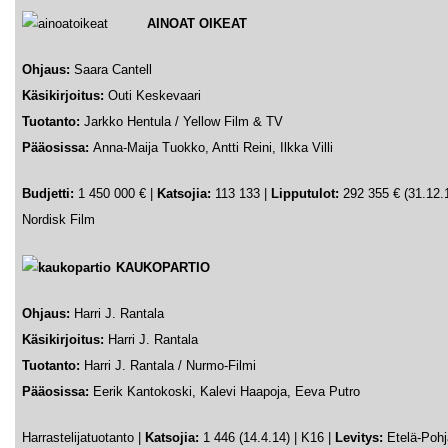
AINOAT OIKEAT
Ohjaus:
Saara Cantell
Käsikirjoitus:
Outi Keskevaari
Tuotanto:
Jarkko Hentula / Yellow Film & TV
Pääosissa:
Anna-Maija Tuokko, Antti Reini, Ilkka Villi
Budjetti:
1 450 000 €
|
Katsojia:
113 133 |
Lipputulot:
292 355 € (31.12.1
Nordisk Film
KAUKOPARTIO
Ohjaus:
Harri J. Rantala
Käsikirjoitus:
Harri J. Rantala
Tuotanto:
Harri J. Rantala / Nurmo-Filmi
Pääosissa:
Eerik Kantokoski, Kalevi Haapoja, Eeva Putro
Harrastelijatuotanto |
Katsojia:
1 446 (14.4.14) | K16 |
Levitys:
Etelä-Pohj