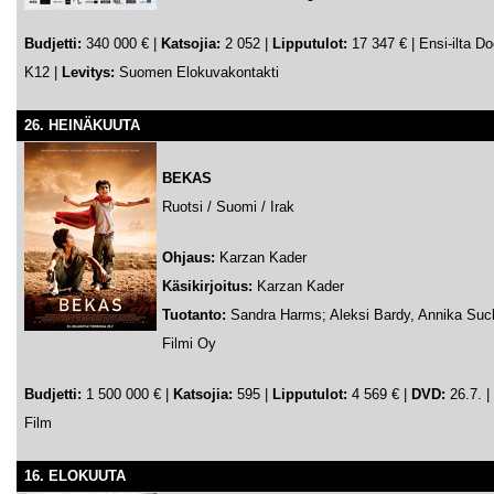
Budjetti:
340 000 € |
Katsojia:
2 052 |
Lipputulot:
17 347 € | Ensi-ilta Do
K12 |
Levitys:
Suomen Elokuvakontakti
26. HEINÄKUUTA
BEKAS
Ruotsi / Suomi / Irak
Ohjaus:
Karzan Kader
Käsikirjoitus:
Karzan Kader
Tuotanto:
Sandra Harms; Aleksi Bardy, Annika Sucks
Filmi Oy
Budjetti:
1 500 000 € |
Katsojia:
595 |
Lipputulot:
4 569 € |
DVD:
26.7. |
Film
16. ELOKUUTA