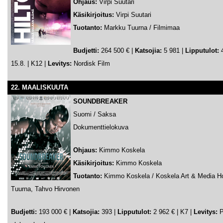
Ohjaus:
Virpi Suutari
Käsikirjoitus:
Virpi Suutari
Tuotanto:
Markku Tuurna / Filmimaa
Budjetti:
264 500 € |
Katsojia:
5 981 |
Lipputulot:
4
15.8. | K12 |
Levitys:
Nordisk Film
22. MAALISKUUTA
SOUNDBREAKER
Suomi / Saksa
Dokumenttielokuva
Ohjaus:
Kimmo Koskela
Käsikirjoitus:
Kimmo Koskela
Tuotanto:
Kimmo Koskela / Koskela Art & Media H
Tuurna, Tahvo Hirvonen
Budjetti:
193 000 € |
Katsojia:
393 |
Lipputulot:
2 962 € | K7 |
Levitys:
P