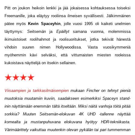
Pitt on joukon heikoin lenkki ja jää jokaisessa kohtauksessa toiseksi
Freemanille, joka eläytyy rooliinsa ilmeisen syvällisesti. Jälkimmäinen
pätee myös
Kevin Spaceyhin
, jolle vuosi 1995 oli kaiketi unelmien
täyttymys:
Seitsemän
ja
Epäillyt
samana vuonna, molemmissa
ikimuistoiset roolihahmot ja roolisuoritukset, jotka tekivät hänestä
vihdoin suuren nimen Hollywoodissa. Vasta vuosikymmeniä
myöhemmin kävi selväksi, että vittumaisten miesten rooleissa
kukoistava näyttelijä on itsekin sellainen.
Viisaampien ja tarkkasilmäisempien
mukaan Fincher on tehnyt pieniä
muutoksia muutamiin kuviin, saadakseen esimerkiksi Spaceyn stand-
inin näyttämään enemmän tältä itseltään. Miksi näitä vanhoja töitä pitää
sorkkia? Muuten Seitsemän-elokuvan 4K UHD -tallenne näyttää
komealta ja mustanpuhuvana elokuvana hyötyy HDR-tekniikasta.
Värimäärittely vaikuttaa muutenkin olevan pykälän tai pari tummemman