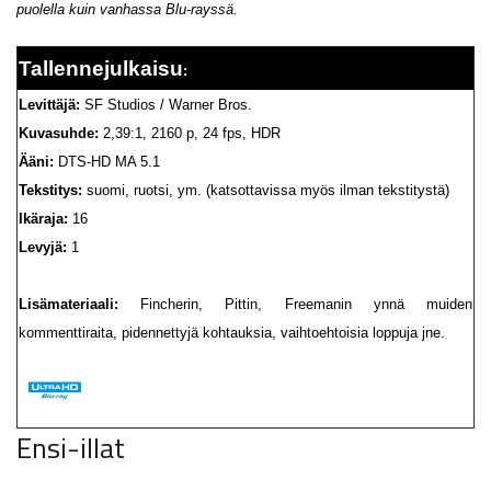
puolella kuin vanhassa Blu-rayssä.
Tallennejulkaisu
:
Levittäjä:
SF Studios / Warner Bros.
Kuvasuhde:
2,39:1, 2160 p, 24 fps, HDR
Ääni:
DTS-HD MA 5.1
Tekstitys:
suomi, ruotsi, ym. (katsottavissa myös ilman tekstitystä)
Ikäraja:
16
Levyjä:
1
Lisämateriaali:
Fincherin, Pittin, Freemanin ynnä muiden
kommenttiraita, pidennettyjä kohtauksia, vaihtoehtoisia loppuja jne.
Ensi-illat