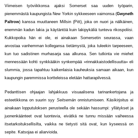
Viimeisen työviikkonsa ajaksi Somerset saa uuden työparin,
pienemmästä kaupungista New Yorkin sykkeeseen vaimonsa (
Gwyneth
Paltrow
) kanssa muuttaneen Millsin (Pitt), joka on nuori ja nälkäinen,
enemmän kadun lakia ja käytäntöä kuin lakipykäliä tunteva rikospoliisi.
Kukkopoika hän ei ole, ei ainakaan Somersetin seurassa, vaan
arvostaa vanhemman kollegansa tietämystä, joka tuleekin tarpeeseen,
kun tuo sadistinen murhasarja saa alkunsa. Sen tutkinta vie miehet
mennessään kohti synkkääkin synkempää »rinnakkaistodellisuutta» eli
slummia, jossa tapahtuu kaikenlaisia kauheuksia samaan aikaan, kun
kaupungin paremmissa kortteleissa eletään hattarapilvessä.
Pedanttisen ohjaajan lahjakkuus visuaalisena tarinankertojana ja
esteetikkona on suurin syy
Seitsemän
onnistumiseen. Käsikirjoitus ei
ainakaan lopputuloksen perusteella ole sekään hassumpi: yllätykset ja
juonenkäänteet ovat luontevia, eivätkä ne tunnu missään vaiheessa
itsetarkoituksellisilta, vaikka ne tietysti sitä ovat, kun kyseessä on
sepite. Katsojaa ei aliarvioida.