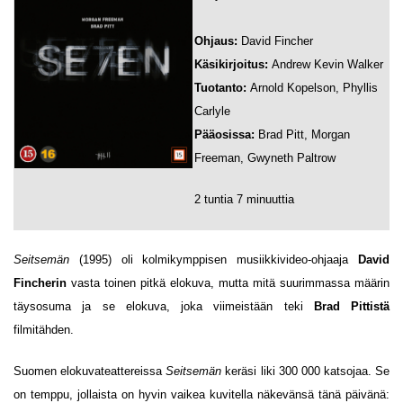
Ohjaus:
David Fincher
Käsikirjoitus:
Andrew Kevin Walker
Tuotanto:
Arnold Kopelson, Phyllis
Carlyle
Pääosissa:
Brad Pitt, Morgan
Freeman, Gwyneth Paltrow
2 tuntia 7 minuuttia
Seitsemän
(1995) oli kolmikymppisen musiikkivideo-ohjaaja
David
Fincherin
vasta toinen pitkä elokuva, mutta mitä suurimmassa määrin
täysosuma ja se elokuva, joka viimeistään teki
Brad Pittistä
filmitähden.
Suomen elokuvateattereissa
Seitsemän
keräsi liki 300 000 katsojaa. Se
on temppu, jollaista on hyvin vaikea kuvitella näkevänsä tänä päivänä: