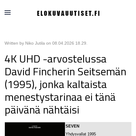
Written by Niko Jutila on
08.04.2026 18.29
.
4K UHD -arvostelussa
David Fincherin Seitsemän
(1995), jonka kaltaista
menestystarinaa ei tänä
päivänä nähtäisi
SEVEN
Yhdysvallat 1995