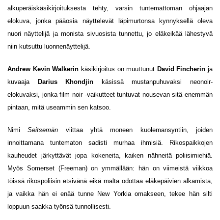
alkuperäiskäsikirjoituksesta tehty, varsin tuntemattoman ohjaajan
elokuva, jonka pääosia näyttelevät läpimurtonsa kynnyksellä oleva
nuori näyttelijä ja monista sivuosista tunnettu, jo eläkeikää lähestyvä
niin kutsuttu luonnenäyttelijä.
Andrew Kevin Walkerin
käsikirjoitus on muuttunut
David Fincherin
ja
kuvaaja
Darius Khondjin
käsissä mustanpuhuvaksi neonoir-
elokuvaksi, jonka film noir -vaikutteet tuntuvat nousevan sitä enemmän
pintaan, mitä useammin sen katsoo.
Nimi
Seitsemän
viittaa yhtä moneen kuolemansyntiin, joiden
innoittamana tuntematon sadisti murhaa ihmisiä. Rikospaikkojen
kauheudet järkyttävät jopa kokeneita, kaiken nähneitä poliisimiehiä.
Myös Somerset (Freeman) on ymmällään: hän on viimeistä viikkoa
töissä rikospoliisin etsivänä eikä malta odottaa eläkepäivien alkamista,
ja vaikka hän ei enää tunne New Yorkia omakseen, tekee hän silti
loppuun saakka työnsä tunnollisesti.