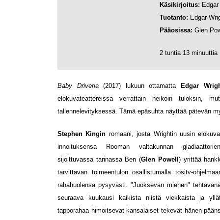
Käsikirjoitus:
Edgar 
Tuotanto:
Edgar Wrig
Pääosissa:
Glen Pow
2 tuntia 13 minuuttia
Baby Driveria
(2017) lukuun ottamatta
Edgar Wrigh
elokuvateattereissa verrattain heikoin tuloksin, m
tallennelevityksessä. Tämä epäsuhta näyttää pätevän 
Stephen Kingin
romaani, josta Wrightin uusin elokuv
innoituksensa Rooman valtakunnan gladiaattorien
sijoittuvassa tarinassa Ben (
Glen Powell
) yrittää hank
tarvittavan toimeentulon osallistumalla tositv-ohjelma
rahahuolensa pysyvästi. "Juoksevan miehen" tehtävänä 
seuraava kuukausi kaikista niistä viekkaista ja yllät
tapporahaa himoitsevat kansalaiset tekevät hänen pään