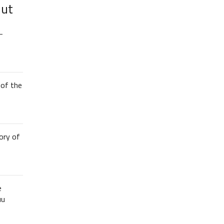
lut
–
of the
ory of
e
uu