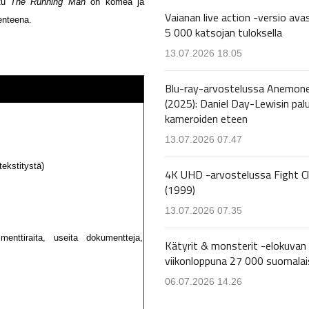
ttu
The Running Man
on komea ja
Vaianan live action -versio avas
enteena.
5 000 katsojan tuloksella
13.07.2026 18.05
Blu-ray-arvostelussa Anemon
(2025): Daniel Day-Lewisin pal
kameroiden eteen
13.07.2026 07.47
ekstitystä)
4K UHD -arvostelussa Fight C
(1999)
13.07.2026 07.35
enttiraita, useita dokumentteja,
Kätyrit & monsterit -elokuvan 
viikonloppuna 27 000 suomalai
06.07.2026 14.26