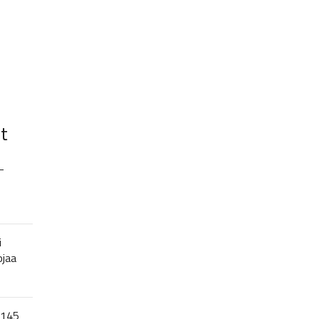
t
–
i
ojaa
 145