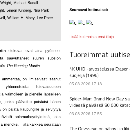
Wright, Michael Bacall
Seuraavat kotimaiset:
ht, Simon Kinberg, Nira Park
ell, William H. Macy, Lee Pace
Lisää kotimaisia ensi-iltoja
tin
elokuvat ovat aina pyörineet
Tuoreimmat uutise
utta saavuttaneet suuren suosion
myös
The Running Maniin
.
4K UHD -arvostelussa Eraser 
suojelija (1996)
a ammentaa, on ilmiselvästi saanut
05.08.2026 17.18
 yhteenotoista. Tulevaisuuteen
kia vaimolleen ja pienelle lapselleen
Spider-Man: Brand New Day sa
an, jonka päävoitto poistaisi hänen
viidessä päivässä 80 000 kats
on palata kaupungille ja selviytyä
03.08.2026 17.55
tävistä salamurhayrityksistä, joita
sä menoksi. Tätä kaikkea seurataan
The Odysseyn on nähnyt jo liki