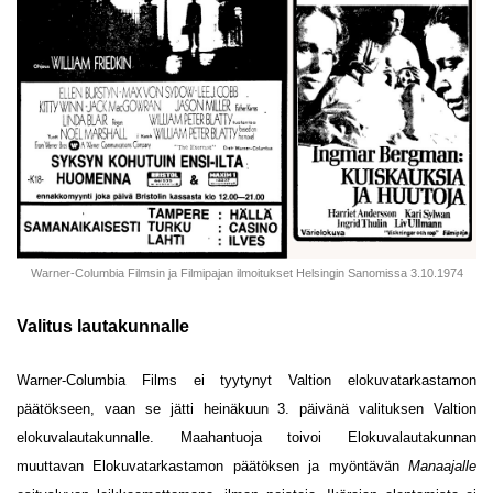
Warner-Columbia Filmsin ja Filmipajan ilmoitukset Helsingin Sanomissa 3.10.1974
Valitus lautakunnalle
Warner-Columbia Films ei tyytynyt Valtion elokuvatarkastamon
päätökseen, vaan se jätti heinäkuun 3. päivänä valituksen Valtion
elokuvalautakunnalle. Maahantuoja toivoi Elokuvalautakunnan
muuttavan Elokuvatarkastamon päätöksen ja myöntävän
Manaajalle