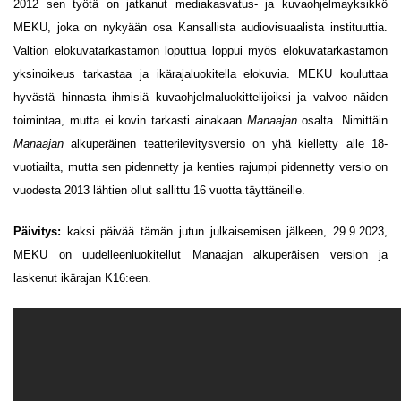
2012 sen työtä on jatkanut mediakasvatus- ja kuvaohjelmayksikkö
MEKU, joka on nykyään osa Kansallista audiovisuaalista instituuttia.
Valtion elokuvatarkastamon loputtua loppui myös elokuvatarkastamon
yksinoikeus tarkastaa ja ikärajaluokitella elokuvia. MEKU kouluttaa
hyvästä hinnasta ihmisiä kuvaohjelmaluokittelijoiksi ja valvoo näiden
toimintaa, mutta ei kovin tarkasti ainakaan
Manaajan
osalta. Nimittäin
Manaajan
alkuperäinen teatterilevitysversio on yhä kielletty alle 18-
vuotiailta, mutta sen pidennetty ja kenties rajumpi pidennetty versio on
vuodesta 2013 lähtien ollut sallittu 16 vuotta täyttäneille.
Päivitys:
kaksi päivää tämän jutun julkaisemisen jälkeen, 29.9.2023,
MEKU on uudelleenluokitellut Manaajan alkuperäisen version ja
laskenut ikärajan K16:een.