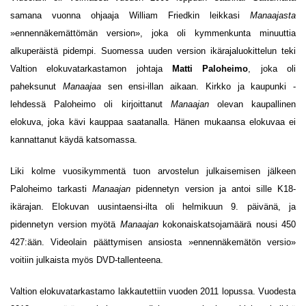
samana vuonna ohjaaja William Friedkin leikkasi
Manaajasta
»ennennäkemättömän version», joka oli kymmenkunta minuuttia
alkuperäistä pidempi. Suomessa uuden version ikärajaluokittelun teki
Valtion elokuvatarkastamon johtaja
Matti Paloheimo
, joka oli
paheksunut
Manaajaa
sen ensi-illan aikaan. Kirkko ja kaupunki -
lehdessä Paloheimo oli kirjoittanut
Manaajan
olevan kaupallinen
elokuva, joka kävi kauppaa saatanalla. Hänen mukaansa elokuvaa ei
kannattanut käydä katsomassa.
Liki kolme vuosikymmentä tuon arvostelun julkaisemisen jälkeen
Paloheimo tarkasti
Manaajan
pidennetyn version ja antoi sille K18-
ikärajan. Elokuvan uusintaensi-ilta oli helmikuun 9. päivänä, ja
pidennetyn version myötä
Manaajan
kokonaiskatsojamäärä nousi 450
427:ään. Videolain päättymisen ansiosta »ennennäkemätön versio»
voitiin julkaista myös DVD-tallenteena.
Valtion elokuvatarkastamo lakkautettiin vuoden 2011 lopussa. Vuodesta