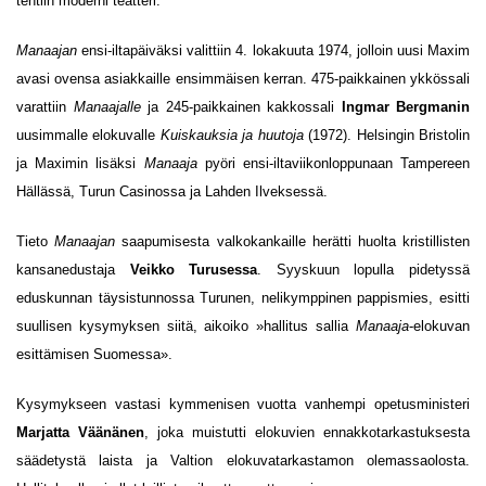
tehtiin moderni teatteri.
Manaajan
ensi-iltapäiväksi valittiin 4. lokakuuta 1974, jolloin uusi Maxim
avasi ovensa asiakkaille ensimmäisen kerran. 475-paikkainen ykkössali
varattiin
Manaajalle
ja 245-paikkainen kakkossali
Ingmar Bergmanin
uusimmalle elokuvalle
Kuiskauksia ja huutoja
(1972). Helsingin Bristolin
ja Maximin lisäksi
Manaaja
pyöri ensi-iltaviikonloppunaan Tampereen
Hällässä, Turun Casinossa ja Lahden Ilveksessä.
Tieto
Manaajan
saapumisesta valkokankaille herätti huolta kristillisten
kansanedustaja
Veikko Turusessa
. Syyskuun lopulla pidetyssä
eduskunnan täysistunnossa Turunen, nelikymppinen pappismies, esitti
suullisen kysymyksen siitä, aikoiko »hallitus sallia
Manaaja
-elokuvan
esittämisen Suomessa».
Kysymykseen vastasi kymmenisen vuotta vanhempi opetusministeri
Marjatta Väänänen
, joka muistutti elokuvien ennakkotarkastuksesta
säädetystä laista ja Valtion elokuvatarkastamon olemassaolosta.