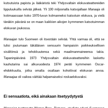
kutsutuista papista ja lääkäristä teki Yhdysvaltain elokuvateattereiden
lippuluukuilla selvää jälkeä. Yli 100 miljoonalla katsojallaan
Manaaja
oli
kotimaassaan koko 1970-luvun kolmanneksi katsotuin elokuva, ja vielä
tänäkin päivänä se on maan kaikkien aikojen kymmenen katsotuimman
elokuvan joukossa.
Manaajan
tulo Suomeen oli itsestään selvää. Yhtä varmaa oli, että se
tulisi joutumaan täkäläisen sensuurin hampaisiin poikkeuksellisen
sisältönsä ja tehokkuutensa sekä maailmanmaineensa takia.
Tapaninpäivänä 1973 Yhdysvaltain elokuvateattereihin laskettu
kauhutarina sai alkuvuodesta 1974 peräti kymmenen Oscar-
ehdokkuutta, jotka omalta osaltaan kohottivat elokuvan arvoa.
Manaajaa
oli vaikea väittää halpamaiseksi roskaelokuvaksi.
Ei sensaatiota, eikä ainakaan itsetyydytystä