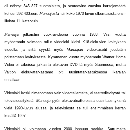
oli nähnyt 345 827 suomalaista, ja seuraavina vuosina katsojamäärä
kohosi 392 403:een.
Manaajasta
tuli koko 1970-luvun ulkomaisista ensi-
illoista 11. katsotuin.
Manaaja
julkaistiin vuokravideona vuonna 1983. Viisi vuotta
myöhemmin voimaan tullut videolaki kielsi K18-elokuvien levityksen
videolla, ja siitä syystä myös
Manaajan
videokasetit jouduttiin
poistamaan levityksestä. Kymmenen vuotta myöhemmin Warner Home
Video oli aikeissa julkaista elokuvan DVD:llä myös Suomessa, mutta
Valtion elokuvatarkastamo piti uusintatarkastuksessa ikärajan
ennallaan.
Videolaki koski nimenomaan vain videotallenteita, ei teatterilevitystä tai
televisioesityksiä.
Manaaja
pyöri elokuvateattereissa uusintaesityksinä
vielä 1990-luvun alussa, ja televisiosta se tuli ensimmäisen kerran
kesällä 1997.
Videolaki oli voimassa vuoden 2000 loppuun saakka. Sattumalta