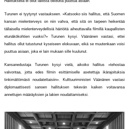
Hallituksella ei ollut laillista oikeutta puuttua asiaan.
Turunen ei tyytynyt vastaukseen. »Katsooko siis hallitus, että Suomen
kansan mielenterveys on niin vahva, että sitä on tarpeen heikentää
tällaisella mielenterveydellisiä häiriöitä aiheuttavalla filmillä kaupallisten
etunäkökohtien vuoksi?» Turunen kysyi. Väänänen vastasi, ettei
hallitus ollut tutustunut kyseiseen elokuvaan, eikä se muutenkaan voisi
puuttua asiaan, joka ei lain mukaan sille kuulunut.
Kansanedustaja Turunen kysyi vielä, aikoiko hallitus »tehostaa
valvontaa, jotta edes filmin esittämiselle asetettuja ikärajoituksia
tinkimättömästi noudatettaisiin». Kulttuuriministeri Väänänen vastasi
diplomaattisesti sanoen hallituksen tekevän kaiken voitavansa
annettujen määräyksien ja lakien noudattamiseksi.