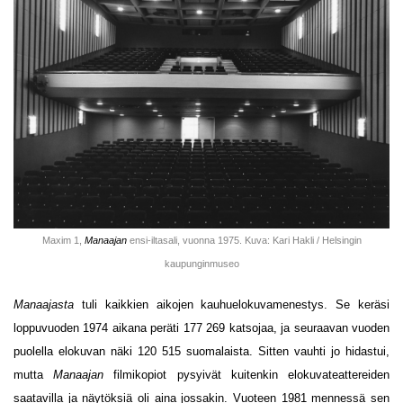
Maxim 1,
Manaajan
ensi-iltasali, vuonna 1975. Kuva: Kari Hakli / Helsingin
kaupunginmuseo
Manaajasta
tuli kaikkien aikojen kauhuelokuvamenestys. Se keräsi
loppuvuoden 1974 aikana peräti 177 269 katsojaa, ja seuraavan vuoden
puolella elokuvan näki 120 515 suomalaista. Sitten vauhti jo hidastui,
mutta
Manaajan
filmikopiot pysyivät kuitenkin elokuvateattereiden
saatavilla ja näytöksiä oli aina jossakin. Vuoteen 1981 mennessä sen