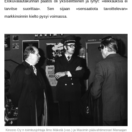
Elokuvalautakunnan päätös oli yksiselitteinen ja lyhyt: »leikkauksia ei
tarvitse suorittaa». Sen sijaan »sensaatiota tavoittelevan»
markkinoinnin kielto pysyi voimassa.
Kinosto Oy:n toimitusjohtaja Ilmo Mäkelä (vas.) ja Maximin päävahtimestari Manaajan