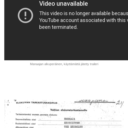
Manaajan alkuperäinen, käyttämättä jätetty traileri