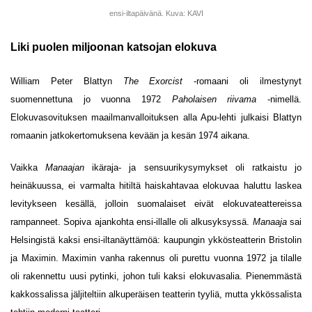
ensi-iltapäivänä. Kuva: KAVI
Liki puolen miljoonan katsojan elokuva
William Peter Blattyn
The Exorcist
-romaani oli ilmestynyt
suomennettuna jo vuonna 1972
Paholaisen riivama
-nimellä.
Elokuvasovituksen maailmanvalloituksen alla Apu-lehti julkaisi Blattyn
romaanin jatkokertomuksena kevään ja kesän 1974 aikana.
Vaikka
Manaajan
ikäraja- ja sensuurikysymykset oli ratkaistu jo
heinäkuussa, ei varmalta hitiltä haiskahtavaa elokuvaa haluttu laskea
levitykseen kesällä, jolloin suomalaiset eivät elokuvateattereissa
rampanneet. Sopiva ajankohta ensi-illalle oli alkusyksyssä.
Manaaja
sai
Helsingistä kaksi ensi-iltanäyttämöä: kaupungin ykkösteatterin Bristolin
ja Maximin. Maximin vanha rakennus oli purettu vuonna 1972 ja tilalle
oli rakennettu uusi pytinki, johon tuli kaksi elokuvasalia. Pienemmästä
kakkossalissa jäljiteltiin alkuperäisen teatterin tyyliä, mutta ykkössalista