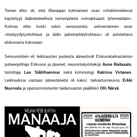
Toinen ehto oli, että
Manaajan
kolmannen osan »shokkimielessä
käytettyjä lääketieteellisiä toimenpiteitä voimakkaasti lyhennetään».
Kolmas ehto koski sekin sensurointia: seitsemännen osan
»itsetyydytyskohtaus ja äidin pahoinpitelykohtaus» oli poistettava
elokuvasta kokonaan.
Sensurointien eli leikkausten puolesta äänestivät Elokuvatarkastamon
puheenjohtaja Eriksson ja jäsenet, neuvontatyöntekijä
Aune Raitasalo
,
toimittaja
Leo Ståhlhammar
sekä kriminologi
Katriina Virtanen
.
Leikkauksia vastaan äänestäneitä oli kaksi: tarkastusneuvos
Erkki
Nuorvala
ja opetusministeriön taideosaston päällikkö
Olli Närvä
.