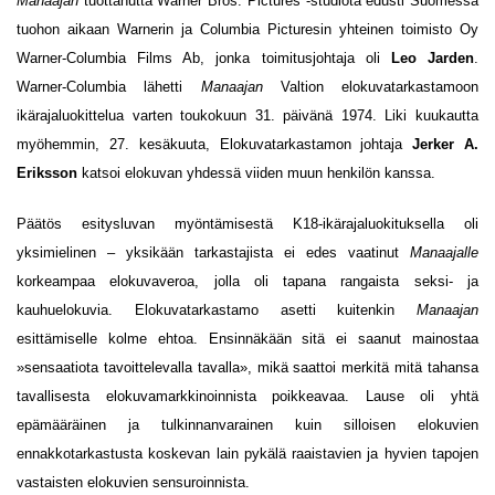
Manaajan
tuottanutta Warner Bros. Pictures -studiota edusti Suomessa
tuohon aikaan Warnerin ja Columbia Picturesin yhteinen toimisto Oy
Warner-Columbia Films Ab, jonka toimitusjohtaja oli
Leo Jarden
.
Warner-Columbia lähetti
Manaajan
Valtion elokuvatarkastamoon
ikärajaluokittelua varten toukokuun 31. päivänä 1974. Liki kuukautta
myöhemmin, 27. kesäkuuta, Elokuvatarkastamon johtaja
Jerker A.
Eriksson
katsoi elokuvan yhdessä viiden muun henkilön kanssa.
Päätös esitysluvan myöntämisestä K18-ikärajaluokituksella oli
yksimielinen – yksikään tarkastajista ei edes vaatinut
Manaajalle
korkeampaa elokuvaveroa, jolla oli tapana rangaista seksi- ja
kauhuelokuvia. Elokuvatarkastamo asetti kuitenkin
Manaajan
esittämiselle kolme ehtoa. Ensinnäkään sitä ei saanut mainostaa
»sensaatiota tavoittelevalla tavalla», mikä saattoi merkitä mitä tahansa
tavallisesta elokuvamarkkinoinnista poikkeavaa. Lause oli yhtä
epämääräinen ja tulkinnanvarainen kuin silloisen elokuvien
ennakkotarkastusta koskevan lain pykälä raaistavien ja hyvien tapojen
vastaisten elokuvien sensuroinnista.