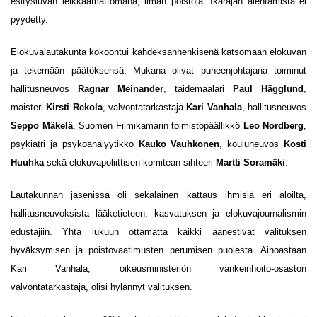
esitysluvan leikkaamattomana, ilman poistoja. Ikärajan alentamista ei
pyydetty.
Elokuvalautakunta kokoontui kahdeksanhenkisenä katsomaan elokuvan
ja tekemään päätöksensä. Mukana olivat puheenjohtajana toiminut
hallitusneuvos
Ragnar Meinander
, taidemaalari
Paul Hägglund
,
maisteri
Kirsti Rekola
, valvontatarkastaja
Kari Vanhala
, hallitusneuvos
Seppo Mäkelä
, Suomen Filmikamarin toimistopäällikkö
Leo Nordberg
,
psykiatri ja psykoanalyytikko
Kauko Vauhkonen
, kouluneuvos
Kosti
Huuhka
sekä elokuvapoliittisen komitean sihteeri
Martti Soramäki
.
Lautakunnan jäsenissä oli sekalainen kattaus ihmisiä eri aloilta,
hallitusneuvoksista lääketieteen, kasvatuksen ja elokuvajournalismin
edustajiin. Yhtä lukuun ottamatta kaikki äänestivät valituksen
hyväksymisen ja poistovaatimusten perumisen puolesta. Ainoastaan
Kari Vanhala, oikeusministeriön vankeinhoito-osaston
valvontatarkastaja, olisi hylännyt valituksen.