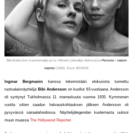
Bibi Andersson (vasemmalla) ja Liv Ullmann (oikealla) elokuvassa
Persona – naisen
naamio
(1966). Kuva: MGM/SF
Ingmar Bergmanin
kanssa tekemistään elokuvista tunnettu
ruotsalaisnäyttelijä
Bibi Andersson
on kuollut 83-vuotiaana. Andersson
oli syntynyt Tukholmassa 11. marraskuuta vuonna 1935. Kymmenen
vuotta sitten saadun halvauskohtauksen jälkeen Andersson oli
pysyvässä sairaalahoidossa. Näyttelijälegendan kuolemasta uutisoi
muun muassa
The Hollywood Reporter
.