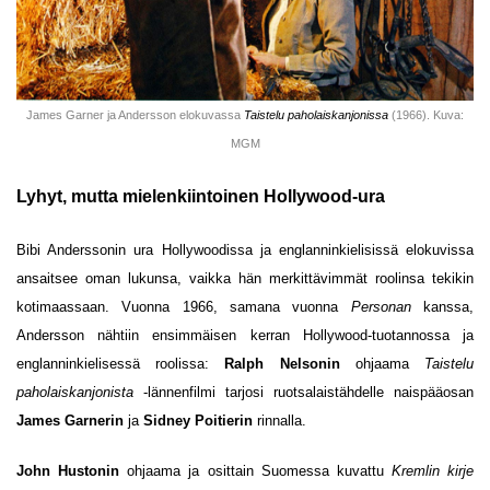
James Garner ja Andersson elokuvassa
Taistelu paholaiskanjonissa
(1966). Kuva:
MGM
Lyhyt, mutta mielenkiintoinen Hollywood-ura
Bibi Anderssonin ura Hollywoodissa ja englanninkielisissä elokuvissa
ansaitsee oman lukunsa, vaikka hän merkittävimmät roolinsa tekikin
kotimaassaan. Vuonna 1966, samana vuonna
Personan
kanssa,
Andersson nähtiin ensimmäisen kerran Hollywood-tuotannossa ja
englanninkielisessä roolissa:
Ralph Nelsonin
ohjaama
Taistelu
paholaiskanjonista
-lännenfilmi tarjosi ruotsalaistähdelle naispääosan
James Garnerin
ja
Sidney Poitierin
rinnalla.
John Hustonin
ohjaama ja osittain Suomessa kuvattu
Kremlin kirje