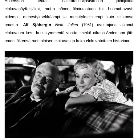
Andersson seurasi balettitanssijasiskonsa jalanjälkiä
elokuvanäyttelijäksi, mutta hänen filmiurastaan tuli huomattavasti
pidempi, menestyksekkäämpi ja merkityksellisempi kuin siskonsa
omasta.
Alf Sjöbergin
Neiti Julien
(1951) avustajana alkanut
elokuvaura kesti kuusikymmentä vuotta, minkä aikana Andersson jätti
oman jälkensä ruotsalaisen elokuvan ja koko elokuvataiteen historiaan.