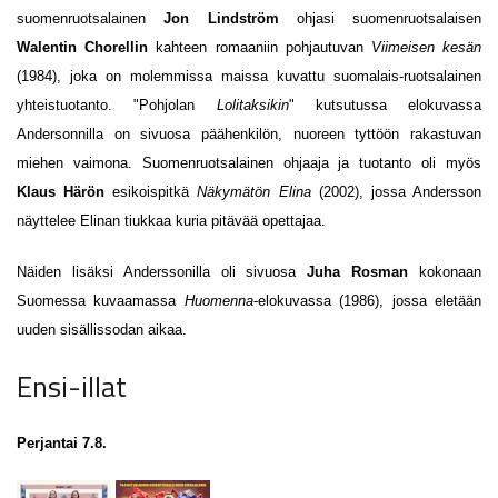
suomenruotsalainen
Jon Lindström
ohjasi suomenruotsalaisen
Walentin Chorellin
kahteen romaaniin pohjautuvan
Viimeisen kesän
(1984), joka on molemmissa maissa kuvattu suomalais-ruotsalainen
yhteistuotanto. "Pohjolan
Lolitaksikin
" kutsutussa elokuvassa
Andersonnilla on sivuosa päähenkilön, nuoreen tyttöön rakastuvan
miehen vaimona. Suomenruotsalainen ohjaaja ja tuotanto oli myös
Klaus Härön
esikoispitkä
Näkymätön Elina
(2002), jossa Andersson
näyttelee Elinan tiukkaa kuria pitävää opettajaa.
Näiden lisäksi Anderssonilla oli sivuosa
Juha Rosman
kokonaan
Suomessa kuvaamassa
Huomenna
-elokuvassa
(1986), jossa eletään
uuden sisällissodan aikaa.
Ensi-illat
Perjantai 7.8.