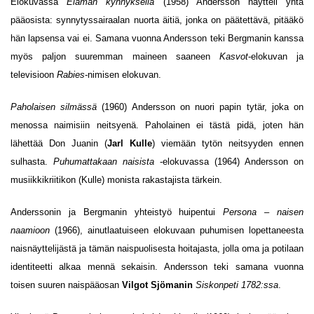
Elokuvassa
Elämän kynnyksellä
(1958) Andersson näytteli yhtä
pääosista: synnytyssairaalan nuorta äitiä, jonka on päätettävä, pitääkö
hän lapsensa vai ei. Samana vuonna Andersson teki Bergmanin kanssa
myös paljon suuremman maineen saaneen
Kasvot
-elokuvan ja
televisioon
Rabies
-nimisen elokuvan.
Paholaisen silmässä
(1960) Andersson on nuori papin tytär, joka on
menossa naimisiin neitsyenä. Paholainen ei tästä pidä, joten hän
lähettää Don Juanin (
Jarl Kulle
) viemään tytön neitsyyden ennen
sulhasta.
Puhumattakaan naisista
-elokuvassa (1964) Andersson on
musiikkikriitikon (Kulle) monista rakastajista tärkein.
Anderssonin ja Bergmanin yhteistyö huipentui
Persona – naisen
naamioon
(1966), ainutlaatuiseen elokuvaan puhumisen lopettaneesta
naisnäyttelijästä ja tämän naispuolisesta hoitajasta, jolla oma ja potilaan
identiteetti alkaa mennä sekaisin. Andersson teki samana vuonna
toisen suuren naispääosan
Vilgot Sjömanin
Siskonpeti 1782:ssa
.