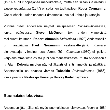
(1970) ei ollut ohjaajansa merkkiteoksia, mutta sen sijaan
En luvannut
sinulle ruusutarhaa
(1977) oli sellainen tuottajalleen
Roger Cormanille
:
Oscar-ehdokkuuden napannut draamaelokuva sai kehuja ja katsojia.
Vuonna 1978 Andersson näytteli naispääosan
Kansanvihollisessa
,
jonka pääosassa
Steve McQueen
teki yhden viimeisistä
roolisuorituksistaan.
Robert Altmanin
Kvintetissä
(1979) Anderssonilla
on naispääosa
Paul Newmanin
vastanäyttelijänä.
Kiitorata
-
elokuvasarjan viimeinen osa,
Airport '80 – Concorde
(1980), oli pelkkä
varjo ensimmäisistä osista ja niiden menestyksestä, mutta Anderssonia
ja
Alain Delonia
myöten näyttelijäkaarti oli silti nimekäs ja näyttävä.
Andersonnilla on sivuosa
James Tobackin
Paljastuksessa
(1983),
jonka pääosia
Nastassja Kinski
ja
Harvey Keitel
näyttelivät.
Suomalaiselokuvissa
Andersson jätti jälkensä myös suomalaiseen elokuvaan. Vuonna 1984