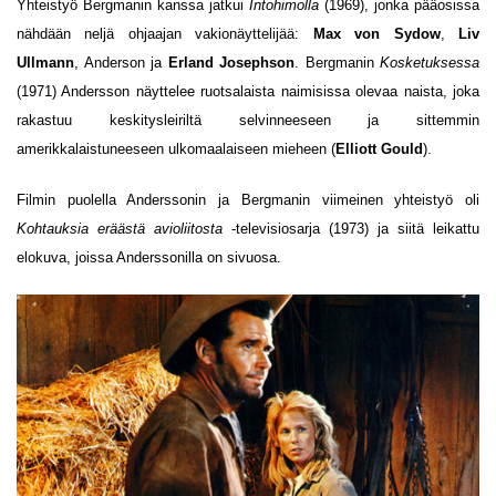
Yhteistyö Bergmanin kanssa jatkui
Intohimolla
(1969), jonka pääosissa
nähdään neljä ohjaajan vakionäyttelijää:
Max von Sydow
,
Liv
Ullmann
, Anderson ja
Erland Josephson
. Bergmanin
Kosketuksessa
(1971) Andersson näyttelee ruotsalaista naimisissa olevaa naista, joka
rakastuu keskitysleiriltä selvinneeseen ja sittemmin
amerikkalaistuneeseen ulkomaalaiseen mieheen (
Elliott Gould
).
Filmin puolella Anderssonin ja Bergmanin viimeinen yhteistyö oli
Kohtauksia eräästä avioliitosta
-televisiosarja (1973) ja siitä leikattu
elokuva, joissa Anderssonilla on sivuosa.