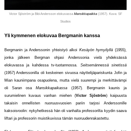
Victor Sjöström ja Bibi Andersson elokuvassa
Mansikkapaikka
(1957). Kuva: SF
Studios
Yli kymmenen elokuvaa Bergmanin kanssa
Bergmanin ja Anderssonin yhteistyö alkoi
Kesäyön hymyilyllä
(1955),
jonka jälkeen Bergman ohjasi Anderssonia vielä yhdeksässä
elokuvassa ja kahdessa tv-tuotannossa.
Seitsemännessä sinetissä
(1957) Anderssonilla oli keskeinen sivuosa näyttelijäpariskunta Jofin ja
Mian kauniimpana osapuolena, mutta vielä suurempi ja merkittävämpi
oli Saran osa
Mansikkapaikassa
(1957). Bergmanin kaunis ja
surumielinen kuvaus vanhan miehen (
Victor Sjöström
) kaipuusta
takaisin onnellisten nuoruusvuosien pariin tarjosi Anderssonille
kaksoisroolin: nykyhetkessä hän oli vanhalta professorilta kyydin saava
liftari ja professorin muistikuvissa tämän nuoruudenrakastettu.