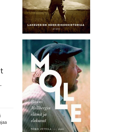
t
–
i
ojaa