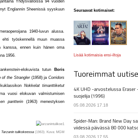
rjantaina Yhdysvalloissa 94 vuoden
tynyt Englannin Sheenissä syyskuun
Seuraavat kotimaiset:
meraoperoijana 1940-luvun alussa.
y ehti työskennellä muun muassa
n
kanssa, ennen kuin hänen oma
Lisää kotimaisia ensi-iltoja
nna 1956.
rankenstein
-elokuvista tutun
Boris
Tuoreimmat uutise
p of the Strangler
(1958) ja
Corridors
ikkuklassikon
Nokkelat timanttiketut
4K UHD -arvostelussa Eraser 
ama vuosi elokuvan valmistumisen
suojelija (1996)
sen pantterin
(1963) menestyksen
05.08.2026 17.18
Spider-Man: Brand New Day sa
viidessä päivässä 80 000 kats
y
Tarzanin tulikokeessa
(1963). Kuva: MGM
03.08.2026 17.55