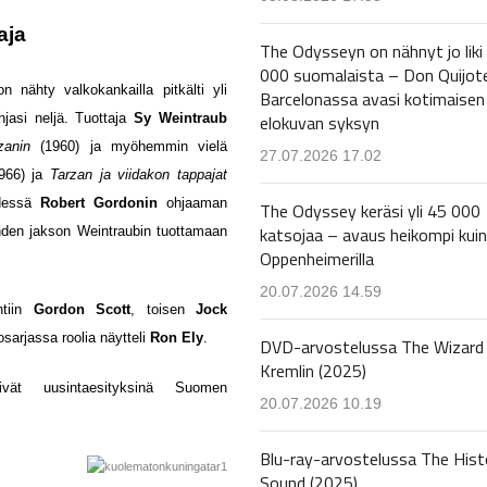
aja
The Odysseyn on nähnyt jo liki
000 suomalaista – Don Quijot
n nähty valkokankailla pitkälti yli
Barcelonassa avasi kotimaisen
elokuvan syksyn
jasi neljä. Tuottaja
Sy Weintraub
rzanin
(1960) ja myöhemmin vielä
27.07.2026 17.02
966) ja
Tarzan ja viidakon tappajat
hdessä
Robert Gordonin
ohjaaman
The Odyssey keräsi yli 45 000
katsojaa – avaus heikompi kuin
yhden jakson Weintraubin tuottamaan
Oppenheimerilla
20.07.2026 14.59
htiin
Gordon Scott
, toisen
Jock
iosarjassa roolia näytteli
Ron Ely
.
DVD-arvostelussa The Wizard 
Kremlin (2025)
vät uusintaesityksinä Suomen
20.07.2026 10.19
Blu-ray-arvostelussa The Hist
Sound (2025)