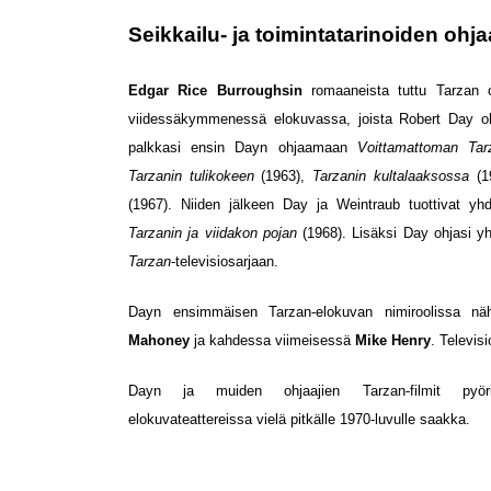
Seikkailu- ja toimintatarinoiden ohja
Edgar Rice Burroughsin
romaaneista tuttu Tarzan o
viidessäkymmenessä elokuvassa, joista Robert Day oh
palkkasi ensin Dayn ohjaamaan
Voittamattoman Ta
Tarzanin tulikokeen
(1963),
Tarzanin kultalaaksossa
(1
(1967). Niiden jälkeen Day ja Weintraub tuottivat y
Tarzanin ja viidakon pojan
(1968). Lisäksi Day ohjasi 
Tarzan
-televisiosarjaan.
Dayn ensimmäisen Tarzan-elokuvan nimiroolissa nä
Mahoney
ja kahdessa viimeisessä
Mike Henry
. Televis
Dayn ja muiden ohjaajien Tarzan-filmit pyöri
elokuvateattereissa vielä pitkälle 1970-luvulle saakka.