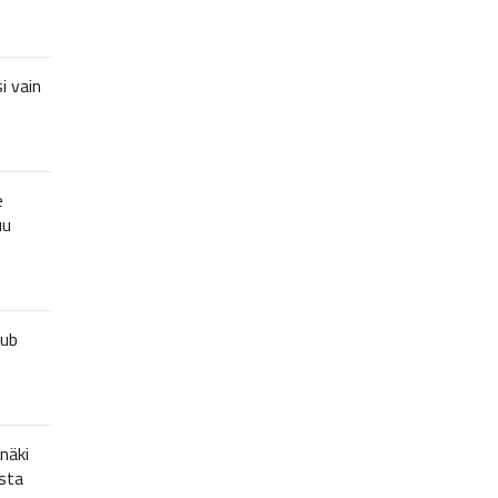
i vain
e
uu
lub
näki
sta