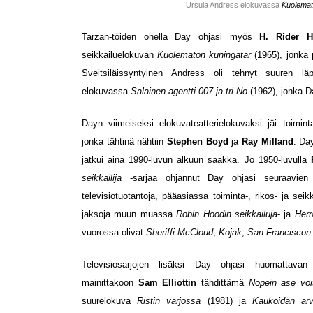
Ursula Andress elokuvassa
Kuolemat
Tarzan-töiden ohella Day ohjasi myös
H. Rider 
seikkailuelokuvan
Kuolematon kuningatar
(1965), jonka
Sveitsiläissyntyinen Andress oli tehnyt suuren l
elokuvassa
Salainen agentti 007 ja tri No
(1962), jonka D
Dayn viimeiseksi elokuvateatterielokuvaksi jäi toimin
jonka tähtinä nähtiin
Stephen Boyd
ja
Ray Milland
. Da
jatkui aina 1990-luvun alkuun saakka. Jo 1950-luvulla
seikkailija
-sarjaa ohjannut Day ohjasi seuraavien 
televisiotuotantoja, pääasiassa toiminta-, rikos- ja seik
jaksoja muun muassa
Robin Hoodin seikkailuja
- ja
Herr
vuorossa olivat
Sheriffi McCloud
,
Kojak
,
San Franciscon
Televisiosarjojen lisäksi Day ohjasi huomattavan 
mainittakoon
Sam Elliottin
tähdittämä
Nopein ase vo
suurelokuva
Ristin varjossa
(1981) ja
Kaukoidän ar