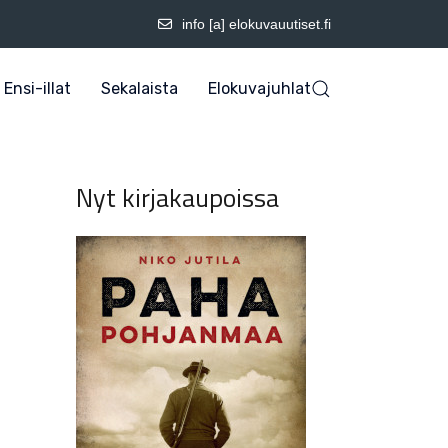
info [a] elokuvauutiset.fi
Ensi-illat
Sekalaista
Elokuvajuhlat
Nyt kirjakaupoissa