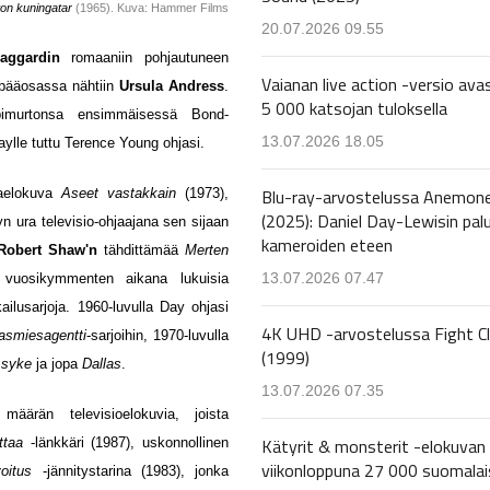
on kuningatar
(1965). Kuva: Hammer Films
20.07.2026 09.55
Haggardin
romaaniin pohjautuneen
Vaianan live action -versio avas
 pääosassa nähtiin
Ursula Andress
.
5 000 katsojan tuloksella
äpimurtonsa ensimmäisessä Bond-
13.07.2026 18.05
aylle tuttu Terence Young ohjasi.
Blu-ray-arvostelussa Anemon
taelokuva
Aseet vastakkain
(1973),
(2025): Daniel Day-Lewisin pal
yn ura televisio-ohjaajana sen sijaan
kameroiden eteen
Robert Shaw'n
tähdittämää
Merten
13.07.2026 07.47
vuosikymmenten aikana lukuisia
kailusarjoja. 1960-luvulla
Day ohjasi
4K UHD -arvostelussa Fight C
asmiesagentti
-sarjoihin, 1970-luvulla
(1999)
 syke
ja jopa
Dallas
.
13.07.2026 07.35
määrän televisioelokuvia, joista
Kätyrit & monsterit -elokuvan 
ittaa
-länkkäri (1987), uskonnollinen
viikonloppuna 27 000 suomalai
voitus
-jännitystarina (1983), jonka