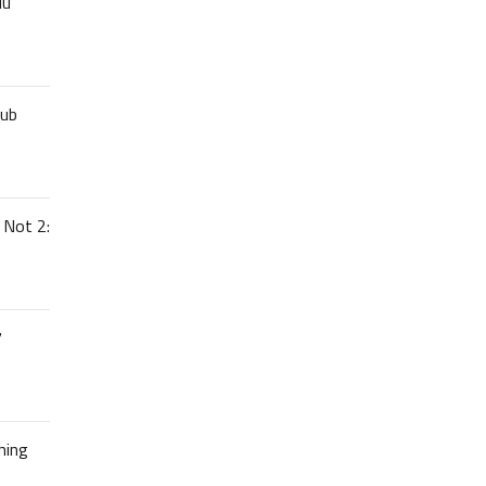
uu
lub
 Not 2:
7
hing