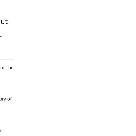
lut
–
of the
ory of
e