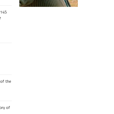
 145
e
of the
ory of