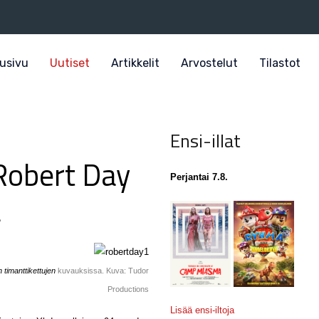
usivu
Uutiset
Artikkelit
Arvostelut
Tilastot
Ensi-illat
Robert Day
Perjantai 7.8.
a
 timanttikettujen
kuvauksissa. Kuva: Tudor
Productions
Lisää ensi-iltoja