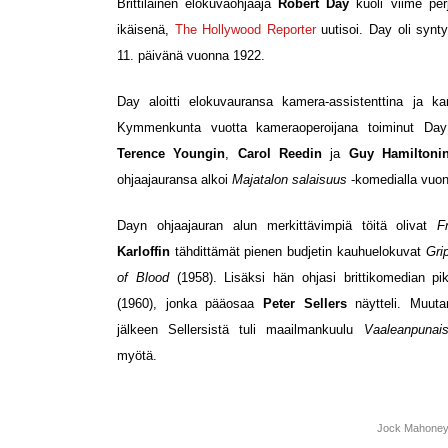
Brittiläinen elokuvaohjaaja
Robert Day
kuoli viime pe
ikäisenä,
The Hollywood Reporter
uutisoi. Day oli syn
11. päivänä vuonna 1922.
Day aloitti elokuvauransa kamera-assistenttina ja ka
Kymmenkunta vuotta kameraoperoijana toiminut Da
Terence Youngin
,
Carol Reedin
ja
Guy Hamiltoni
ohjaajauransa alkoi
Majatalon salaisuus
-komedialla vuo
Dayn ohjaajauran alun merkittävimpiä töitä olivat
F
Karloffin
tähdittämät pienen budjetin kauhuelokuvat
Gri
of Blood
(1958). Lisäksi hän ohjasi brittikomedian p
(1960), jonka pääosaa
Peter Sellers
näytteli. Muut
jälkeen Sellersistä tuli maailmankuulu
Vaaleanpunai
myötä.
Jock Mahone