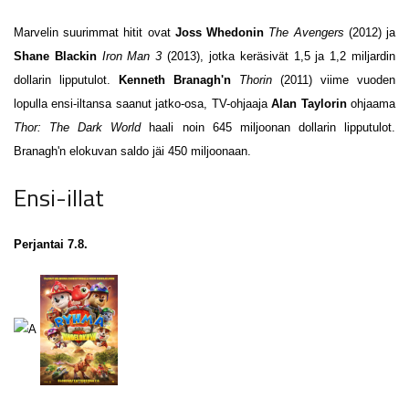
Marvelin suurimmat hitit ovat
Joss Whedonin
The Avengers
(2012) ja
Shane Blackin
Iron Man 3
(2013), jotka keräsivät 1,5 ja 1,2 miljardin
dollarin lipputulot.
Kenneth Branagh'n
Thorin
(2011) viime vuoden
lopulla ensi-iltansa saanut jatko-osa, TV-ohjaaja
Alan Taylorin
ohjaama
Thor: The Dark World
haali noin 645 miljoonan dollarin lipputulot.
Branagh'n elokuvan saldo jäi 450 miljoonaan.
Ensi-illat
Perjantai 7.8.