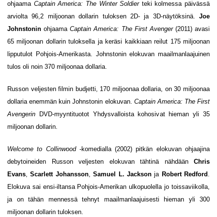
ohjaama
Captain America: The Winter Soldier
teki kolmessa päivässä
arviolta 96,2 miljoonan dollarin tuloksen 2D- ja 3D-näytöksinä.
Joe
Johnstonin
ohjaama
Captain America: The First Avenger
(2011) avasi
65 miljoonan dollarin tuloksella ja keräsi kaikkiaan reilut 175 miljoonan
lipputulot Pohjois-Amerikasta. Johnstonin elokuvan maailmanlaajuinen
tulos oli noin 370 miljoonaa dollaria.
Russon veljesten filmin budjetti, 170 miljoonaa dollaria, on 30 miljoonaa
dollaria enemmän kuin Johnstonin elokuvan.
Captain America: The First
Avengerin
DVD-myyntituotot Yhdysvalloista kohosivat hieman yli 35
miljoonan dollarin.
Welcome to Collinwood
-komedialla (2002) pitkän elokuvan ohjaajina
debytoineiden Russon veljesten elokuvan tähtinä nähdään
Chris
Evans
,
Scarlett Johansson
,
Samuel L. Jackson
ja
Robert Redford
.
Elokuva sai ensi-iltansa Pohjois-Amerikan ulkopuolella jo toissaviikolla,
ja on tähän mennessä tehnyt maailmanlaajuisesti hieman yli 300
miljoonan dollarin tuloksen.