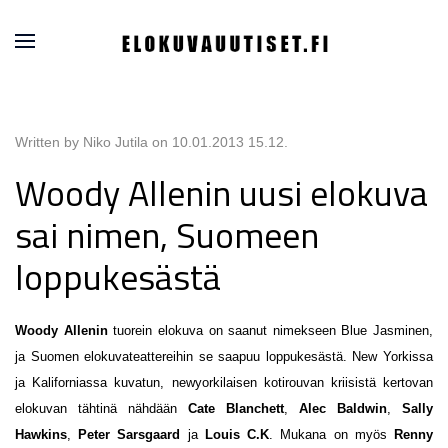
Written by Niko Jutila on
10.01.2013 15.12
.
Woody Allenin uusi elokuva
sai nimen, Suomeen
loppukesästä
Woody Allenin
tuorein elokuva on saanut nimekseen Blue Jasminen,
ja Suomen elokuvateattereihin se saapuu loppukesästä. New Yorkissa
ja Kaliforniassa kuvatun, newyorkilaisen kotirouvan kriisistä kertovan
elokuvan tähtinä nähdään
Cate Blanchett
,
Alec Baldwin
,
Sally
Hawkins
,
Peter Sarsgaard
ja
Louis C.K
. Mukana on myös
Renny