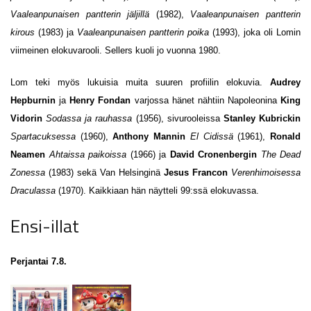
Vaaleanpunaisen pantterin jäljillä
(1982),
Vaaleanpunaisen pantterin
kirous
(1983) ja
Vaaleanpunaisen pantterin poika
(1993), joka oli Lomin
viimeinen elokuvarooli. Sellers kuoli jo vuonna 1980.
Lom teki myös lukuisia muita suuren profiilin elokuvia.
Audrey
Hepburnin
ja
Henry Fondan
varjossa hänet nähtiin Napoleonina
King
Vidorin
Sodassa ja rauhassa
(1956), sivurooleissa
Stanley Kubrickin
Spartacuksessa
(1960),
Anthony Mannin
El Cidissä
(1961),
Ronald
Neamen
Ahtaissa paikoissa
(1966) ja
David Cronenbergin
The Dead
Zonessa
(1983) sekä Van Helsinginä
Jesus Francon
Verenhimoisessa
Draculassa
(1970). Kaikkiaan hän näytteli 99:ssä elokuvassa.
Ensi-illat
Perjantai 7.8.