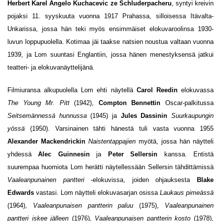
Herbert Karel Angelo Kuchacevic ze Schluderpacheru
, syntyi kreivin
pojaksi 11. syyskuuta vuonna 1917 Prahassa, silloisessa Itävalta-
Unkarissa, jossa hän teki myös ensimmäiset elokuvaroolinsa 1930-
luvun loppupuolella. Kotimaa jäi taakse natsien noustua valtaan vuonna
1939, ja Lom suuntasi Englantiin, jossa hänen menestyksensä jatkui
teatteri- ja elokuvanäyttelijänä.
Filmiuransa alkupuolella Lom ehti näytellä
Carol Reedin
elokuvassa
The Young Mr. Pitt
(1942),
Compton Bennettin
Oscar-palkitussa
Seitsemännessä hunnussa
(1945) ja
Jules Dassinin
Suurkaupungin
yössä
(1950). Varsinainen tähti hänestä tuli vasta vuonna 1955
Alexander Mackendrickin
Naistentappajien
myötä, jossa hän näytteli
yhdessä
Alec Guinnesin
ja
Peter Sellersin
kanssa. Entistä
suurempaa huomiota Lom herätti näytellessään Sellersin tähdittämissä
Vaaleanpunainen pantteri
-elokuvissa, joiden ohjauksesta
Blake
Edwards
vastasi. Lom näytteli elokuvasarjan osissa
Laukaus pimeässä
(1964),
Vaaleanpunaisen pantterin paluu
(1975),
Vaaleanpunainen
pantteri iskee jälleen
(1976),
Vaaleanpunaisen pantterin kosto
(1978),