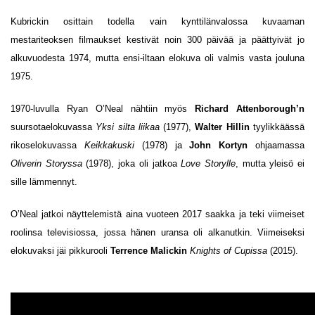
Kubrickin osittain todella vain kynttilänvalossa kuvaaman
mestariteoksen filmaukset kestivät noin 300 päivää ja päättyivät jo
alkuvuodesta 1974, mutta ensi-iltaan elokuva oli valmis vasta jouluna
1975.
1970-luvulla Ryan O’Neal nähtiin myös
Richard Attenborough’n
suursotaelokuvassa
Yksi silta liikaa
(1977),
Walter Hillin
tyylikkäässä
rikoselokuvassa
Keikkakuski
(1978) ja
John Kortyn
ohjaamassa
Oliverin Storyssa
(1978), joka oli jatkoa
Love Storylle
, mutta yleisö ei
sille lämmennyt.
O’Neal jatkoi näyttelemistä aina vuoteen 2017 saakka ja teki viimeiset
roolinsa televisiossa, jossa hänen uransa oli alkanutkin. Viimeiseksi
elokuvaksi jäi pikkurooli
Terrence Malickin
Knights of Cupissa
(2015).