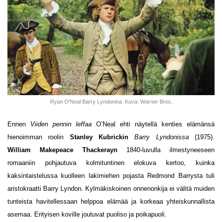
Ryan O'Neal Barry Lyndonina. Kuva: Warner Bros.
Ennen
Viiden pennin leffaa
O’Neal ehti näytellä kenties elämänsä
hienoimman roolin
Stanley Kubrickin
Barry Lyndonissa
(1975).
William Makepeace Thackerayn
1840-luvulla ilmestyneeseen
romaaniin pohjautuva kolmituntinen elokuva kertoo, kuinka
kaksintaistelussa kuolleen lakimiehen pojasta Redmond Barrysta tuli
aristokraatti Barry Lyndon. Kylmäkiskoinen onnenonkija ei välitä muiden
tunteista havitellessaan helppoa elämää ja korkeaa yhteiskunnallista
asemaa. Erityisen koville joutuvat puoliso ja poikapuoli.