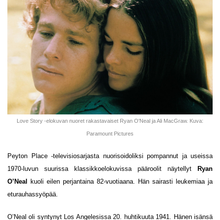
Love Story -elokuvan nuoret rakastavaiset Ryan O'Neal ja Ali MacGraw. Kuva:
Paramount Pictures
Peyton Place -televisiosarjasta nuorisoidoliksi pompannut ja useissa
1970-luvun suurissa klassikkoelokuvissa pääroolit näytellyt
Ryan
O’Neal
kuoli eilen perjantaina 82-vuotiaana. Hän sairasti leukemiaa ja
eturauhassyöpää.
O’Neal oli syntynyt Los Angelesissa 20. huhtikuuta 1941. Hänen isänsä