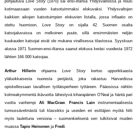
pohjautuva
Love Story
(1970) sai ensi-iltansa Yhdysvalloissa ja nousi
kotimaassaan vuoden katsotuimmaksi elokuvaksi. Yhdysvaltojen
kaikkien aikojen katsotuimpien elokuvien listalla, jossa inflaatio on
otettu huomioon,
Love Story
on sijalla 42. Suomen osalta
katsojaluvuissa on melkoinen puute, sillä ensimmäisten neljän
kuukauden katsojat eivät ole mukana virallisessa tilastossa. Syyskuun
alussa 1971 Suomen-ensi-iltansa saanut elokuva keräsi vuodesta 1972
lähtien 166 000 katsojaa.
Arthur Hillerin
ohjaama
Love Story
kertoo upporikkaasta
yläluokkaisesta nuoresta perijästä, joka rakastuu Harvardissa
opiskellessaan tavallisen työläisperheen tyttäreen. Pääosissa nähtiin
kolmeakymmentä ikävuotta lähestyvä kiharapäinen O’Neal ja häntä pari
vuotta vanhempi
Ali MacGraw
.
Francis Lain
instrumentaalisesta
tunnussävelmästä tuli klassikko ja useiden eri esittäjien myötä hitti
myös laulettuna versiona – suomenkielisenä sen tulkitsivat muiden
muassa
Tapio Heinonen
ja
Fredi
.