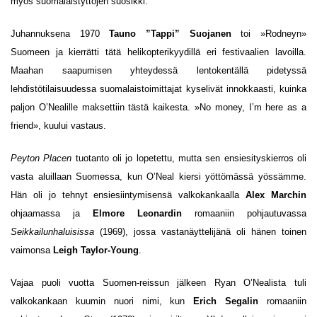
myös suomalaistyttöjen suosikki.
Juhannuksena 1970
Tauno ”Tappi” Suojanen
toi »Rodneyn»
Suomeen ja kierrätti tätä helikopterikyydillä eri festivaalien lavoilla.
Maahan saapumisen yhteydessä lentokentällä pidetyssä
lehdistötilaisuudessa suomalaistoimittajat kyselivät innokkaasti, kuinka
paljon O’Nealille maksettiin tästä kaikesta. »No money, I’m here as a
friend», kuului vastaus.
Peyton Placen
tuotanto oli jo lopetettu, mutta sen ensiesityskierros oli
vasta aluillaan Suomessa, kun O’Neal kiersi yöttömässä yössämme.
Hän oli jo tehnyt ensiesiintymisensä valkokankaalla
Alex Marchin
ohjaamassa ja
Elmore Leonardin
romaaniin pohjautuvassa
Seikkailunhaluisissa
(1969), jossa vastanäyttelijänä oli hänen toinen
vaimonsa
Leigh Taylor-Young
.
Vajaa puoli vuotta Suomen-reissun jälkeen Ryan O’Nealista tuli
valkokankaan kuumin nuori nimi, kun
Erich Segalin
romaaniin