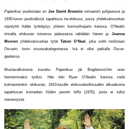
Paperikuu
puolestaan on
Joe David Brownin
romaaniin pohjautuva ja
1930-luvun puolivälissä tapahtuva tie-elokuva, jossa yhdeksänvuotias
orpotyttö Addie lyöttäytyy yhteen hurmurihuijarin kanssa. O’Nealin
rinnalla elokuvan toisessa pääosassa nähdään hänen ja
Joanna
Mooren
yhdeksänvuotias tytär
Tatum O’Neal
, joka voitti roolistaan
Oscarin, tosin sivuosakategoriassa. Isä ei ollut paikalla Oscar-
gaalassa.
Mustavalkoisena kuvattu
Paperikuu
jäi Bogdanovichin uran
hienoimmaksi työksi. Hän teki Ryan O’Nealin kanssa vielä
kolmannenkin elokuvan, 1910-luvulle elokuvateollisuuden alkuaikoina
tapahtuvan komedian
Viiden pennin leffa
(1976), josta ei tullut
menestystä.