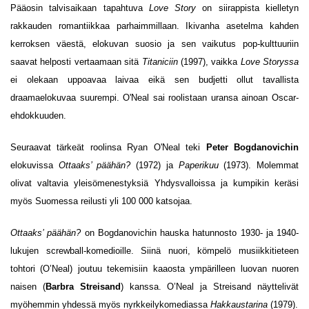
Pääosin talvisaikaan tapahtuva
Love Story
on siirappista kielletyn
rakkauden romantiikkaa parhaimmillaan. Ikivanha asetelma kahden
kerroksen väestä, elokuvan suosio ja sen vaikutus pop-kulttuuriin
saavat helposti vertaamaan sitä
Titaniciin
(1997), vaikka
Love Storyssa
ei olekaan uppoavaa laivaa eikä sen budjetti ollut tavallista
draamaelokuvaa suurempi. O'Neal sai roolistaan uransa ainoan Oscar-
ehdokkuuden.
Seuraavat tärkeät roolinsa Ryan O'Neal teki
Peter Bogdanovichin
elokuvissa
Ottaaks’ päähän?
(1972) ja
Paperikuu
(1973). Molemmat
olivat valtavia yleisömenestyksiä Yhdysvalloissa ja kumpikin keräsi
myös Suomessa reilusti yli 100 000 katsojaa.
Ottaaks’ päähän?
on Bogdanovichin hauska hatunnosto 1930- ja 1940-
lukujen screwball-komedioille. Siinä nuori, kömpelö musiikkitieteen
tohtori (O’Neal) joutuu tekemisiin kaaosta ympärilleen luovan nuoren
naisen (
Barbra Streisand
) kanssa. O’Neal ja Streisand näyttelivät
myöhemmin yhdessä myös nyrkkeilykomediassa
Hakkaustarina
(1979).