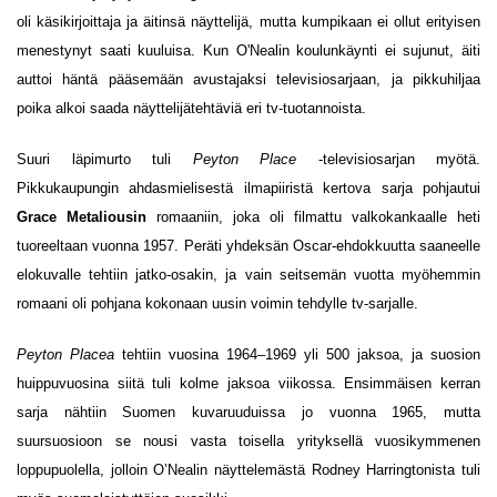
oli käsikirjoittaja ja äitinsä näyttelijä, mutta kumpikaan ei ollut erityisen
menestynyt saati kuuluisa. Kun O'Nealin koulunkäynti ei sujunut, äiti
auttoi häntä pääsemään avustajaksi televisiosarjaan, ja pikkuhiljaa
poika alkoi saada näyttelijätehtäviä eri tv-tuotannoista.
Suuri läpimurto tuli
Peyton Place
-televisiosarjan myötä.
Pikkukaupungin ahdasmielisestä ilmapiiristä kertova sarja pohjautui
Grace Metaliousin
romaaniin, joka oli filmattu valkokankaalle heti
tuoreeltaan vuonna 1957. Peräti yhdeksän Oscar-ehdokkuutta saaneelle
elokuvalle tehtiin jatko-osakin, ja vain seitsemän vuotta myöhemmin
romaani oli pohjana kokonaan uusin voimin tehdylle tv-sarjalle.
Peyton Placea
tehtiin vuosina 1964–1969 yli 500 jaksoa, ja suosion
huippuvuosina siitä tuli kolme jaksoa viikossa. Ensimmäisen kerran
sarja nähtiin Suomen kuvaruuduissa jo vuonna 1965, mutta
suursuosioon se nousi vasta toisella yrityksellä vuosikymmenen
loppupuolella, jolloin O’Nealin näyttelemästä Rodney Harringtonista tuli