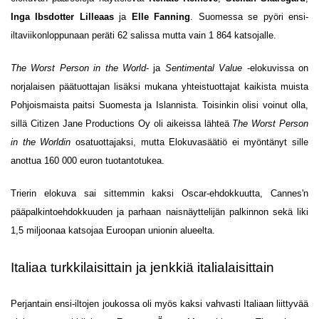
Inga Ibsdotter Lilleaas
ja
Elle Fanning
. Suomessa se pyöri ensi-
iltaviikonloppunaan peräti 62 salissa mutta vain 1 864 katsojalle.
The Worst Person in the World
- ja
Sentimental Value
-elokuvissa on
norjalaisen päätuottajan lisäksi mukana yhteistuottajat kaikista muista
Pohjoismaista paitsi Suomesta ja Islannista. Toisinkin olisi voinut olla,
sillä Citizen Jane Productions Oy oli aikeissa lähteä
The Worst Person
in the Worldin
osatuottajaksi, mutta Elokuvasäätiö ei myöntänyt sille
anottua 160 000 euron tuotantotukea.
Trierin elokuva sai sittemmin kaksi Oscar-ehdokkuutta, Cannes'n
pääpalkintoehdokkuuden ja parhaan naisnäyttelijän palkinnon sekä liki
1,5 miljoonaa katsojaa Euroopan unionin alueelta.
Italiaa turkkilaisittain ja jenkkiä italialaisittain
Perjantain ensi-iltojen joukossa oli myös kaksi vahvasti Italiaan liittyvää