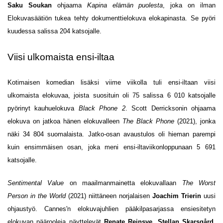
Saku Soukan
ohjaama
Kapina elämän puolesta
, joka on ilman
Elokuvasäätiön tukea tehty dokumenttielokuva elokapinasta. Se pyöri
kuudessa salissa 204 katsojalle.
Viisi ulkomaista ensi-iltaa
Kotimaisen komedian lisäksi viime viikolla tuli ensi-iltaan viisi
ulkomaista elokuvaa, joista suosituin oli 75 salissa 6 010 katsojalle
pyörinyt kauhuelokuva
Black Phone 2
. Scott Derricksonin ohjaama
elokuva on jatkoa hänen elokuvalleen
The Black Phone
(2021), jonka
näki 34 804 suomalaista. Jatko-osan avaustulos oli hieman parempi
kuin ensimmäisen osan, joka meni ensi-iltaviikonloppunaan 5 691
katsojalle.
Sentimental Value
on maailmanmainetta elokuvallaan
The Worst
Person in the World
(2021) niittäneen norjalaisen
Joachim Trierin
uusi
ohjaustyö. Cannes'n elokuvajuhlien pääkilpasarjassa ensiesitetyn
elokuvan päärooleja näyttelevät
Renate Reinsve
,
Stellan Skarsgård
,