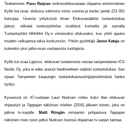
Teatterimies
Panu Raipian
esikoiselokuvanaan ohjaama ensimmäinen
Kyllä isä osaa
-elokuva valmistui viime vuonna ja keräsi peräti 223 051
katsojaa. Useista yrityksistä ilman Elokuvasäätiön tuotantotukea
jäänyt, räikeää tuotesijoittelua sisältävä komedia jäi samalla
Tuotantoyhtiö Hihhihhii Oy:n viimeiseksi elokuvaksi, kun yhtiö ajautui
muiden velkojensa takia konkurssiin. Yhtiön pyörittäjä
Janne Kataja
on
kuitenkin yksi jatko-osan vastaavista tuottajista.
Kyllä isä osaa Lapissa
-elokuvan tuotannosta vastaa tamperelainen ICS
Nordic Oy, joka ei edes anonut hankkeelleen säätiön tuotantotukea. Sen
sijaan Tampereen kaupungin tuotantokannustinjärjestelmästä hanke
hyötyi.
Kyseessä on 47-vuotiaan Lauri Nurksen viides koko illan elokuvan
ohjaustyö ja
Tappajan näköisen miehen
(2016) jälkeen toinen, joka on
jatkoa tv-sarjalle.
Matti Röngän
romaaniin pohjautuva
Tappajan
näköinen mies
tosin jatkoi Nurksen itsensä ohjaaman tv-sarjan tarinaa.