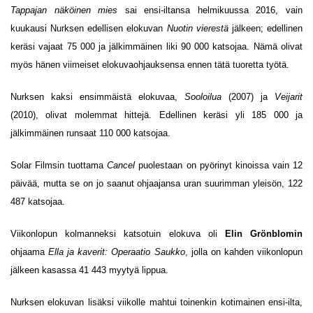
Tappajan näköinen mies
sai ensi-iltansa helmikuussa 2016, vain
kuukausi Nurksen edellisen elokuvan
Nuotin vierestä
jälkeen; edellinen
keräsi vajaat 75 000 ja jälkimmäinen liki 90 000 katsojaa. Nämä olivat
myös hänen viimeiset elokuvaohjauksensa ennen tätä tuoretta työtä.
Nurksen kaksi ensimmäistä elokuvaa,
Sooloilua
(2007) ja
Veijarit
(2010), olivat molemmat hittejä. Edellinen keräsi yli 185 000 ja
jälkimmäinen runsaat 110 000 katsojaa.
Solar Filmsin tuottama
Cancel
puolestaan on pyörinyt kinoissa vain 12
päivää, mutta se on jo saanut ohjaajansa uran suurimman yleisön, 122
487 katsojaa.
Viikonlopun kolmanneksi katsotuin elokuva oli
Elin Grönblomin
ohjaama
Ella ja kaverit: Operaatio Saukko
, jolla on kahden viikonlopun
jälkeen kasassa 41 443 myytyä lippua.
Nurksen elokuvan lisäksi viikolle mahtui toinenkin kotimainen ensi-ilta,