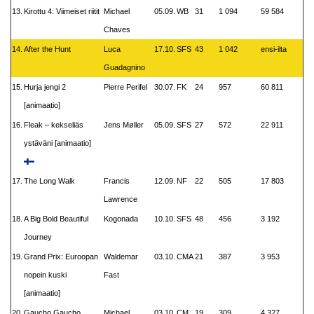
13.
Kirottu 4: Viimeiset riitit
Michael
05.09.
WB
31
1 094
59 584
Chaves
14.
After the Hunt
Luca
17.10.
SFS
43
1 042
ensi-ilta
Guadagnino
15.
Hurja jengi 2
Pierre Perifel
30.07.
FK
24
957
60 811
[animaatio]
16.
Fleak – kekseliäs
Jens Møller
05.09.
SFS
27
572
22 911
ystäväni [animaatio]
17.
The Long Walk
Francis
12.09.
NF
22
505
17 803
Lawrence
18.
A Big Bold Beautiful
Kogonada
10.10.
SFS
48
456
3 192
Journey
19.
Grand Prix: Euroopan
Waldemar
03.10.
CMA
21
387
3 953
nopein kuski
Fast
[animaatio]
20.
Gaucho Gaucho
Michael
03.10.
CM
19
309
4 327