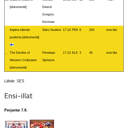
[dokumentti]
Dweck
Gregory
Kershaw
Kapina elämän
Saku Soukka
17.10.
PEK
6
204
ensi-ilta
puolesta [dokumentti]
...
The Decline of
Penelope
17.10.
ELK
3
45
ensi-ilta
Western Civilization
Spheeris
[dokumentti]
Lähde: SES
Ensi-illat
Perjantai 7.8.