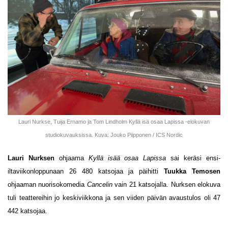
Lauri Nurkse, Tuija Ernamo ja Tom Lindholm Kyllä isä osaa Lapissa -elokuvan
studiokuvauksissa. Kuva: Jouko Piipponen / ICS Nordic
Lauri Nurksen
ohjaama
Kyllä isää osaa Lapissa
sai keräsi ensi-
iltaviikonloppunaan 26 480 katsojaa ja päihitti
Tuukka Temosen
ohjaaman nuorisokomedia
Cancelin
vain 21 katsojalla. Nurksen elokuva
tuli teattereihin jo keskiviikkona ja sen viiden päivän avaustulos oli 47
442 katsojaa.