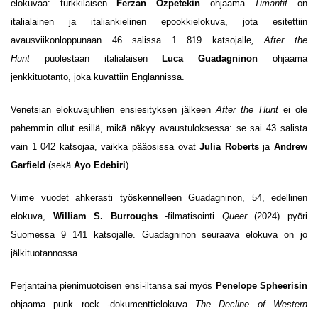
elokuvaa: turkkilaisen
Ferzan Özpetekin
ohjaama
Timantit
on
italialainen ja italiankielinen epookkielokuva, jota esitettiin
avausviikonloppunaan 46 salissa 1 819 katsojalle
,
After the
Hunt
puolestaan italialaisen
Luca Guadagninon
ohjaama
jenkkituotanto, joka kuvattiin Englannissa.
Venetsian elokuvajuhlien ensiesityksen jälkeen
After the Hunt
ei ole
pahemmin ollut esillä, mikä näkyy avaustuloksessa: se sai 43 salista
vain 1 042 katsojaa, vaikka pääosissa ovat
Julia Roberts
ja
Andrew
Garfield
(sekä
Ayo Edebiri
).
Viime vuodet ahkerasti työskennelleen Guadagninon, 54, edellinen
elokuva,
William S. Burroughs
-filmatisointi
Queer
(2024) pyöri
Suomessa 9 141 katsojalle. Guadagninon seuraava elokuva on jo
jälkituotannossa.
Perjantaina pienimuotoisen ensi-iltansa sai myös
Penelope Spheerisin
ohjaama punk rock -dokumenttielokuva
The Decline of Western