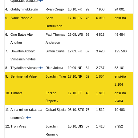
Operaatio Saukko
4.
Gabbyn nukketalo
Ryan Crego
10.10.
FK
99
7 900
24 001
5.
Black Phone 2
Scott
17.10.
FK
75
6 010
ensi-ilta
Derrickson
6.
One Battle After
Paul Thomas
26.09.
WB
65
4 823
45 484
Another
Anderson
7.
Downton Abbey:
Simon Curtis
12.09.
FK
67
3 420
125 588
Viimeinen näytös
8.
Täydelliset vieraat
Rike Jokela
19.09.
NF
64
2 737
53 101
9.
Sentimental Value
Joachim Trier
17.10.
NF
62
1 864
ensi-ilta
2 104
10.
Timantit
Ferzan
17.10.
FF
46
1 819
ensi-ilta
Özpetek
2 404
11.
Anna minun rakastaa
Oskari Sipola
03.10.
SFS
76
1 512
19 483
enemmän
12.
Tron: Ares
Joachim
10.10.
DIS
57
1 413
7 952
Rønning