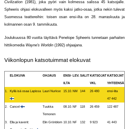
Civilization
(1981), joka pyöri vain kolmessa salissa 45 katsojalle.
Spheeris ohjasi elokuvalleen myös kaksi jatko-osaa, jotka nekin tulevat
Suomessa teattereihin: toisen osan ensi-ilta on 28. marraskuuta ja
kolmannen osan 9. tammikuuta.
Joulukuussa 80 vuotta täyttävä Penelope Spheeris tunnetaan parhaiten
hittikomedia
Wayne's Worldin
(1992) ohjaajana.
Viikonlopun katsotuimmat elokuvat
ELOKUVA
OHJAUS
ENSI-
LEV.
SALIT
KATSOJAT
KATSOJAT
ILTA
VKL
YHTEENSÄ
1.
Kyllä isä osaa Lapissa
Lauri Nurkse
15.10.
NM
144
26 480
ensi-ilta
47 442
2.
Cancel
Tuukka
08.10.
NF
118
26 459
122 487
Temonen
3.
Ella ja kaverit:
Elin Grönblom
10.10.
NF
132
9 923
41 443