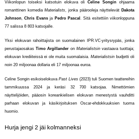
Viikonlopun toiseksi katsotuin elokuva oli
Celine Songin
ohjaama
romanttinen komedia
Materialists
, jonka päärooleja näyttelevät
Dakota
Johnson
,
Chris Evans
ja
Pedro Pascal
. Sitä esitettiiin viikonloppuna
77 salissa 8 803 katsojalle.
Yksi elokuvan rahoittajista on suomalainen IPR.VC-yritysrypäs, jonka
perustajaosakas
Timo Argillander
on
Materialistsin
vastaava tuottaja;
elokuvan krediiteissä ei ole muita suomalaisia.
Materialistsin
budjetti oli
noin 20 miljoonaa dollaria eli 17 miljoonaa euroa.
Celine Songin esikoiselokuva
Past Lives
(2023) tuli Suomen teattereihin
tammikuussa 2024 ja keräsi 32 700 katsojaa. Nimettömien
näyttelijöiden, pääosin koreankielisen elokuvan menestystä vauhditti
parhaan elokuvan ja käsikirjoituksen Oscar-ehdokkuuksien tuoma
huomio.
Hurja jengi 2 jäi kolmanneksi