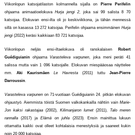
Viikonlopun katsojatilaston kolmannella sijalla on
Pierre Perifelin
ohjaama animaatioelokuva
Hurja jengi 2
, joka sai 99 salista 8 70
katsojaa. Elokuvan ensi-ilta oli jo keskiviikkona, ja tähän mennessä
sillä on kasassa 13 272 katsojaa. Perifelin ohjaama ensimmäinen
Hurja
jengi
(2022) keräsi kaikkiaan 83 721 katsojaa.
Viikonlopun neljäs ensi-iltaelokuva oli ranskalaisen
Robert
Guédiguianin
ohjaama
Varasteleva varpunen
, joka meni peräti 41
salissa mutta vain 1 096 katsojalle. Elokuvan miespääosaa näyttelee
mm.
Aki Kaurismäen
Le Havresta
(2011) tuttu
Jean-Pierre
Darroussin
.
Varasteleva varpunen
on 71-vuotiaan Guédiguianin 24. pitkän elokuvan
ohjaustyö. Aiemmista töistä Suomen valkokankailla nähtiin vain
Marie-
Jon kaksi rakastajaa
(2002),
Kilimanjaron lumet
(2011),
Talo meren
rannalla
(2017) ja
Elämä on juhla
(2023). Ensin mainittua lukuun
ottamatta kaikki ovat olleet kohtalaisia menestyksiä ja saaneet kukin
noin 20 000 katsojaa.