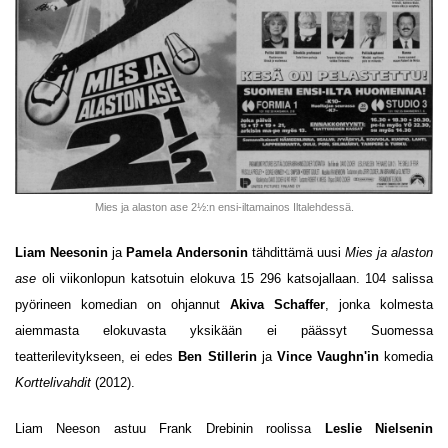
Mies ja alaston ase 2½:n ensi-iltamainos Iltalehdessä.
Liam Neesonin
ja
Pamela Andersonin
tähdittämä uusi
Mies ja alaston
ase
oli viikonlopun katsotuin elokuva 15 296 katsojallaan. 104 salissa
pyörineen komedian on ohjannut
Akiva Schaffer
, jonka kolmesta
aiemmasta elokuvasta yksikään ei päässyt Suomessa
teatterilevitykseen, ei edes
Ben Stillerin
ja
Vince Vaughn'in
komedia
Korttelivahdit
(2012).
Liam Neeson astuu Frank Drebinin roolissa
Leslie Nielsenin