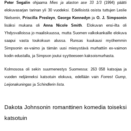
Peter Segalin
ohjaama
Mies ja alaston ase 33 1/3
(1994) päätti
elokuvasarjan tarinan yli 30 vuodeksi. Edellisistä osista tuttujen Leslie
Nielsenin,
Priscilla Presleyn
,
George Kennedyn
ja
O. J. Simpsonin
lisäksi mukana oli
Anna Nicole Smith
. Elokuvan ensi-ilta oli
Yhdysvalloissa jo maaliskuussa, mutta Suomen valkokankaille elokuva
saapui vasta toukokuun alussa. Runsas kuukausi myöhemmin
Simpsonin ex-vaimo ja tämän uusi miesystävä murhattiin ex-vaimon
kodin edustalla, ja Simpson joutui syytteeseen kaksoismurhasta.
Kolmososa oli sekin suurmenestys Suomessa: 263 058 katsojaa ja
vuoden neljänneksi katsotuin elokuva, edellään vain
Forrest Gump
,
Leijonakuningas
ja
Schindlerin lista
.
Dakota Johnsonin romanttinen komedia toiseksi
katsotuin