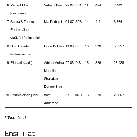
16.
Perfect Blue
Satoshi Kon
25.07.
ELK
11
454
2 442
[animaaatio]
17.
Sanna & Teemu:
Mia Fridthjof
04.07.
SFS
14
411
6 764
Ensimmäinen
ystäväni [animaatio]
18.
Näin koulutat
Dean DeBlois
13.06.
FK
16
328
53 257
lohikäärmeesi
19.
Elio [animaatio]
Adrian Molina
27.06.
DIS
15
326
25 428
Madeline
Sharafian
Domee Shin
20.
Foinikialainen juoni
Wes
FK
06.06.
13
320
26 067
Anderson
Lähde: SES
Ensi-illat