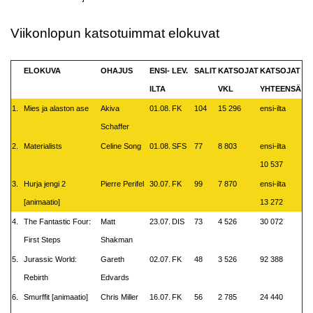
Viikonlopun katsotuimmat elokuvat
ELOKUVA
OHAJUS
ENSI-
LEV.
SALIT
KATSOJAT
KATSOJAT
ILTA
VKL
YHTEENSÄ
1.
Mies ja alaston ase
Akiva
01.08.
FK
104
15 296
ensi-ilta
Schaffer
2.
Materialists
Celine Song
01.08.
SFS
77
8 803
ensi-ilta
10 537
3.
Hurja jengi 2
Pierre Perifel
30.07.
FK
99
7 870
ensi-ilta
[animaatio]
13 272
4.
The Fantastic Four:
Matt
23.07.
DIS
73
4 526
30 072
First Steps
Shakman
5.
Jurassic World:
Gareth
02.07.
FK
48
3 526
92 388
Rebirth
Edvards
6.
Smurffit [animaatio]
Chris Miller
16.07.
FK
56
2 785
24 440