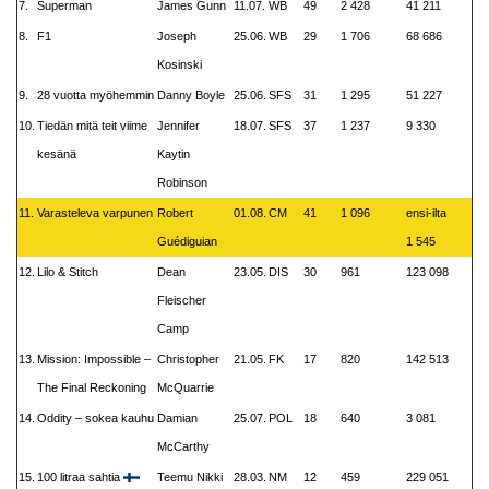
7.
Superman
James Gunn
11.07.
WB
49
2 428
41 211
8.
F1
Joseph
25.06.
WB
29
1 706
68 686
Kosinski
9.
28 vuotta myöhemmin
Danny Boyle
25.06.
SFS
31
1 295
51 227
10.
Tiedän mitä teit viime
Jennifer
18.07.
SFS
37
1 237
9 330
kesänä
Kaytin
Robinson
11.
Varasteleva varpunen
Robert
01.08.
CM
41
1 096
ensi-ilta
Guédiguian
1 545
12.
Lilo & Stitch
Dean
23.05.
DIS
30
961
123 098
Fleischer
Camp
13.
Mission: Impossible –
Christopher
21.05.
FK
17
820
142 513
The Final Reckoning
McQuarrie
14.
Oddity – sokea kauhu
Damian
25.07.
POL
18
640
3 081
McCarthy
15.
100 litraa sahtia
Teemu Nikki
28.03.
NM
12
459
229 051