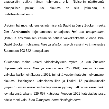
saappaisiin, vaikka hänen hahmonsa onkin Nielsenin näyttelemän
rikospoliisin poika; uusi elokuva on siis jatko-osa, ei
uudelleenfilmatisointi.
Drebinin hahmoa teki ensiesiintymisensä
David
ja
Jerry Zuckerin
sekä
Jim Abrahamsin
kirjoittamassa tv-sarjassa
Hei, me pamputetaan!
(1982) ja ensimmäisen kerran se nähtiin valkokankaalla vuonna 1989.
David Zuckerin
ohjaama
Mies ja alaston ase
oli varsin hyvä menestys
Suomessa 103 342 katsojallaan.
Ykkösosan maine kasvoi videolevityksen myötä, ja kun Zuckerin
ohjaama jatko-osa
Mies ja alaston ase 2½
(1991) saapui Suomen
valkokankaille heinäkuussa 1991, tuli siitä vuoden katsotuin ulkomainen
elokuva. Helsingissä kaksoisensi-illan ja lisäksi 12 paikkakunnalla
ympäri Suomen ensi-iltaviikonloppunaan pyörinyt jatko-osa keräsi koko
levityksensä aikana 329 057 katsojaa. Vuoden 1991 katsojatilastossa
edelle meni vain
Uuno Turhapuro, herra Helsingin herra
.