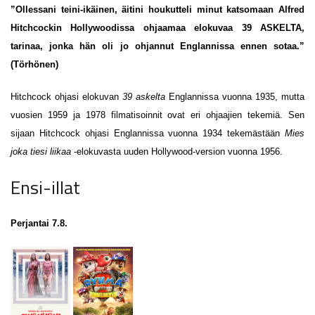
”Ollessani teini-ikäinen, äitini houkutteli minut katsomaan Alfred
Hitchcockin Hollywoodissa ohjaamaa elokuvaa 39 ASKELTA,
tarinaa, jonka hän oli jo ohjannut Englannissa ennen sotaa.”
(Törhönen)
Hitchcock ohjasi elokuvan
39 askelta
Englannissa vuonna 1935, mutta
vuosien 1959 ja 1978 filmatisoinnit ovat eri ohjaajien tekemiä. Sen
sijaan Hitchcock ohjasi Englannissa vuonna 1934 tekemästään
Mies
joka tiesi liikaa
-elokuvasta uuden Hollywood-version vuonna 1956.
Ensi-illat
Perjantai 7.8.