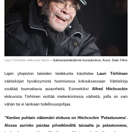
Lauri Törhönen elokuvan Vares
– Sukkanauhakäärme kuvauksissa. Kuva: Solar Films
Lapin yliopiston taiteiden tiedekunta käsittelee
Lauri Törhösen
väitöskirjan hyväksymistä huomisessa kokouksessaan. Väitöskirja
sisältää huomattavia asiavirheitä. Esimerkiksi
Alfred Hitchcockin
elokuvista Törhönen esittää mielenkiintoisia väitteitä, joilla on vain
vähän tai ei lainkaan todellisuuspohjaa.
”Kenties puhtain näkemäni elokuva on Hitchcockin 'Pelastusvene'.
Alussa aurinko paistaa pilvettömältä taivaalta ja pelastusvene,