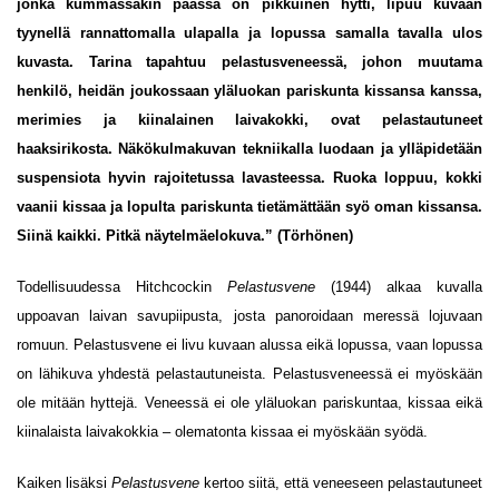
jonka kummassakin päässä on pikkuinen hytti, lipuu kuvaan
tyynellä rannattomalla ulapalla ja lopussa samalla tavalla ulos
kuvasta. Tarina tapahtuu pelastusveneessä, johon muutama
henkilö, heidän joukossaan yläluokan pariskunta kissansa kanssa,
merimies ja kiinalainen laivakokki, ovat pelastautuneet
haaksirikosta. Näkökulmakuvan tekniikalla
luodaan ja ylläpidetään
suspensiota hyvin rajoitetussa lavasteessa. Ruoka loppuu, kokki
vaanii kissaa ja lopulta pariskunta tietämättään syö oman kissansa.
Siinä kaikki. Pitkä
näytelmäelokuva.” (Törhönen)
Todellisuudessa Hitchcockin
Pelastusvene
(1944) alkaa kuvalla
uppoavan laivan savupiipusta, josta panoroidaan meressä lojuvaan
romuun. Pelastusvene ei livu kuvaan alussa eikä lopussa, vaan lopussa
on lähikuva yhdestä pelastautuneista. Pelastusveneessä ei myöskään
ole mitään hyttejä. Veneessä ei ole yläluokan pariskuntaa, kissaa eikä
kiinalaista laivakokkia – olematonta kissaa ei myöskään syödä.
Kaiken lisäksi
Pelastusvene
kertoo siitä, että veneeseen pelastautuneet