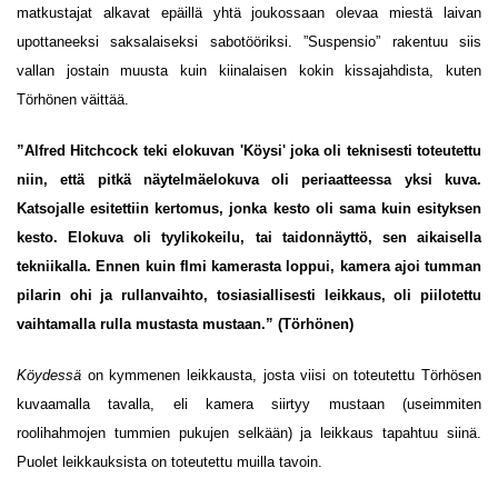
matkustajat alkavat epäillä yhtä joukossaan olevaa miestä laivan
upottaneeksi saksalaiseksi sabotööriksi. ”Suspensio” rakentuu siis
vallan jostain muusta kuin kiinalaisen kokin kissajahdista, kuten
Törhönen väittää.
”Alfred Hitchcock teki elokuvan 'Köysi' joka oli teknisesti toteutettu
niin, että pitkä näytelmäelokuva oli periaatteessa yksi kuva.
Katsojalle esitettiin kertomus, jonka kesto oli sama kuin esityksen
kesto. Elokuva oli tyylikokeilu, tai taidonnäyttö, sen aikaisella
tekniikalla. Ennen kuin flmi kamerasta loppui, kamera ajoi tumman
pilarin ohi ja rullanvaihto, tosiasiallisesti leikkaus, oli piilotettu
vaihtamalla rulla mustasta mustaan.” (Törhönen)
Köydessä
on kymmenen leikkausta, josta viisi on toteutettu Törhösen
kuvaamalla tavalla, eli kamera siirtyy mustaan (useimmiten
roolihahmojen tummien pukujen selkään) ja leikkaus tapahtuu siinä.
Puolet leikkauksista on toteutettu muilla tavoin.