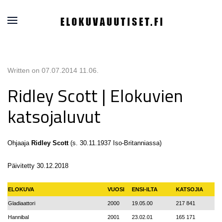
Written on
07.07.2014 11.06
.
Ridley Scott | Elokuvien
katsojaluvut
Ohjaaja
Ridley Scott
(s. 30.11.1937 Iso-Britanniassa)
Päivitetty 30.12.2018
ELOKUVA
VUOSI
ENSI-ILTA
KATSOJIA
Gladiaattori
2000
19.05.00
217 841
Hannibal
2001
23.02.01
165 171