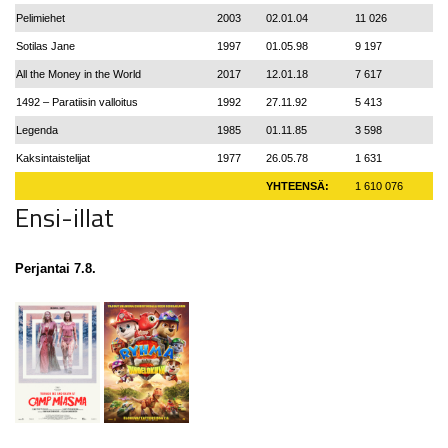
Pelimiehet
2003
02.01.04
11 026
Sotilas Jane
1997
01.05.98
9 197
All the Money in the World
2017
12.01.18
7 617
1492 – Paratiisin valloitus
1992
27.11.92
5 413
Legenda
1985
01.11.85
3 598
Kaksintaistelijat
1977
26.05.78
1 631
YHTEENSÄ:
1 610 076
Ensi-illat
Perjantai 7.8.