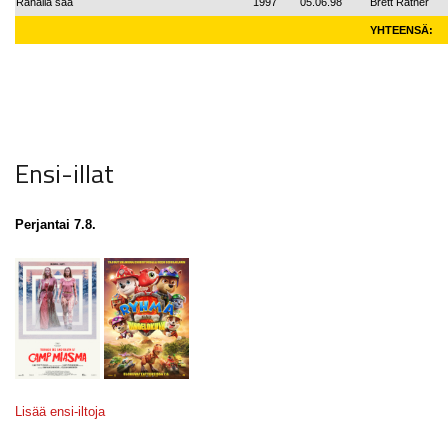
Rahalla saa
1997
05.06.98
Brett Ratner
YHTEENSÄ:
Ensi-illat
Perjantai 7.8.
Lisää ensi-iltoja