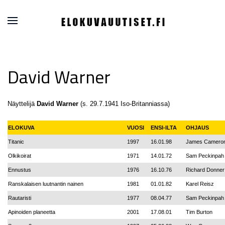
David Warner
Näyttelijä
David Warner
(s. 29.7.1941 Iso-Britanniassa)
ELOKUVA
VUOSI
ENSI-ILTA
OHJAUS
Titanic
1997
16.01.98
James Camero
Olkikoirat
1971
14.01.72
Sam Peckinpah
Ennustus
1976
16.10.76
Richard Donner
Ranskalaisen luutnantin nainen
1981
01.01.82
Karel Reisz
Rautaristi
1977
08.04.77
Sam Peckinpah
Apinoiden planeetta
2001
17.08.01
Tim Burton