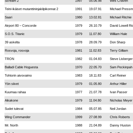
Scream 2
1997
05.06.98
Wes Craven
Teini-ikäiset mutanttininjakilpikonnat 2
1991
19.07.91
Michael Press
Saari
1980
13.02.81
Michael Ritchie
Airport 80 – Concorde
1979
26.10.79
David Lowell Ri
S.O.S. Titanic
1979
11.07.80
William Hale
39 askelta
1978
28.09.79
Don Sharp
Rosvoja, rosvoja
1981
11.02.83
Terry Gilliam
TRON
1982
01.04.83
Steve Lisberger
Balladi Cable Hoguesta
1970
22.05.70
Sam Peckinpah
Tohtorin aivovaimo
1983
18.11.83
Carl Reiner
Yön siivet
1979
01.05.80
Arthur Hiller
Kuumaa rahaa
1977
21.07.78
Ivan Passer
Aikakone
1979
11.04.80
Nicholas Meyer
Sudet tulevat
1984
05.07.85
Neil Jordan
Wing Commander
1999
27.08.99
Chris Roberts
Mr. North
1988
21.04.89
Danny Huston