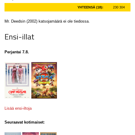
YHTEENSÄ (18):
230 304
Mr. Deedsin (2002) katsojamäärä ei ole tiedossa.
Ensi-illat
Perjantai 7.8.
Lisää ensi-iltoja
Seuraavat kotimaiset: