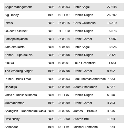
Anger Management
2003
20.06.03
Peter Segal
27 648
Big Daddy
1999
19.11.99
Dennis Dugan
26 292
Pixels
2015
07.08.15
Chris Columbus
16 310
Oikeesti aikuiset
2010
01.10.10
Dennis Dugan
15 573
Lomapainajainen
2014
27.06.14
Frank Coraci
14 997
Aina eka kerta
2004
09.04.04
Peter Segal
13 626
Zohan – lupa saksia
2008
22.08.08
Dennis Dugan
12 121
Elukka
2001
10.08.01
Luke Greenfield
11 551
The Wedding Singer
1998
03.07.98
Frank Coraci
9 492
Punch-Drunk Love
2002
28.03.03
Paul Thomas Anderson
7 833
Iltasatuja
2008
13.03.09
Adam Shankman
6 837
Voitte suudella sulhasta
2007
16.11.07
Dennis Dugan
5 940
Juomahemmo
1998
28.05.99
Frank Coraci
4 793
Spanglish – käännöskukkasia
2004
25.02.05
James L. Brooks
4 545
Little Nicky
2000
22.12.00
Steven Brill
1 964
Sekopäät
1994
18.11.94
Michael Lehmann
1 874