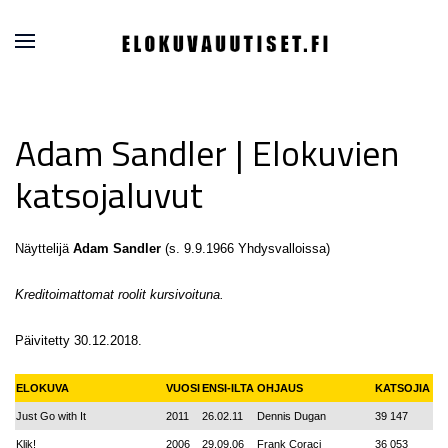
Adam Sandler | Elokuvien
katsojaluvut
Näyttelijä
Adam Sandler
(s. 9.9.1966 Yhdysvalloissa)
Kreditoimattomat roolit kursivoituna.
Päivitetty 30.12.2018.
ELOKUVA
VUOSI
ENSI-ILTA
OHJAUS
KATSOJIA
Just Go with It
2011
26.02.11
Dennis Dugan
39 147
Klik!
2006
29.09.06
Frank Coraci
36 053