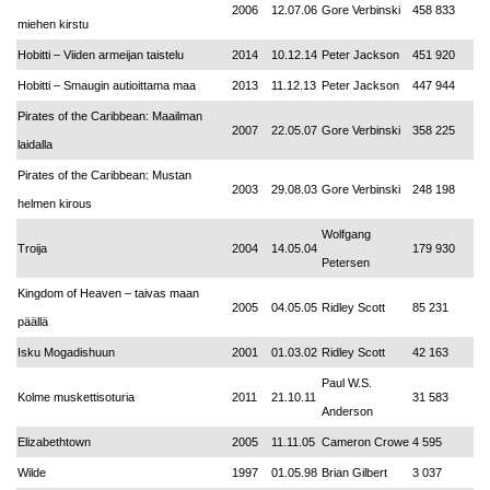
2006
12.07.06
Gore Verbinski
458 833
miehen kirstu
Hobitti – Viiden armeijan taistelu
2014
10.12.14
Peter Jackson
451 920
Hobitti – Smaugin autioittama maa
2013
11.12.13
Peter Jackson
447 944
Pirates of the Caribbean: Maailman
2007
22.05.07
Gore Verbinski
358 225
laidalla
Pirates of the Caribbean: Mustan
2003
29.08.03
Gore Verbinski
248 198
helmen kirous
Wolfgang
Troija
2004
14.05.04
179 930
Petersen
Kingdom of Heaven – taivas maan
2005
04.05.05
Ridley Scott
85 231
päällä
Isku Mogadishuun
2001
01.03.02
Ridley Scott
42 163
Paul W.S.
Kolme muskettisoturia
2011
21.10.11
31 583
Anderson
Elizabethtown
2005
11.11.05
Cameron Crowe
4 595
Wilde
1997
01.05.98
Brian Gilbert
3 037