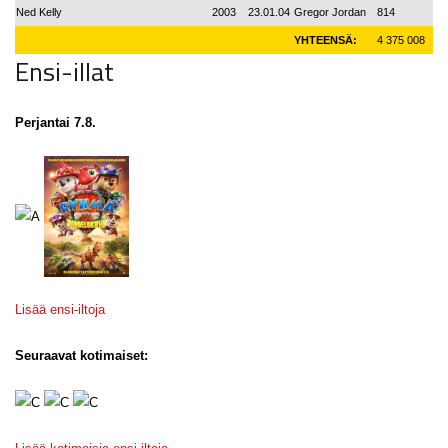
Ned Kelly
2003
23.01.04
Gregor Jordan
814
YHTEENSÄ:
4 375 008
Ensi-illat
Perjantai 7.8.
Lisää ensi-iltoja
Seuraavat kotimaiset: