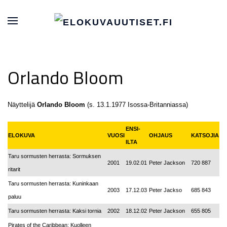
Orlando Bloom
Näyttelijä
Orlando Bloom
(s. 13.1.1977 Isossa-Britanniassa)
ENSI-
ELOKUVA
VUOSI
OHJAUS
KATSOJIA
ILTA
Taru sormusten herrasta: Sormuksen
2001
19.02.01
Peter Jackson
720 887
ritarit
Taru sormusten herrasta: Kuninkaan
2003
17.12.03
Peter Jackso
685 843
paluu
Taru sormusten herrasta: Kaksi tornia
2002
18.12.02
Peter Jackson
655 805
Pirates of the Caribbean: Kuolleen