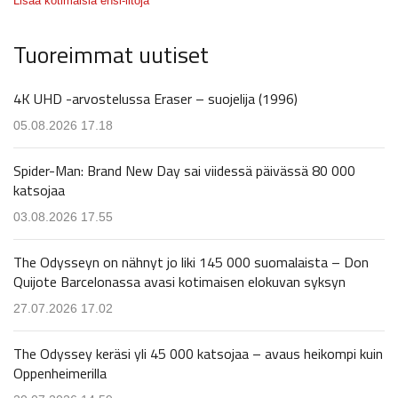
Lisää kotimaisia ensi-iltoja
Tuoreimmat uutiset
4K UHD -arvostelussa Eraser – suojelija (1996)
05.08.2026 17.18
Spider-Man: Brand New Day sai viidessä päivässä 80 000
katsojaa
03.08.2026 17.55
The Odysseyn on nähnyt jo liki 145 000 suomalaista – Don
Quijote Barcelonassa avasi kotimaisen elokuvan syksyn
27.07.2026 17.02
The Odyssey keräsi yli 45 000 katsojaa – avaus heikompi kuin
Oppenheimerilla