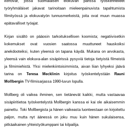
kertovat
, jossa suomalaisen elokuvan parissa työskennelleet
työryhmäläiset jakavat tarinoitaan mieleenpainuvista tapahtumista
filmityössä ja elokuvatyön tunnusmerkeistä, joita ovat muun muassa
epätavalliset työajat.
Kirjan sisältö on pääosin tarkoituksellisen koomista; negatiivisetkin
kokemukset ovat vuosien saatossa muuttuneet hauskoiksi
anekdooteiksi, kuten yleensä on tapana käydä. Mukana on arvokasta,
yleensä vain elokuva-alan sisäpiirissä pysyviä tietoja tietyistä filmeistä
ja filmimiehistä. Yksi mielenkiintoisimmista, aivan liian lyhyeksi jäävä
tarina on
Teresa Mecklinin
kirjoitus työskentelystään
Rauni
Mollbergin
TV-filmisarjassa 1990-luvun lopulla.
Mollberg oli vaikea ihminen, sen tietänevät kaikki, mutta vastaavaa
sisäpiiritietoa työskentelystä Mollbergin kanssa ei kai ole aikaisemmin
painettu. Toki Mollbergista ja hänen vaikeasta luonteestaan on kirjoitettu
paljon, mutta nyt äänessä on joku muu kuin hänen sukulaisensa,
pitkäaikainen yhteistyökumppani tai kilpailija.