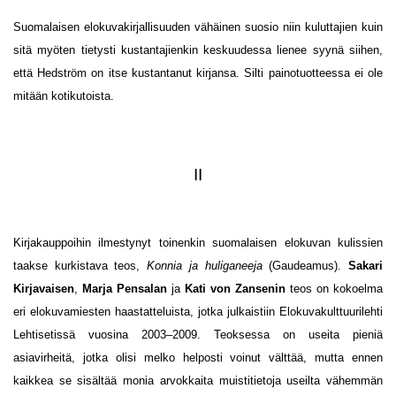
Suomalaisen elokuvakirjallisuuden vähäinen suosio niin kuluttajien kuin
sitä myöten tietysti kustantajienkin keskuudessa lienee syynä siihen,
että Hedström on itse kustantanut kirjansa. Silti painotuotteessa ei ole
mitään kotikutoista.
II
Kirjakauppoihin ilmestynyt toinenkin suomalaisen elokuvan kulissien
taakse kurkistava teos,
Konnia ja huliganeeja
(Gaudeamus).
Sakari
Kirjavaisen
,
Marja Pensalan
ja
Kati von Zansenin
teos on kokoelma
eri elokuvamiesten haastatteluista, jotka julkaistiin Elokuvakulttuurilehti
Lehtisetissä vuosina 2003–2009. Teoksessa on useita pieniä
asiavirheitä, jotka olisi melko helposti voinut välttää, mutta ennen
kaikkea se sisältää monia arvokkaita muistitietoja useilta vähemmän