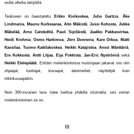
esillä olleilta tekijöiltä.
Teokseen on haastateltu
Erkko Kivikoskea
,
Juho Gartzia
,
Åke
Lindmania
,
Maunu Kurkvaaraa
,
Aito Mäkistä
,
Jussi Kohosta
,
Jukka
Mäkelää
,
Arno Calstedtiä
,
Pauli Sipiläistä
,
Jaakko Pakkasvirtaa
,
Heidi Krohnia
,
Osmo Harkimoa
,
Jörn Donneria
,
Kare Orkoa
,
Matti
Kassilaa
,
Tuomo Kattilakoskea
,
Heikki Katajistoa
,
Anssi Mänttäriä
,
Ere Kokkosta
,
Antti Litjaa
,
Eija Pokkista
,
Jan-Eric Nyströmiä
sekä
Heikki Etelepäätä
. Erittäin mielenkiintoisia muistojaan jakavat siis niin
ohjaajat, tuottajat, kuvaajat, äänimiehet, näyttelijät kuin
trikkikuvaajatkin.
Noin 300-sivuinen teos tulee luettua yhdeltä istumalta, sen verran
mielenkiintoinen se on.
III