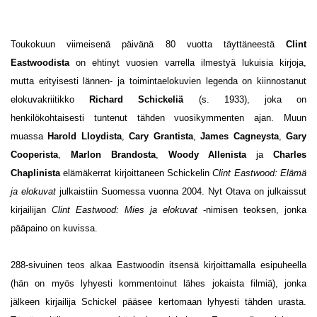
Toukokuun viimeisenä päivänä 80 vuotta täyttäneestä
Clint
Eastwoodista
on ehtinyt vuosien varrella ilmestyä lukuisia kirjoja,
mutta erityisesti lännen- ja toimintaelokuvien legenda on kiinnostanut
elokuvakriitikko
Richard Schickeliä
(s. 1933), joka on
henkilökohtaisesti tuntenut tähden vuosikymmenten ajan. Muun
muassa
Harold Lloydista
,
Cary Grantista
,
James Cagneysta
,
Gary
Cooperista
,
Marlon Brandosta
,
Woody Allenista
ja
Charles
Chaplinista
elämäkerrat kirjoittaneen Schickelin
Clint Eastwood: Elämä
ja elokuvat
julkaistiin Suomessa vuonna 2004. Nyt Otava on julkaissut
kirjailijan
Clint Eastwood: Mies ja elokuvat
-nimisen teoksen, jonka
pääpaino on kuvissa.
288-sivuinen teos alkaa Eastwoodin itsensä kirjoittamalla esipuheella
(hän on myös lyhyesti kommentoinut lähes jokaista filmiä), jonka
jälkeen kirjailija Schickel pääsee kertomaan lyhyesti tähden urasta.