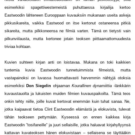
esimerkiksi spagettiwesterneistä puhuttaessa kirjailija kertoo
Eastwoodin lähteneen Eurooppaan kuvauksiin mukanaan useita askeja
pikkusikareita, vaikka Eastwood on itse kertonut ostaneensa pitkiä
sikareita, mutta pilkkoneensa ne filmiä varten. Tämä on tietysti vain
pilkunviilausta, mutta kertonee jotain teoksen piittaamattomuudesta
triviaa kohtaan.
Kuvien suhteen kirjan anti on loistavaa. Mukana on toki kaikkien
tuntemia kuvia Eastwoodin tunnetuimmista filmeistä, mutta
vastapainoksi on luvassa huomattavasti harvemmin nähtyjä otoksia
esimerkiksi
Don Siegelin
ohjaaman
Kourallinen dynamiittia
-länkkärin
kuvaustauolta ja lukuisten muiden filmien kuvauspaikoilta. Tämä teos
onkin tehty niille, joille kuvat kertovat enemmän kuin tuhat sanaa. Ne,
jotka kaipaavat tietoa Clint Eastwoodin elämästä ja elokuvista, tulevat
tähän teokseen pettymään. Kyseessä on ennen kaikkea kirja
Eastwoodin ”tosifaneille” ja juuri sellaisille, jotka haluavat kirjahyllyynsä
kattavan kuvateoksen hänen elokuvistaan – sellaisena se täyttääkin