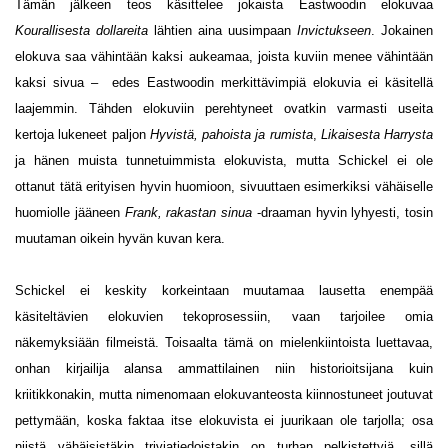
Tämän jälkeen teos käsittelee jokaista Eastwoodin elokuvaa
Kourallisesta dollareita
lähtien aina uusimpaan
Invictukseen
. Jokainen
elokuva saa vähintään kaksi aukeamaa, joista kuviin menee vähintään
kaksi sivua – edes Eastwoodin merkittävimpiä elokuvia ei käsitellä
laajemmin. Tähden elokuviin perehtyneet ovatkin varmasti useita
kertoja lukeneet paljon
Hyvistä, pahoista ja rumista
,
Likaisesta Harrysta
ja hänen muista tunnetuimmista elokuvista, mutta Schickel ei ole
ottanut tätä erityisen hyvin huomioon, sivuuttaen esimerkiksi vähäiselle
huomiolle jääneen
Frank, rakastan sinua
-draaman hyvin lyhyesti, tosin
muutaman oikein hyvän kuvan kera.
Schickel ei keskity korkeintaan muutamaa lausetta enempää
käsiteltävien elokuvien tekoprosessiin, vaan tarjoilee omia
näkemyksiään filmeistä. Toisaalta tämä on mielenkiintoista luettavaa,
onhan kirjailija alansa ammattilainen niin historioitsijana kuin
kriitikkonakin, mutta nimenomaan elokuvanteosta kiinnostuneet joutuvat
pettymään, koska faktaa itse elokuvista ei juurikaan ole tarjolla; osa
niistä vähäisistäkin triviatiedoistakin on turhan pelkistettyjä, sillä