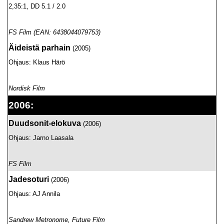
2,35:1
, DD 5.1 / 2.0
FS Film (EAN: 6438044079753)
Äideistä parhain
(2005)
Ohjaus: Klaus Härö
Nordisk Film
2006:
Duudsonit-elokuva
(2006)
Ohjaus: Jarno Laasala
FS Film
Jadesoturi
(2006)
Ohjaus: AJ Annila
Sandrew Metronome, Future Film