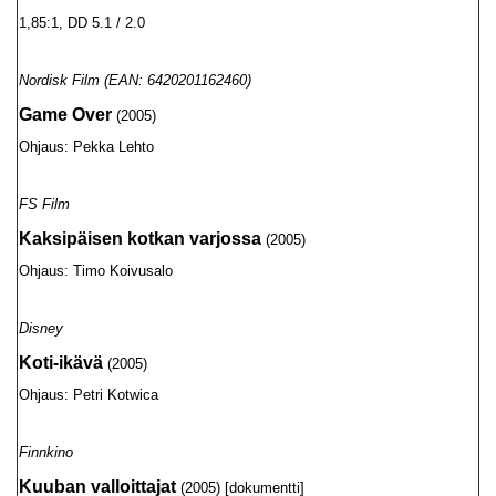
1,85:1, DD 5.1 / 2.0
Nordisk Film (EAN: 6420201162460)
Game Over
(2005)
Ohjaus: Pekka Lehto
FS Film
Kaksipäisen kotkan varjossa
(2005)
Ohjaus: Timo Koivusalo
Disney
Koti-ikävä
(2005)
Ohjaus: Petri Kotwica
Finnkino
Kuuban valloittajat
(2005) [dokumentti]