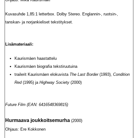
Kuvasuhde 1,85:1 letterbox. Dolby Stereo. Englannin-, ruotsin-,
tanskan- ja norjankieliset tekstitykset.
Lisämateriaali:
Kaurismäen haastattelu
Kaurismäen biografia tekstiruutuina
trailerit Kaurismäen elokuvista
The Last Border
(1993),
Condition
Red
(1995) ja
Highway Society
(2000)
Future Film (EAN: 6416548369815)
Hurmaava joukkoitsemurha
(2000)
Ohjaus: Ere Kokkonen