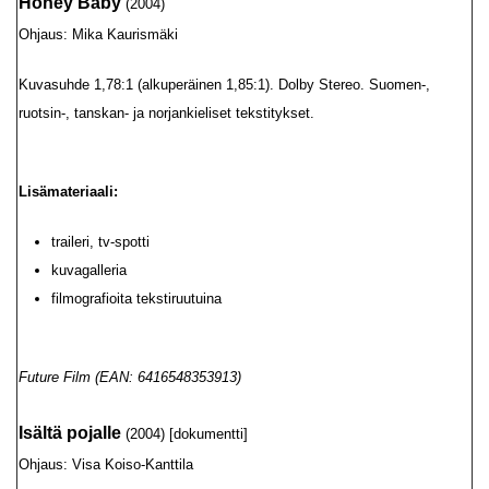
Honey Baby
(2004)
Ohjaus: Mika Kaurismäki
Kuvasuhde 1,78:1 (alkuperäinen 1,85:1). Dolby Stereo. Suomen-,
ruotsin-, tanskan- ja norjankieliset tekstitykset.
Lisämateriaali:
traileri, tv-spotti
kuvagalleria
filmografioita tekstiruutuina
Future Film (EAN: 6416548353913)
Isältä pojalle
(2004) [dokumentti]
Ohjaus: Visa Koiso-Kanttila