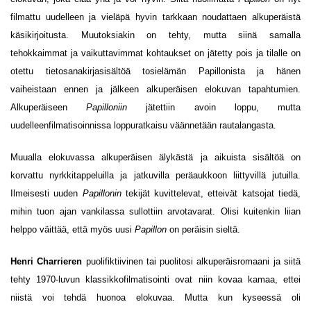
filmattu uudelleen ja vieläpä hyvin tarkkaan noudattaen alkuperäistä
käsikirjoitusta. Muutoksiakin on tehty, mutta siinä samalla
tehokkaimmat ja vaikuttavimmat kohtaukset on jätetty pois ja tilalle on
otettu tietosanakirjasisältöä tosielämän Papillonista ja hänen
vaiheistaan ennen ja jälkeen alkuperäisen elokuvan tapahtumien.
Alkuperäiseen
Papilloniin
jätettiin avoin loppu, mutta
uudelleenfilmatisoinnissa loppuratkaisu väännetään rautalangasta.
Muualla elokuvassa alkuperäisen älykästä ja aikuista sisältöä on
korvattu nyrkkitappeluilla ja jatkuvilla peräaukkoon liittyvillä jutuilla.
Ilmeisesti uuden
Papillonin
tekijät kuvittelevat, etteivät katsojat tiedä,
mihin tuon ajan vankilassa sullottiin arvotavarat. Olisi kuitenkin liian
helppo väittää, että myös uusi
Papillon
on peräisin sieltä.
Henri Charrieren
puolifiktiivinen tai puolitosi alkuperäisromaani ja siitä
tehty 1970-luvun klassikkofilmatisointi ovat niin kovaa kamaa, ettei
niistä voi tehdä huonoa elokuvaa. Mutta kun kyseessä oli