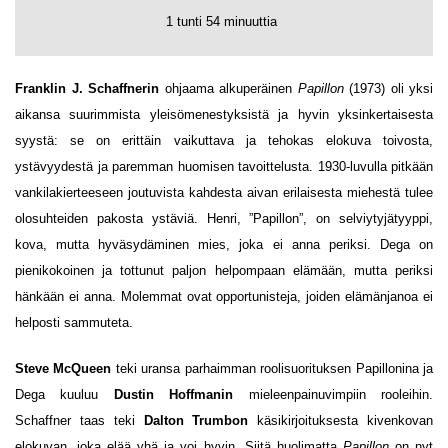
1 tunti 54 minuuttia
Franklin J. Schaffnerin
ohjaama alkuperäinen
Papillon
(1973) oli yksi
aikansa suurimmista yleisömenestyksistä ja hyvin yksinkertaisesta
syystä: se on erittäin vaikuttava ja tehokas elokuva toivosta,
ystävyydestä ja paremman huomisen tavoittelusta. 1930-luvulla pitkään
vankilakierteeseen joutuvista kahdesta aivan erilaisesta miehestä tulee
olosuhteiden pakosta ystäviä. Henri, ”Papillon”, on selviytyjätyyppi,
kova, mutta hyväsydäminen mies, joka ei anna periksi. Dega on
pienikokoinen ja tottunut paljon helpompaan elämään, mutta periksi
hänkään ei anna. Molemmat ovat opportunisteja, joiden elämänjanoa ei
helposti sammuteta.
Steve McQueen
teki uransa parhaimman roolisuorituksen Papillonina ja
Dega kuuluu
Dustin Hoffmanin
mieleenpainuvimpiin rooleihin.
Schaffner taas teki
Dalton Trumbon
käsikirjoituksesta kivenkovan
elokuvan, joka elää yhä ja voi hyvin. Siitä huolimatta
Papillon
on nyt