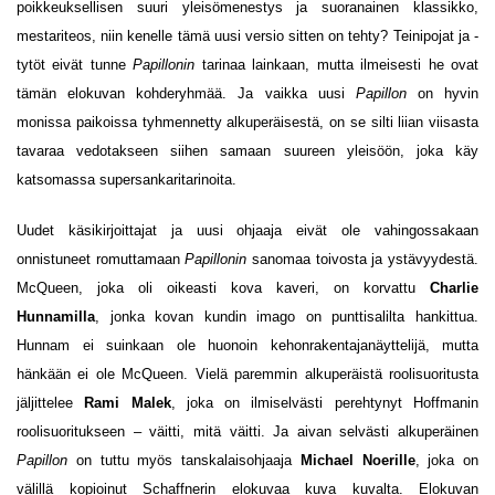
poikkeuksellisen suuri yleisömenestys ja suoranainen klassikko,
mestariteos, niin kenelle tämä uusi versio sitten on tehty? Teinipojat ja -
tytöt eivät tunne
Papillonin
tarinaa lainkaan, mutta ilmeisesti he ovat
tämän elokuvan kohderyhmää. Ja vaikka uusi
Papillon
on hyvin
monissa paikoissa tyhmennetty alkuperäisestä, on se silti liian viisasta
tavaraa vedotakseen siihen samaan suureen yleisöön, joka käy
katsomassa supersankaritarinoita.
Uudet käsikirjoittajat ja uusi ohjaaja eivät ole vahingossakaan
onnistuneet romuttamaan
Papillonin
sanomaa toivosta ja ystävyydestä.
McQueen, joka oli oikeasti kova kaveri, on korvattu
Charlie
Hunnamilla
, jonka kovan kundin imago on punttisalilta hankittua.
Hunnam ei suinkaan ole huonoin kehonrakentajanäyttelijä, mutta
hänkään ei ole McQueen. Vielä paremmin alkuperäistä roolisuoritusta
jäljittelee
Rami Malek
, joka on ilmiselvästi perehtynyt Hoffmanin
roolisuoritukseen – väitti, mitä väitti. Ja aivan selvästi alkuperäinen
Papillon
on tuttu myös tanskalaisohjaaja
Michael Noerille
, joka on
välillä kopioinut Schaffnerin elokuvaa kuva kuvalta. Elokuvan