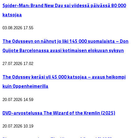
Spider-Man: Brand New Day sai viidessä päivässä 80 000
katsojaa
03.08.2026 17.55
The Odysseyn on nähnyt jo liki 145 000 suomalaista – Don
Quijote Barcelonassa avasi kotimaisen elokuvan syksyn
27.07.2026 17.02
The Odyssey keräsi yli 45 000 katsojaa – avaus heikompi
kuin Oppenheimerilla
20.07.2026 14.59
DVD-arvostelussa The Wizard of the Kremlin (2025)
20.07.2026 10.19