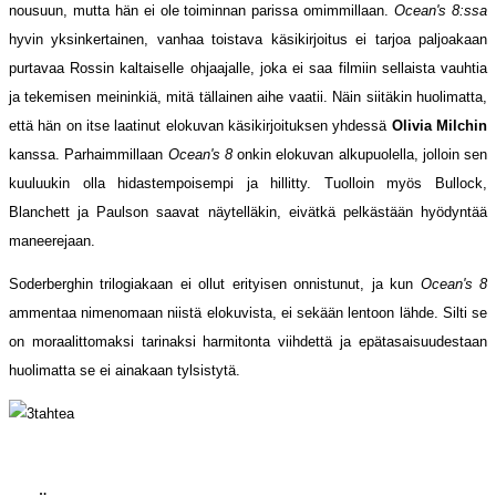
nousuun, mutta hän ei ole toiminnan parissa omimmillaan.
Ocean's 8:ssa
hyvin yksinkertainen, vanhaa toistava käsikirjoitus ei tarjoa paljoakaan
purtavaa Rossin kaltaiselle ohjaajalle, joka ei saa filmiin sellaista vauhtia
ja tekemisen meininkiä, mitä tällainen aihe vaatii. Näin siitäkin huolimatta,
että hän on itse laatinut elokuvan käsikirjoituksen yhdessä
Olivia Milchin
kanssa. Parhaimmillaan
Ocean's 8
onkin elokuvan alkupuolella, jolloin sen
kuuluukin olla hidastempoisempi ja hillitty. Tuolloin myös Bullock,
Blanchett ja Paulson saavat näytelläkin, eivätkä pelkästään hyödyntää
maneerejaan.
Soderberghin trilogiakaan ei ollut erityisen onnistunut, ja kun
Ocean's 8
ammentaa nimenomaan niistä elokuvista, ei sekään lentoon lähde. Silti se
on moraalittomaksi tarinaksi harmitonta viihdettä ja epätasaisuudestaan
huolimatta se ei ainakaan tylsistytä.