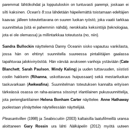
paremmat lähtökohdat ja lopputuloskin on tuntuvasti parempi, joskaan ei
silti kaksinen.
Ocean's 8:ssa
lähdetään häpeilemättä toistamaan edeltäjien
kaavaa: jälleen toteutettavana on suuren luokan ryöstö, joka vaatii tarkkaa
suunnittelua (sitä ei pahemmin nähdä), nerokkaita keksintöjä (teknologiaa,
jota ei ole olemassa) ja millintarkkaa toteutusta (no, niin).
Sandra Bullockin
näyttelemä Danny Oceanin sisko vapautuu vankilasta,
jossa hän on ehtinyt suunnitella suureessa pintaliitäjien gaalassa
tapahtuvaa jalokiviryöstöä. Hän värvää avukseen vanhoja ystäviään (
Cate
Blanchett
,
Sarah Paulson
,
Mindy Kaling
) ja uuden tuttavuuden, siististi
coolin hakkerin (
Rihanna
, uskottavuus huipussaan) sekä mestariluokan
taskuvarkaan (
Awkwafina
). Suunnitelman toteutuksen kannalta erityisen
tärkeässä osassa on raha-asiansa sössinyt irlantilainen pukusuunnittelija,
jota perienglantilainen
Helena Bonham Carter
näyttelee.
Anne Hathaway
puolestaan ylinäyttelee näytellessään näyttelijää.
Pleasantvillen
(1998) ja
Seabiscuitin
(2003) kaltaisilla laatufilmeillä uransa
aloittaneen
Gary Rossin
ura lähti
Nälkäpelin
(2012) myötä uuteen