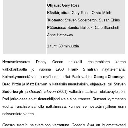
Ohjaus:
Gary Ross
Käsikirjoitus:
Gary Ross, Olivia Milch
Tuotanto:
Steven Soderbergh, Susan Ekins
Pääosissa:
Sandra Bullock, Cate Blanchett,
Anne Hathaway
1 tunti 50 minuuttia
Herrasmiesvaras Danny Ocean seikkaili ensimmäisen kerran
valkokankaalla jo vuonna 1960
Frank Sinatran
näyttelemänä.
Kolmekymmentä vuotta myöhemmin Rat Pack vaihtui
George Clooneyn
,
Brad Pittin
ja
Matt Damonin
kaltaisiin nuorukaisiin, ohjaajaksi tuli
Steven
Soderbergh
ja
Ocean's Eleven
(2001) valloitti maailman elokuvayleisön.
Pari jatko-osaa eivät riemunkiljahduksia aiheuttaneet. Runsaat kymmenen
vuotta franchise sai olla naftaliinissa, kunnes se nostettiin jälleen esiin
naisversiota varten.
Ghostbustersin
naisversioon verrattuna
Ocean's 8:lla
on huomattavasti