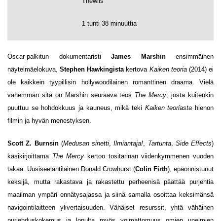
Thewlis
1 tunti 38 minuuttia
Oscar-palkitun dokumentaristi
James Marshin
ensimmäinen
näytelmäelokuva,
Stephen Hawkingista
kertova
Kaiken teoria
(2014) ei
ole kaikkein tyypillisin hollywoodilainen romanttinen draama. Vielä
vähemmän sitä on Marshin seuraava teos
The Mercy
, josta kuitenkin
puuttuu se hohdokkuus ja kauneus, mikä teki
Kaiken teoriasta
hienon
filmin ja hyvän menestyksen.
Scott Z. Burnsin
(
Medusan sinetti
,
Ilmiantaja!
,
Tartunta
,
Side Effects
)
käsikirjoittama
The Mercy
kertoo tositarinan viidenkymmenen vuoden
takaa. Uusiseelantilainen Donald Crowhurst (
Colin Firth
), epäonnistunut
keksijä, mutta rakastava ja rakastettu perheenisä päättää purjehtia
maailman ympäri ennätysajassa ja siinä samalla osoittaa keksimänsä
navigointilaitteen ylivertaisuuden. Vähäiset resurssit, yhtä vähäinen
purjehduskokemus ja lopulta myös voimattomuus omien unelmien