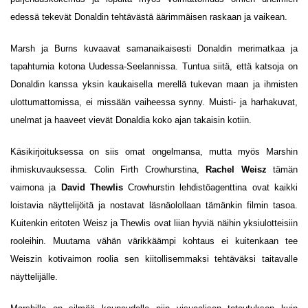
edessä tekevät Donaldin tehtävästä äärimmäisen raskaan ja vaikean.
Marsh ja Burns kuvaavat samanaikaisesti Donaldin merimatkaa ja
tapahtumia kotona Uudessa-Seelannissa. Tuntua siitä, että katsoja on
Donaldin kanssa yksin kaukaisella merellä tukevan maan ja ihmisten
ulottumattomissa, ei missään vaiheessa synny. Muisti- ja harhakuvat,
unelmat ja haaveet vievät Donaldia koko ajan takaisin kotiin.
Käsikirjoituksessa on siis omat ongelmansa, mutta myös Marshin
ihmiskuvauksessa. Colin Firth Crowhurstina,
Rachel Weisz
tämän
vaimona ja
David Thewlis
Crowhurstin lehdistöagenttina ovat kaikki
loistavia näyttelijöitä ja nostavat läsnäolollaan tämänkin filmin tasoa.
Kuitenkin eritoten Weisz ja Thewlis ovat liian hyviä näihin yksiulotteisiin
rooleihin. Muutama vähän värikkäämpi kohtaus ei kuitenkaan tee
Weiszin kotivaimon roolia sen kiitollisemmaksi tehtäväksi taitavalle
näyttelijälle.