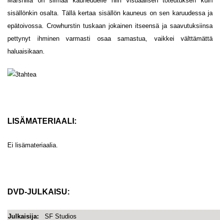
Marshilla on silmää kauneudelle niin visuaalisen toteutuksen kuin
sisällönkin osalta. Tällä kertaa sisällön kauneus on sen karuudessa ja
epätoivossa. Crowhurstin tuskaan jokainen itseensä ja saavutuksiinsa
pettynyt ihminen varmasti osaa samastua, vaikkei välttämättä
haluaisikaan.
LISÄMATERIAALI:
Ei lisämateriaalia.
DVD-JULKAISU:
Julkaisija:
SF Studios