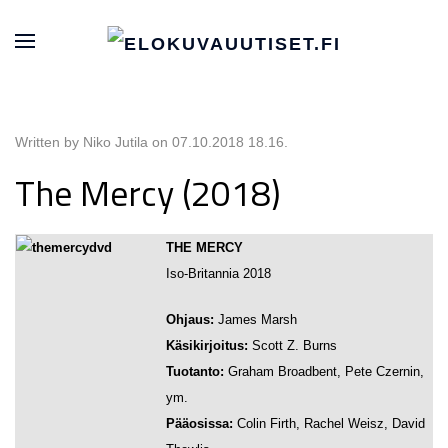
Written by Niko Jutila on
07.10.2018 18.16
.
The Mercy (2018)
THE MERCY
Iso-Britannia 2018
Ohjaus:
James Marsh
Käsikirjoitus:
Scott Z. Burns
Tuotanto:
Graham Broadbent, Pete Czernin,
ym.
Pääosissa:
Colin Firth, Rachel Weisz, David