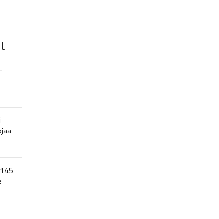
t
–
i
ojaa
 145
e