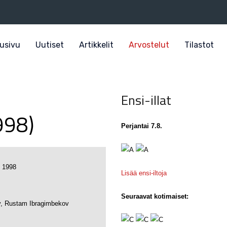
usivu
Uutiset
Artikkelit
Arvostelut
Tilastot
Ensi-illat
998)
Perjantai 7.8.
i 1998
Lisää ensi-iltoja
Seuraavat kotimaiset:
v, Rustam Ibragimbekov