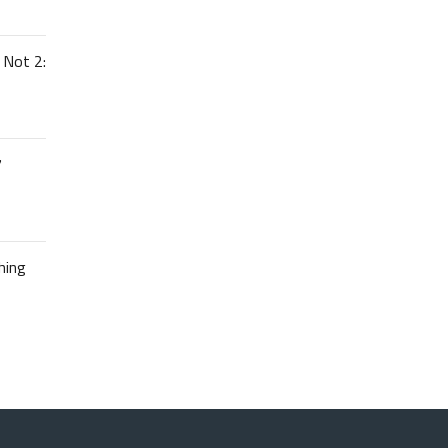
 Not 2:
7
hing