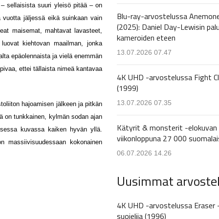
 sellaisista suuri yleisö pitää – on
Blu-ray-arvostelussa Anemon
vuotta jäljessä eikä suinkaan vain
(2025): Daniel Day-Lewisin pal
ppeat maisemat, mahtavat lavasteet,
kameroiden eteen
mi luovat kiehtovan maailman, jonka
13.07.2026 07.47
alta epäolennaista ja vielä enemmän
ivaa, ettei tällaista nimeä kantavaa
4K UHD -arvostelussa Fight C
(1999)
13.07.2026 07.35
oliiton hajoamisen jälkeen ja pitkän
inä on tunkkainen, kylmän sodan ajan
Kätyrit & monsterit -elokuvan 
aisessa kuvassa kaiken hyvän yllä.
viikonloppuna 27 000 suomalai
on massiivisuudessaan kokonainen
06.07.2026 14.26
Uusimmat arvoste
4K UHD -arvostelussa Eraser 
suojelija (1996)