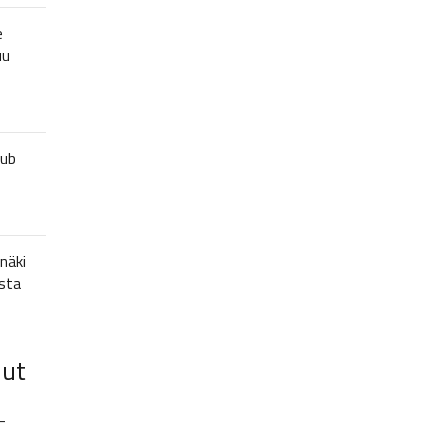
e
uu
lub
näki
sta
lut
–