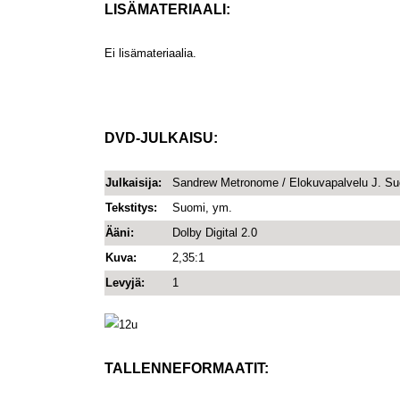
LISÄMATERIAALI:
Ei lisämateriaalia.
DVD-JULKAISU:
Julkaisija:
Sandrew Metronome / Elokuvapalvelu J. S
Tekstitys:
Suomi, ym.
Ääni:
Dolby Digital 2.0
Kuva:
2,35:1
Levyjä:
1
TALLENNEFORMAATIT: