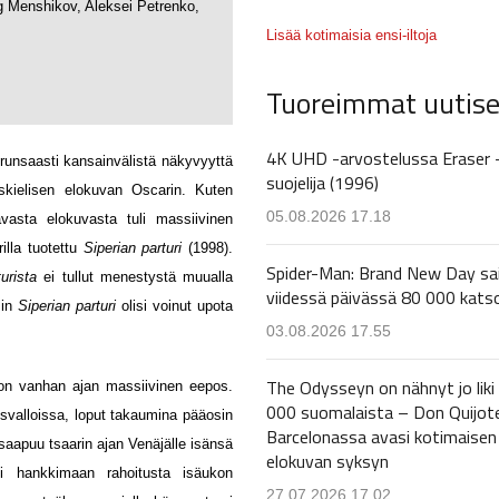
 Menshikov, Aleksei Petrenko,
Lisää kotimaisia ensi-iltoja
Tuoreimmat uutise
4K UHD -arvostelussa Eraser 
 runsaasti kansainvälistä näkyvyyttä
suojelija (1996)
askielisen elokuvan Oscarin. Kuten
05.08.2026 17.18
avasta elokuvasta tuli massiivinen
rilla tuotettu
Siperian parturi
(1998).
Spider-Man: Brand New Day sa
urista
ei tullut menestystä muualla
viidessä päivässä 80 000 kats
min
Siperian parturi
olisi voinut upota
03.08.2026 17.55
The Odysseyn on nähnyt jo liki
n vanhan ajan massiivinen eepos.
000 suomalaista – Don Quijot
svalloissa, loput takaumina pääosin
Barcelonassa avasi kotimaisen
 saapuu tsaarin ajan Venäjälle isänsä
elokuvan syksyn
si hankkimaan rahoitusta isäukon
27.07.2026 17.02