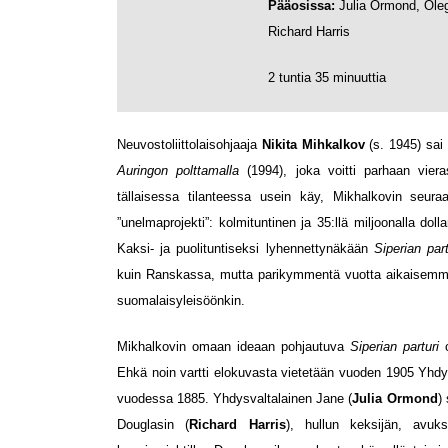
Pääosissa:
Julia Ormond, Oleg
Richard Harris
2 tuntia 35 minuuttia
Neuvostoliittolaisohjaaja
Nikita Mihkalkov
(s. 1945) sai
Auringon polttamalla
(1994), joka voitti parhaan vier
tällaisessa tilanteessa usein käy, Mikhalkovin seura
”unelmaprojekti”: kolmituntinen ja 35:llä miljoonalla dolla
Kaksi- ja puolituntiseksi lyhennettynäkään
Siperian part
kuin Ranskassa, mutta parikymmentä vuotta aikaisem
suomalaisyleisöönkin.
Mikhalkovin omaan ideaan pohjautuva
Siperian parturi
o
Ehkä noin vartti elokuvasta vietetään vuoden 1905 Yhdy
vuodessa 1885. Yhdysvaltalainen Jane (
Julia Ormond
)
Douglasin (
Richard Harris
), hullun keksijän, avuk