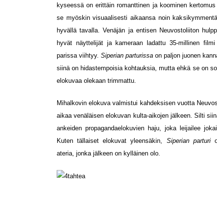
kyseessä on erittäin romanttinen ja koominen kertomus –
se myöskin visuaalisesti aikaansa noin kaksikymmentä 
hyvällä tavalla. Venäjän ja entisen Neuvostoliiton hul
hyvät näyttelijät ja kameraan ladattu 35-millinen fil
parissa viihtyy.
Siperian parturissa
on paljon juonen kann
siinä on hidastempoisia kohtauksia, mutta ehkä se on sop
elokuvaa olekaan trimmattu.
Mihalkovin elokuva valmistui kahdeksisen vuotta Neuvost
aikaa venäläisen elokuvan kulta-aikojen jälkeen. Silti si
ankeiden propagandaelokuvien haju, joka leijailee jok
Kuten tällaiset elokuvat yleensäkin,
Siperian parturi
ateria, jonka jälkeen on kylläinen olo.