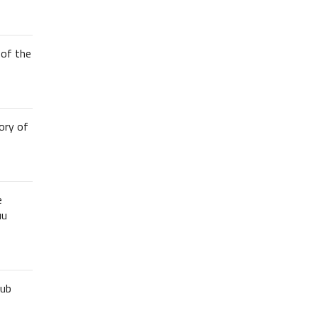
of the
ory of
e
uu
lub