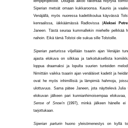
lempiprojektille. Douglas aikoo rakentaa höyryllä toimi
Siperian metsät omaan kukkaroonsa. Kaunis ja vaale
Venäjällä, myös nuoressa kadettikoulua käyvässä Tols
kenraalissa, iäkkäämässä Radlovissa (
Aleksei Petr
Janeen. Tästä seuraa kummallekin miehelle pelkkää h
nahoin. Eikä tämä Tolstoi ole sukua sille Tolstoille.
Siperian parturissa
viljellään tsaarin ajan Venäjän tu
ajasta elokuva on silkkaa ja tarkoituksellista komii
loppua draamaksi ja lopulta suurien tunteiden melo
Nimittäin vaikka tsaarin ajan venäläiset kadetit ja heid
ovat he myös inhimillisiä ja lämpimiä hahmoja, jois
ulottuvuus. Sama pätee Janeen, jota näyttelevä Juli
elokuvan jälkeen pari kunnianhimoisempaa elokuvaa
Sense of Snow’n
(1997), minkä jälkeen hänelle ei s
tarjottukaan.
Siperian parturin
huono yleisömenestys on kyllä toi