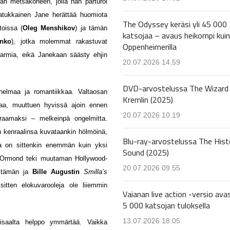
van metsäkoneen, jolla hän parturoi
atukkainen Jane herättää huomiota
The Odyssey keräsi yli 45 000
toissa (
Oleg Menshikov
) ja tämän
katsojaa – avaus heikompi kuin
enko
), jotka molemmat rakastuvat
Oppenheimerilla
armia, eikä Janekaan säästy ehjin
20.07.2026 14.59
DVD-arvostelussa The Wizard 
nnelmaa ja romantiikkaa. Valtaosan
Kremlin (2025)
kkaa, muuttuen hyvissä ajoin ennen
20.07.2026 10.19
draamaksi – melkeinpä ongelmitta.
än kenraalinsa kuvataankin hölmöinä,
Blu-ray-arvostelussa The Hist
sa on sittenkin enemmän kuin yksi
Sound (2025)
a Ormond teki muutaman Hollywood-
20.07.2026 09.55
, tämän ja
Bille Augustin
Smilla’s
itten elokuvarooleja ole liiemmin
Vaianan live action -versio avas
5 000 katsojan tuloksella
13.07.2026 18.05
saalta helppo ymmärtää. Vaikka