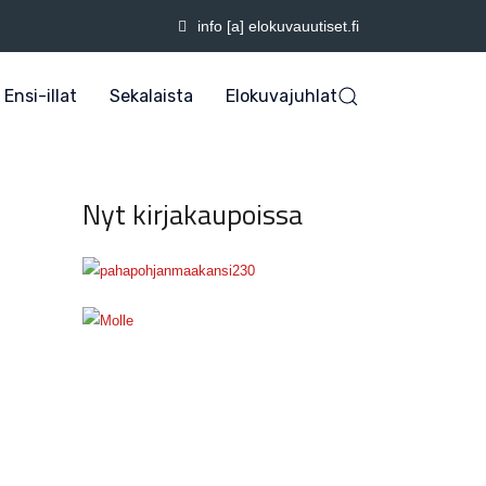
info [a] elokuvauutiset.fi
Ensi-illat
Sekalaista
Elokuvajuhlat
Nyt kirjakaupoissa