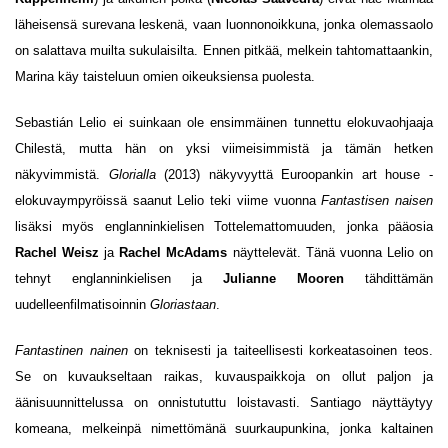
läheisensä surevana leskenä, vaan luonnonoikkuna, jonka olemassaolo
on salattava muilta sukulaisilta. Ennen pitkää, melkein tahtomattaankin,
Marina käy taisteluun omien oikeuksiensa puolesta.
Sebastián Lelio ei suinkaan ole ensimmäinen tunnettu elokuvaohjaaja
Chilestä, mutta hän on yksi viimeisimmistä ja tämän hetken
näkyvimmistä.
Glorialla
(2013) näkyvyyttä Euroopankin art house -
elokuvaympyröissä saanut Lelio teki viime vuonna
Fantastisen naisen
lisäksi myös englanninkielisen Tottelemattomuuden, jonka pääosia
Rachel Weisz
ja
Rachel McAdams
näyttelevät. Tänä vuonna Lelio on
tehnyt englanninkielisen ja
Julianne Mooren
tähdittämän
uudelleenfilmatisoinnin
Gloriastaan
.
Fantastinen nainen
on teknisesti ja taiteellisesti korkeatasoinen teos.
Se on kuvaukseltaan raikas, kuvauspaikkoja on ollut paljon ja
äänisuunnittelussa on onnistututtu loistavasti. Santiago näyttäytyy
komeana, melkeinpä nimettömänä suurkaupunkina, jonka kaltainen