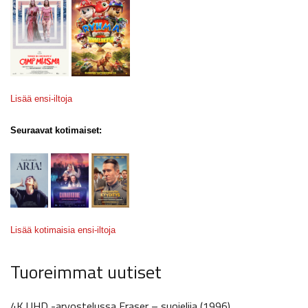
Lisää ensi-iltoja
Seuraavat kotimaiset:
Lisää kotimaisia ensi-iltoja
Tuoreimmat uutiset
4K UHD -arvostelussa Eraser – suojelija (1996)