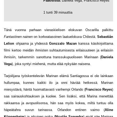
Pääosissa:
Daniela Vega, Francisco Reyes
1 tunti 39 minuuttia
Tänä vuonna parhaan vieraskielisen elokuvan Oscarilla palkittu
Fantastinen nainen
on korkeatasoinen laatuelokuva Chilestä.
Sebastián
Lelion
ohjaama ja yhdessä
Gonzzalo Mazan
kanssa käsikirjoittama
filmi kertoo meidän ihmisten suhtautumisesta erilaisuuteen ja erilaisiin
ihmisiin, tarkemmin sanottuna transsukupuoliseen Marinaan (
Daniela
Vega
), joka syntyi miehenä, mutta elää nykyään naisena.
Tarjoilijana työskentelevän Marinan elämä Santiagossa ei ole lainkaan
hullumpaa, kunnes kaikki ilo ja onni häviää hetkessä. Marinan
miesystävä, häntä huomattavasti vanhempi Orlando (
Francisco Reyes
)
saa sairauskohtauksen ja kuolee. Sen lisäksi, että Marina menettää
rakkaansa ja avopuolisonsa, hän saa myös kokea, miltä tuntuu olla
häpeätahra suvun tarinassa. Orlandon entinen vaimo (
Aline
Küppenheim
) ja aikuinen poika (
Nicolás Saavedra
) eivät näe Marinaa