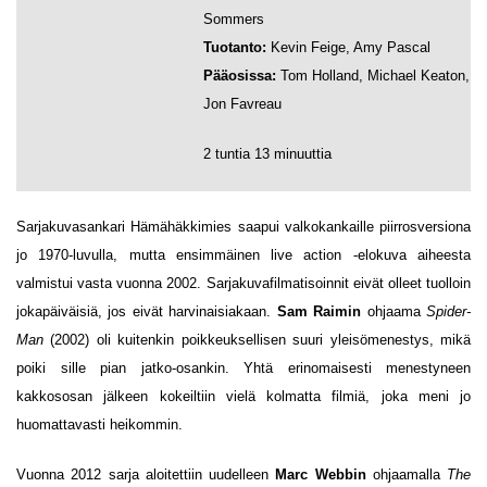
Sommers
Tuotanto:
Kevin Feige, Amy Pascal
Pääosissa:
Tom Holland, Michael Keaton,
Jon Favreau
2 tuntia 13 minuuttia
Sarjakuvasankari Hämähäkkimies saapui valkokankaille piirrosversiona
jo 1970-luvulla, mutta ensimmäinen live action -elokuva aiheesta
valmistui vasta vuonna 2002. Sarjakuvafilmatisoinnit eivät olleet tuolloin
jokapäiväisiä, jos eivät harvinaisiakaan.
Sam Raimin
ohjaama
Spider-
Man
(2002) oli kuitenkin poikkeuksellisen suuri yleisömenestys, mikä
poiki sille pian jatko-osankin. Yhtä erinomaisesti menestyneen
kakkososan jälkeen kokeiltiin vielä kolmatta filmiä, joka meni jo
huomattavasti heikommin.
Vuonna 2012 sarja aloitettiin uudelleen
Marc Webbin
ohjaamalla
The