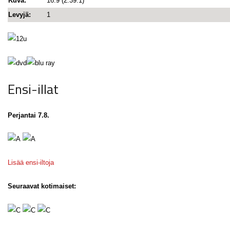
Kuva:
16:9 (2.39:1)
Levyjä:
1
Ensi-illat
Perjantai 7.8.
Lisää ensi-iltoja
Seuraavat kotimaiset: