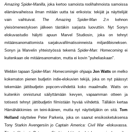
Amazing Spider-Manilla
, joka kertoo samoista roolihahmoista samoissa
elämänvaiheissa ilman mitään uutta tai erikoista: tekijät ja näyttelijät
vain vaihtuivat.
The Amazing Spider-Man 2:n
kehnon
yleisömenestyksen jälkeen tästäkin sarjasta luovuttiin. Nyt Sonyn
elokuvastudio hälytti apuun Marvel Studiosin, joka on tehnyt
mitäänsanomattomista sarjakuvafilmatisoinneista miljardibisneksen.
Sonyn ja Marvelin yhteistyössä tekemä
Spider-Man: Homecoming
ei
kuitenkaan ole mitäänsanomaton, mutta ei kovin "puheliaskaan".
Webbin tapaan
Spider-Man: Homecomingin
ohjaaja
Jon Watts
on melko
kokematon pienen budjetin indie-elokuvien tekijä, joka on nyt päässyt
tekemään jättibudjetin popcorn-viihdettä koko maailmalle. Watts on
kuitenkin onnistunut säilyttämään kevyen, vapaamman otteen ja
totisesti tehnyt jättibudjetin filmistään hyvää viihdettä. Tälläkin kertaa
Hämähäkkimies on teini-ikäinen, mutta nyt näyttelijäkin on sitä.
Tom
Holland
näyttelee Peter Parkeria, joka on saanut ensikosketuksensa
Tony Starkin Avengersiin jo
Captain America: Civil War
-elokuvassa.