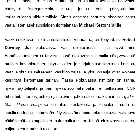
Tässä filmissä Peter on Starkin yhtiön koulutuksessa ja haaveilee
pääsystä Avengerseihin, mutta joutuu vain päivystämään
kotiseutujensa pikkurikollisia. Sitten onnekas sattuma johdattaa hänet
vaarallisten asekauppiaiden (johtajanaan
Michael Keaton
) jäljille.
Vaikka elokuvan juliste antoikin toisin ymmärtää, on Tony Stark (
Robert
Downey Jr.
) elokuvassa vain sivuroolissa – ja hyvä niin.
Hämähäkkimiehen ei tarvitse tässä elokuvassa kilpailla näkyvyydestä
muiden kovahintaisten näyttelijöiden ja sarjakuvasankareiden kanssa,
vaan elokuvan seitsemän käsikirjoittajaa ja yksi ohjaaja ovat voineet
keskittyä kertomaan tarinan. Tässä elokuvassa nimittäin on tarina,
hyviä näyttelijöitä ja pari hyvää roolihahmoakin, ei pelkästään CGI-
tehosteita, tuotesijoittelua ja tulevien jatko-osien markkinointia.
Spider-
Man: Homecomingissa
on alku, keskikohta ja loppukin, mutta ei
lopullinen loppu, tietenkään. Nykypäivän supersankarielokuvia vaivaava
häikäilemätön kaupallinen laskemallisuus on tässä elokuvassa paljon,
paljon pienemmässä roolissa.