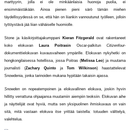
marttyyrin, jolla ei ole minkäänlaisia huonoja puolia, ei
ensimmäistäkään. Ainoa pienen pieni särö tämän miehen
täydellisyydessä on se, että hän on liiankin vannoutunut työlleen, jolloin
tyttöystävä jää liian vähäiselle huomiolle.
Stone ja käsikirjoittajakumppani
Kieran Fitzgerald
ovat rakentaneet
koko elokuvan
Laura Poitrasin
Oscar-palkitun
Citizenfour
-
dokumenttielokuvan kuvausvaiheen ympärille. Elokuvan nykyhetki on
hongkongilaisessa hotellissa, jossa Poitras (
Melissa Leo
) ja muutama
journalisti (
Zachary Quinto
ja
Tom Wilkinson
) haastattelevat
Snowdenia, jonka tarinoiden mukana hypitään takaisin ajassa.
Snowden
on nopeatempoinen ja elokuvallinen elokuva, joskin hyvin
hillitty verrattuna ohjaajansa muutamiin aiempiin teoksiin. Elokuvan aihe
ja näyttelijät ovat hyviä, mutta sen yksipuolinen ihmiskuvaus on vain
sitä, mitä vastaan elokuva itse yrittää taistella: totuuden välttelyä,
valehtelua.