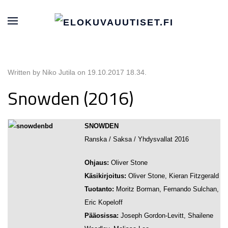
Written by Niko Jutila on
19.10.2017 18.34
.
Snowden (2016)
SNOWDEN
Ranska / Saksa / Yhdysvallat 2016
Ohjaus:
Oliver Stone
Käsikirjoitus:
Oliver Stone, Kieran Fitzgerald
Tuotanto:
Moritz Borman, Fernando Sulchan,
Eric Kopeloff
Pääosissa:
Joseph Gordon-Levitt, Shailene