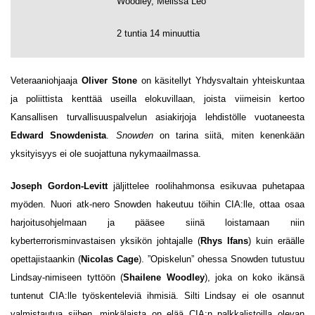
Woodley, Melissa Leo
2 tuntia 14 minuuttia
Veteraaniohjaaja
Oliver Stone
on käsitellyt Yhdysvaltain yhteiskuntaa
ja poliittista kenttää useilla elokuvillaan, joista viimeisin kertoo
Kansallisen turvallisuuspalvelun asiakirjoja lehdistölle vuotaneesta
Edward Snowdenista
.
Snowden
on tarina siitä, miten kenenkään
yksityisyys ei ole suojattuna nykymaailmassa.
Joseph Gordon-Levitt
jäljittelee roolihahmonsa esikuvaa puhetapaa
myöden. Nuori atk-nero Snowden hakeutuu töihin CIA:lle, ottaa osaa
harjoitusohjelmaan ja pääsee siinä loistamaan niin
kyberterrorisminvastaisen yksikön johtajalle (
Rhys Ifans
) kuin eräälle
opettajistaankin (
Nicolas Cage
). ”Opiskelun” ohessa Snowden tutustuu
Lindsay-nimiseen tyttöön (
Shailene Woodley
), joka on koko ikänsä
tuntenut CIA:lle työskenteleviä ihmisiä. Silti Lindsay ei ole osannut
valmistautua siihen, minkälaista on elää CIA:n palkkalistoilla olevan