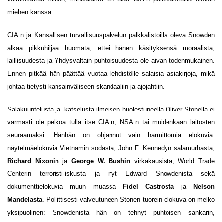
miehen kanssa.
CIA:n ja Kansallisen turvallisuuspalvelun palkkalistoilla oleva Snowden
alkaa pikkuhiljaa huomata, ettei hänen käsityksensä moraalista,
laillisuudesta ja Yhdysvaltain puhtoisuudesta ole aivan todenmukainen.
Ennen pitkää hän päättää vuotaa lehdistölle salaisia asiakirjoja, mikä
johtaa tietysti kansainväliseen skandaaliin ja ajojahtiin.
Salakuuntelusta ja -katselusta ilmeisen huolestuneella Oliver Stonella ei
varmasti ole pelkoa tulla itse CIA:n, NSA:n tai muidenkaan laitosten
seuraamaksi. Hänhän on ohjannut vain harmittomia elokuvia:
näytelmäelokuvia Vietnamin sodasta, John F. Kennedyn salamurhasta,
Richard Nixonin
ja
George W. Bushin
virkakausista, World Trade
Centerin terroristi-iskusta ja nyt Edward Snowdenista sekä
dokumenttielokuvia muun muassa
Fidel Castrosta
ja
Nelson
Mandelasta
. Poliittisesti valveutuneen Stonen tuorein elokuva on melko
yksipuolinen: Snowdenista hän on tehnyt puhtoisen sankarin,