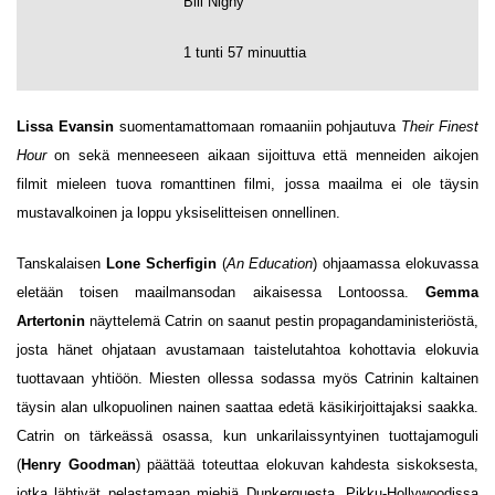
Bill Nighy
1 tunti 57 minuuttia
Lissa Evansin
suomentamattomaan romaaniin pohjautuva
Their Finest
Hour
on sekä menneeseen aikaan sijoittuva että menneiden aikojen
filmit mieleen tuova romanttinen filmi, jossa maailma ei ole täysin
mustavalkoinen ja loppu yksiselitteisen onnellinen.
Tanskalaisen
Lone Scherfigin
(
An Education
) ohjaamassa elokuvassa
eletään toisen maailmansodan aikaisessa Lontoossa.
Gemma
Artertonin
näyttelemä Catrin on saanut pestin propagandaministeriöstä,
josta hänet ohjataan avustamaan taistelutahtoa kohottavia elokuvia
tuottavaan yhtiöön. Miesten ollessa sodassa myös Catrinin kaltainen
täysin alan ulkopuolinen nainen saattaa edetä käsikirjoittajaksi saakka.
Catrin on tärkeässä osassa, kun unkarilaissyntyinen tuottajamoguli
(
Henry Goodman
) päättää toteuttaa elokuvan kahdesta siskoksesta,
jotka lähtivät pelastamaan miehiä Dunkerquesta. Pikku-Hollywoodissa