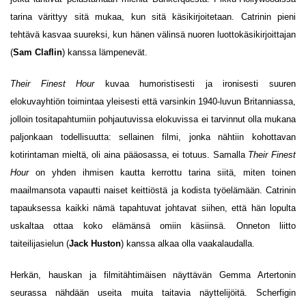
tarina värittyy sitä mukaa, kun sitä käsikirjoitetaan. Catrinin pieni
tehtävä kasvaa suureksi, kun hänen välinsä nuoren luottokäsikirjoittajan
(
Sam Claflin
) kanssa lämpenevät.
Their Finest Hour
kuvaa humoristisesti ja ironisesti suuren
elokuvayhtiön toimintaa yleisesti että varsinkin 1940-luvun Britanniassa,
jolloin tositapahtumiin pohjautuvissa elokuvissa ei tarvinnut olla mukana
paljonkaan todellisuutta: sellainen filmi, jonka nähtiin kohottavan
kotirintaman mieltä, oli aina pääosassa, ei totuus. Samalla
Their Finest
Hour
on yhden ihmisen kautta kerrottu tarina siitä, miten toinen
maailmansota vapautti naiset keittiöstä ja kodista työelämään. Catrinin
tapauksessa kaikki nämä tapahtuvat johtavat siihen, että hän lopulta
uskaltaa ottaa koko elämänsä omiin käsiinsä. Onneton liitto
taiteilijasielun (
Jack Huston
) kanssa alkaa olla vaakalaudalla.
Herkän, hauskan ja filmitähtimäisen näyttävän Gemma Artertonin
seurassa nähdään useita muita taitavia näyttelijöitä. Scherfigin