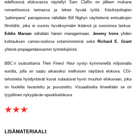
edellisessä elokuvassa näytellyt Sam Claflin on jälleen mukana
romanttisessa tarinassa ja tekee hyvää työtä. Käsikirjoittajien
”pahimpana” painajaisena nähdään Bill Nighyn näyttelemä entisaikojen
filmitähti, joka ei suostu hyväksymään ikäänsä ja suosionsa laskua.
Eddie Marsan
nähdään hänen managerinaan,
Jeremy Irons
yhden
kohtauksen cameo-roolissa sotaministerinä sekä
Richard E. Grant
yhtenä propagandaosaston työntekijöistä.
BBC:n osatuottama
Their Finest Hour
syntyi kymmenellä miljoonalla
eurolla, jolla on saatu aikaiseksi melkoisen näyttävä elokuva. CGI-
tehosteita hyödyntävät kuvat sulautuvat hyvin muuhun elokuvaan, joka
on huolella lavastettu ja puvustettu. Visuaaliselta ilmeeltään se on
tyypillinen nykypäivän epookkielokuva.
LISÄMATERIAALI: