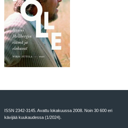
ISSN 2342-3145. Avattu lokakuussa 2008. Noin 30 600 eri
kävijää kuukaudessa (1/2024).