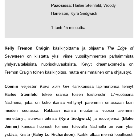
Pääosissa:
Hailee Steinfeld, Woody
Harrelson, Kyra Sedgwick
1 tunti 45 minuuttia
Kelly Fremon Craigin
käsikirjoittama ja ohjaama
The Edge of
Seventeen
on kiistatta yksi viime vuosikymmenten parhaimmista
yhdysvaltalaisista nuorisokuvauksista. Kevyt draamakomedia on
Fremon Craigin toinen käsikirjoitus, mutta ensimmäinen oma ohjaustyö.
Coenin
veljesten
Kova kuin kivi
-länkkärissä läpimurtonsa tehnyt
Hailee Steinfeld
tekee uransa toisen loistoroolin 17-vuotiaana
Nadinena, joka on koko ikänsä viihtynyt paremmin omassaan kuin
muiden seurassa. Rakkaan isänsä muutamia vuosia aiemmin
menettänyt, surevan äitinsä (
Kyra Sedgwick
) ja isoveljensä (
Blake
Jenner
) kanssa huonosti toimeen tulevalla Nadinella on vain yksi
ystävä, Krista (
Haley Lu Richardson
). Kaikki alkaa mennä lopullisesti