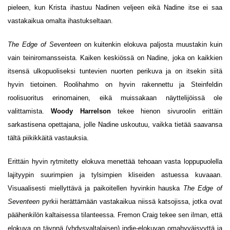
pieleen, kun Krista ihastuu Nadinen veljeen eikä Nadine itse ei saa
vastakaikua omalta ihastukseltaan.
The Edge of Seventeen
on kuitenkin elokuva paljosta muustakin kuin
vain teiniromansseista. Kaiken keskiössä on Nadine, joka on kaikkien
itsensä ulkopuoliseksi tuntevien nuorten perikuva ja on itsekin siitä
hyvin tietoinen. Roolihahmo on hyvin rakennettu ja Steinfeldin
roolisuoritus erinomainen, eikä muissakaan näyttelijöissä ole
valittamista.
Woody Harrelson
tekee hienon sivuroolin erittäin
sarkastisena opettajana, jolle Nadine uskoutuu, vaikka tietää saavansa
tältä piikikkäitä vastauksia.
Erittäin hyvin rytmitetty elokuva menettää tehoaan vasta loppupuolella
lajityypin suurimpien ja tylsimpien kliseiden astuessa kuvaaan.
Visuaalisesti miellyttävä ja paikoitellen hyvinkin hauska
The Edge of
Seventeen
pyrkii herättämään vastakaikua niissä katsojissa, jotka ovat
päähenkilön kaltaisessa tilanteessa. Fremon Craig tekee sen ilman, että
elokuva on täynnä (yhdysvaltalaisen) indie-elokuvan omahyväisyyttä ja