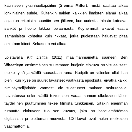
kauniiseen yksinhuoltajaäitiin (
Sienna Miller
), mistä saattaa alkaa
jonkinlainen suhde. Kuitenkin näiden kaikkien ihmisten elämä alkaa
ohjautua erikoisiin suuntiin sen jälkeen, kun uudesta talosta katoavat
sähköt ja huolto lakkaa pelaamasta. Köyhemmät alkavat vaatia
samanlaista kohtelua kuin rikkaat, jotka puolestaan haluavat pitää
omistaan kiinni. Sekasorto voi alkaa.
Loistavalla
Kill Listillä
(2011) maailmanmainetta saaneen
Ben
Wheatleyn
ensimmäinen suuremman budjetin elokuva on visuaalisesti
melko tylsä ja välillä suorastaan ruma. Budjetti on sittenkin ollut liian
pieni, kun kyse on suuret lavasteet vaativasta epookista, eivätkä kaikki
niminäyttelijätkään varmasti ole suostuneet mukaan taskurahalla.
Lavasteissa onkin välillä toivomisen varaa, samoin ulkokuvien lähes
täydellinen puuttuminen tekee filmistä tunkkaisen. Sitäkin enemmän
rumuutta elokuvaan tuo sen kuvaus, joka on häpeilemättömän
digitaalista ja elottoman muovista. CGI-kuvat ovat nekin melkoisen
vaatimattomia.