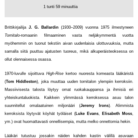
1 tunti 59 minuuttia
Brittikirjailija
J. G. Ballardin
(1930–2009) vuonna 1975 ilmestyneen
Tornitalo
-romaanin filmaaminen vasta neljäkymmentä vuotta
myöhemmin on tuonut tekstiin aivan uudenlaisia ulottuvuuksia, mutta
samalla siitä puuttuu ajatusten tuoreus, mikä alkuperäisteoksessa on
ollut olennaisessa osassa.
1970-luvulle sijoittuva
High-Rise
kertoo nuoresta komeasta lääkäristä
(
Tom Hiddleston
), joka muuttaa uuden tornitalon ylempiin kerroksiin.
Massiivisesta talosta löytyy omat ruokakauppansa ja ihmisiä eri
yhteiskuntaluokista. Kaikkein ylimmässä kerroksessa asuu talon
suunnitellut omalaatuinen miljonääri (
Jeremy Irons
). Alimmista
kerroksista löytyvät köyhät työläiset (
Luke Evans
,
Elisabeth Moss
,
ym.) ovat huomattavasti onnellisempia, mutta melko onnettomia hekin.
Lääkäri tutustuu jossakin näiden kahden kastin välillä asuvaan