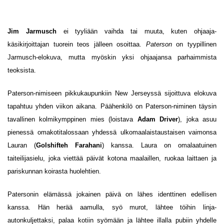
Jim Jarmusch
ei tyyliään vaihda tai muuta, kuten ohjaaja-
käsikirjoittajan tuorein teos jälleen osoittaa.
Paterson
on tyypillinen
Jarmusch-elokuva, mutta myöskin yksi ohjaajansa parhaimmista
teoksista.
Paterson-nimiseen pikkukaupunkiin New Jerseyssä sijoittuva elokuva
tapahtuu yhden viikon aikana. Päähenkilö on Paterson-niminen täysin
tavallinen kolmikymppinen mies (loistava
Adam Driver
), joka asuu
pienessä omakotitalossaan yhdessä ulkomaalaistaustaisen vaimonsa
Lauran (
Golshifteh Farahani
) kanssa. Laura on omalaatuinen
taiteilijasielu, joka viettää päivät kotona maalaillen, ruokaa laittaen ja
pariskunnan koirasta huolehtien.
Patersonin elämässä jokainen päivä on lähes identtinen edellisen
kanssa. Hän herää aamulla, syö murot, lähtee töihin linja-
autonkuljettaksi, palaa kotiin syömään ja lähtee illalla pubiin yhdelle