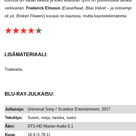
kuvissa on vähän liikettä ja koko elokuvan rytmi on positiivisella tavalla
verkkainen.
Frederick Elmesin
(
Eraserhead
,
Blue Velvet – ja sinisempi
oli yö
,
Broken Flowers
) kuvaus on kaunista, mutta kaunistelematonta.
LISÄMATERIAALI:
Trailereita.
BLU-RAY-JULKAISU:
Julkaisija:
Universal Sony / Scanbox Entertainment, 2017
Tekstitys:
Suomi, norja, tanska, ruotsi
Ääni:
DTS-HD Master Audio 5.1
Kuva:
16:9 (1.78:1)