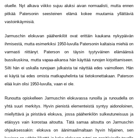
oluelle. Nyt alkava viikko sujuu aluksi aivan normaalisti, mutta ennen
pitkää Patersonin seesteinen elämä kokee muutamia yllättäviä
vastoinkäymisiä.
Jarmuschin elokuvan päähenkilöt ovat erittäin kaukana nykypäivän
ihmisestä, mutta esimerkiksi 1950-luvulla Patersonin kaltaisia miehiä on
varmasti riittänyt. Paterson on täysin tyytyväinen elämäänsä
bussikuskina, mutta vapaa-aikansa hän käyttää runojen kirjoittamiseen.
Silti hän ei uskalla runojaan julkaista tai näyttää edes vaimolleen. Hän
ei käytä tai edes omista matkapuhelinta tai tietokonettakaan. Paterson
elää kuin olisi 1950-luvulla, vaan ei ole.
Runoutta opiskelleen Jarmuschin elokuvassa runoilla ja runoudella on
yhtä suuri merkitys. Hyvin pienistä elementeistä syntyy aidonoloinen,
miellyttävä ja piristävä elokuva, jossa päähenkilön sulkeutuneisuus ja
etäisyys vain korostaa aitoutta. Tätä samaa aitoutta on Jarmuschin
ohjauksessakin: elokuva on äänimaailmaltaan hyvin hiljainen, sen