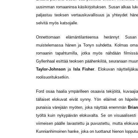
uusimman romaaninsa käsikirjoituksen. Susan alkaa luk
paljastuu teoksen vertauskuvallisuus ja yhteydet hän
selvitä myös katsojalle.
Onnettomaan elämäntilanteensa herännyt Sus
muistelemassa hänen ja Tonyn suhdetta. Kolmas oma
romaanin tapahtumilla, jotka myös nähdään filmiss
Gyllenhaal esittää teoksen päähenkilöä, seuranaan mu
Taylor-Johnson
ja
Isla Fisher
. Elokuvan näyttelijäka
roolisuorituksetkin.
Ford osaa haalia ympärilleen osaavia tekijöitä, kuvaajia
tällaiset elokuvat eivät synny. Yön eläimet on häpeil
punaisia värejään myöten, joka näyttää enemmän
Bria
työltä kuin nykypäivän elokuvalta. Se on visuaalisesti e
viimeisen päälle lavastettu ja puvustettu, mutta elokuva 
Kunnianhimoinen hanke, joka on tuottanut hienon lopputu