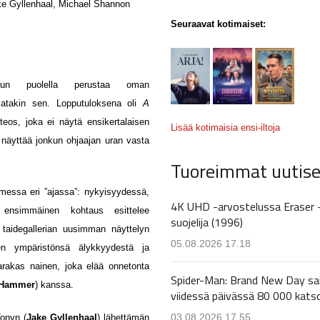
 Gyllenhaal, Michael Shannon
Seuraavat kotimaiset:
un puolella perustaa oman
ohjatakin sen. Lopputuloksena oli
A
teos, joka ei näytä ensikertalaisen
Lisää kotimaisia ensi-iltoja
näyttää jonkun ohjaajan uran vasta
Tuoreimmat uutise
messa eri ”ajassa”: nykyisyydessä,
4K UHD -arvostelussa Eraser 
 ensimmäinen kohtaus esittelee
suojelija (1996)
 taidegallerian uusimman näyttelyn
05.08.2026 17.18
sen ympäristönsä älykkyydestä ja
arakas nainen, joka elää onnetonta
Spider-Man: Brand New Day sa
 Hammer
) kanssa.
viidessä päivässä 80 000 kats
03.08.2026 17.55
onyn (
Jake Gyllenhaal
) lähettämän