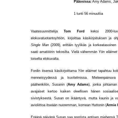
Pääosissa:
Amy Adams, Jake
1 tunti 56 minuuttia
Vaatesuunnittelija
Tom Ford
keksi 2000-luv
elokuvatuotantoyhtiön, kirjoittaa käsikirjoituksen ja 
Single Man
(2009), erittäin tyylikäs ja korkeatasoinen 
saati amatöörin tekosilta. Vielä vähemmän
Yön eläimet
toiselta elokuvalta.
Fordin itsensä käsikirjoittama
Yön eläimet
tapahtuu kol
menneisyydessä ja kuvitelmissa. Mieleenpainuva
päähenkilön, Susanin (
Amy Adams
), jonka johtaman
avajaiset kertoo kaiken oleellisen hänen sosiaali
sivistyksestä. Susan on ikääntyvä, mutta kaunis ja v
avioliittoa itseään nuoremman, komean Huttonin (
Armie
Eräänä päivänä Susan saa postista entisen miehensä T