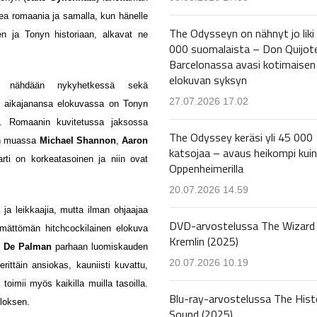
ea romaania ja samalla, kun hänelle
The Odysseyn on nähnyt jo liki
en ja Tonyn historiaan, alkavat ne
000 suomalaista – Don Quijot
Barcelonassa avasi kotimaisen
elokuvan syksyn
an nähdään nykyhetkessä sekä
27.07.2026 17.02
 aikajanansa elokuvassa on Tonyn
ä. Romaanin kuvitetussa jaksossa
The Odyssey keräsi yli 45 000
un muassa
Michael Shannon
,
Aaron
katsojaa – avaus heikompi kuin
arti on korkeatasoinen ja niin ovat
Oppenheimerilla
20.07.2026 14.59
 ja leikkaajia, mutta ilman ohjaajaa
DVD-arvostelussa The Wizard 
emättömän hitchcockilainen elokuva
Kremlin (2025)
n De Palman
parhaan luomiskauden
20.07.2026 10.19
rittäin ansiokas, kauniisti kuvattu,
toimii myös kaikilla muilla tasoilla.
Blu-ray-arvostelussa The Hist
loksen.
Sound (2025)