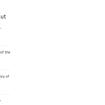
lut
–
of the
ory of
e