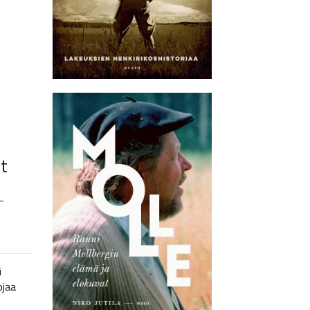
t
–
i
ojaa