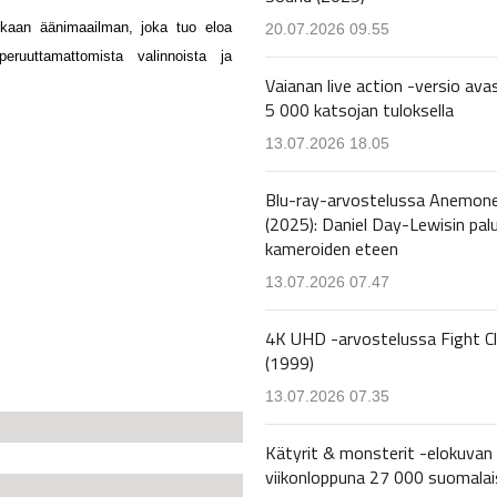
kkaan äänimaailman, joka tuo eloa
20.07.2026 09.55
peruuttamattomista valinnoista ja
Vaianan live action -versio avas
5 000 katsojan tuloksella
13.07.2026 18.05
Blu-ray-arvostelussa Anemon
(2025): Daniel Day-Lewisin pal
kameroiden eteen
13.07.2026 07.47
4K UHD -arvostelussa Fight C
(1999)
13.07.2026 07.35
Kätyrit & monsterit -elokuvan 
viikonloppuna 27 000 suomalai