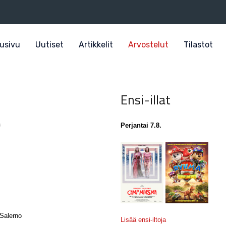
usivu
Uutiset
Artikkelit
Arvostelut
Tilastot
Ensi-illat
)
Perjantai 7.8.
Salerno
Lisää ensi-iltoja