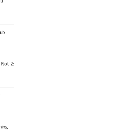
uu
lub
 Not 2:
7
hing