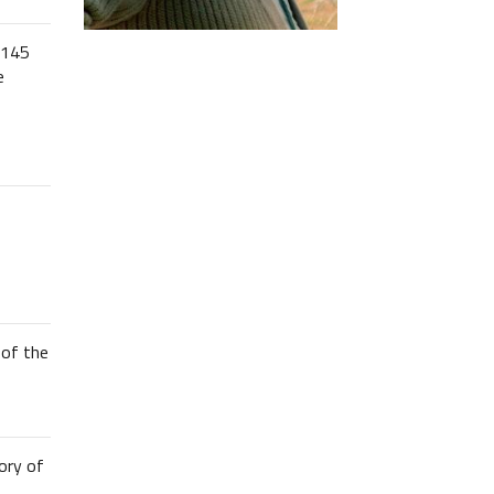
 145
e
of the
ory of