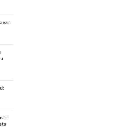
i vain
e
uu
lub
näki
sta