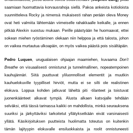
saamiaan huomattavia korvausrahoja siellä. Pakoa ankeista kotioloista
suunnitteleva Rocky ja nimensä mukaisesti rahan perään oleva Money
ovat heti valmiita lähtemään viimeiselle rahakkaalle keikalle, ja ennen
pitkää Alexkin suostuu mukaan. Perille päästyään he huomaavat, ettei
sokean miehen ryöstäminen olekaan niin helppoa ja että talosta, johon
on vaikea murtautua ulkoapäin, on myös vaikea päästä pois sisältäpäin.
Pedro Luquen
, urugualaisen ohjaajan maamiehen, kuvaama
Don’t
Breathe
on visuaalisesti onnistunut ja tunnelmallinen, nopeatempoinen
kauhujännäri. Siitä puuttuvat yliluonnolliset elementit ja muutkin
kauhuelokuville tyypilliset hirviöt, mutta ei se silti ole realistinen
elokuva. Loppua kohden jatkuvat läheltä piti -tilanteet ja toistuvat
juonenkäänteet alkavat tympiä. Alusta alkaen katsojalle tehdään
selväksi, että tässä tarinassa kaikki on mahdollista, minkä seurauksena
suuriksi ja järkyttäviksi tarkoitetut yllätyksetkään eivät varsinaisesti
yllätä. Käsikirjoituksen puutteista huolimatta toteutus on kuitenkin
tämän lajityypin elokuvalle ensiluokkaista ja roolit onnistuneesti