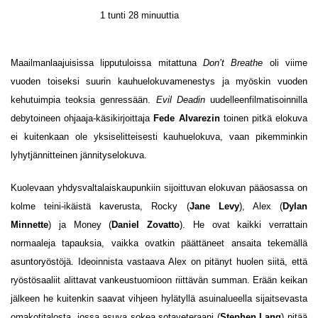
1 tunti 28 minuuttia
Maailmanlaajuisissa lipputuloissa mitattuna
Don’t Breathe
oli viime
vuoden toiseksi suurin kauhuelokuvamenestys ja myöskin vuoden
kehutuimpia teoksia genressään.
Evil Deadin
uudelleenfilmatisoinnilla
debytoineen ohjaaja-käsikirjoittaja
Fede Alvarezin
toinen pitkä elokuva
ei kuitenkaan ole yksiselitteisesti kauhuelokuva, vaan pikemminkin
lyhytjännitteinen jännityselokuva.
Kuolevaan yhdysvaltalaiskaupunkiin sijoittuvan elokuvan pääosassa on
kolme teini-ikäistä kaverusta, Rocky (
Jane Levy
), Alex (
Dylan
Minnette
) ja Money (
Daniel Zovatto
). He ovat kaikki verrattain
normaaleja tapauksia, vaikka ovatkin päättäneet ansaita tekemällä
asuntoryöstöjä. Ideoinnista vastaava Alex on pitänyt huolen siitä, että
ryöstösaaliit alittavat vankeustuomioon riittävän summan. Erään keikan
jälkeen he kuitenkin saavat vihjeen hylätyllä asuinalueella sijaitsevasta
omakotitalosta, jossa asuva sokea sotaveteraani (
Stephen Lang
) pitää