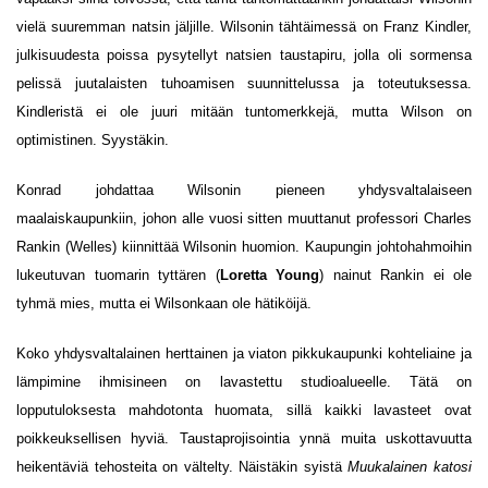
vielä suuremman natsin jäljille. Wilsonin tähtäimessä on Franz Kindler,
julkisuudesta poissa pysytellyt natsien taustapiru, jolla oli sormensa
pelissä juutalaisten tuhoamisen suunnittelussa ja toteutuksessa.
Kindleristä ei ole juuri mitään tuntomerkkejä, mutta Wilson on
optimistinen. Syystäkin.
Konrad johdattaa Wilsonin pieneen yhdysvaltalaiseen
maalaiskaupunkiin, johon alle vuosi sitten muuttanut professori Charles
Rankin (Welles) kiinnittää Wilsonin huomion. Kaupungin johtohahmoihin
lukeutuvan tuomarin tyttären (
Loretta Young
) nainut Rankin ei ole
tyhmä mies, mutta ei Wilsonkaan ole hätiköijä.
Koko yhdysvaltalainen herttainen ja viaton pikkukaupunki kohteliaine ja
lämpimine ihmisineen on lavastettu studioalueelle. Tätä on
lopputuloksesta mahdotonta huomata, sillä kaikki lavasteet ovat
poikkeuksellisen hyviä. Taustaprojisointia ynnä muita uskottavuutta
heikentäviä tehosteita on vältelty. Näistäkin syistä
Muukalainen katosi