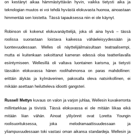
on kestänyt aikaa hämmästyttävän hyvin, vaikka tietysti aika ja
teknologian muutos ei voi tehdä hyvästä elokuvasta huonoa, ainoastaan
himmentää sen loistetta. Tässä tapauksessa niin ei ole käynyt.
Robinson oli kokenut elokuvanäyttelijä, joka oli aina hyvä – tässä
roolissa suorastaan loistava kaikessa vähäeleisyydessään ja
luontevuudessaan. Welles oli näyttelijäilmaisultaan teatraalisempi,
mutta ei kuitenkaan sekoittanut kameran edessä oloa teatterilavalla
esiintymiseen. Wellesillä oli valtava luontainen karisma, ja tietysti
tässäkin elokuvassa hänen roolihahmonsa on paras mahdollinen:
erittäin älykäs ja kylmäverinen, pakosalla oleva natsirikollinen, ei
mikään asettaan heilutteleva idiootti gangsteri.
Russell Mettyn
kuvaus on valon ja varjon juhlaa, Wellesin kuvakerronta
millintarkkaa ja tiivistä. Tässä elokuvassa ei ole mitään liikaa eikä
mitään liian vähän. Ainoat ylilyönnit ovat Loretta Youngin
roolisuorituksessa, joka melodramaattisuudessaan ja
yliampuvuudessaan toki vastasi oman aikansa standardeja. Wellesin ja