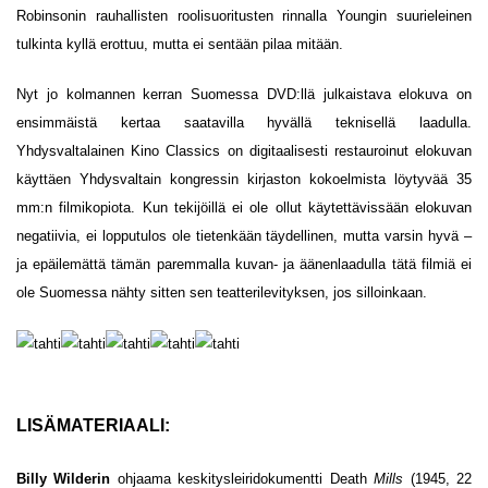
Robinsonin rauhallisten roolisuoritusten rinnalla Youngin suurieleinen
tulkinta kyllä erottuu, mutta ei sentään pilaa mitään.
Nyt jo kolmannen kerran Suomessa DVD:llä julkaistava elokuva on
ensimmäistä kertaa saatavilla hyvällä teknisellä laadulla.
Yhdysvaltalainen Kino Classics on digitaalisesti restauroinut elokuvan
käyttäen Yhdysvaltain kongressin kirjaston kokoelmista löytyvää 35
mm:n filmikopiota. Kun tekijöillä ei ole ollut käytettävissään elokuvan
negatiivia, ei lopputulos ole tietenkään täydellinen, mutta varsin hyvä –
ja epäilemättä tämän paremmalla kuvan- ja äänenlaadulla tätä filmiä ei
ole Suomessa nähty sitten sen teatterilevityksen, jos silloinkaan.
LISÄMATERIAALI:
Billy Wilderin
ohjaama keskitysleiridokumentti Death
Mills
(1945, 22