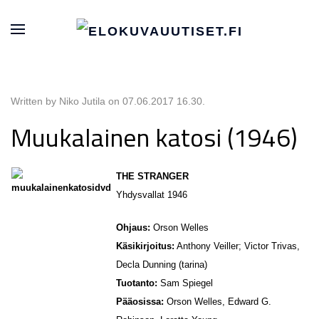
Written by Niko Jutila on
07.06.2017 16.30
.
Muukalainen katosi (1946)
THE STRANGER
Yhdysvallat 1946
Ohjaus:
Orson Welles
Käsikirjoitus:
Anthony Veiller; Victor Trivas,
Decla Dunning (tarina)
Tuotanto:
Sam Spiegel
Pääosissa:
Orson Welles, Edward G.