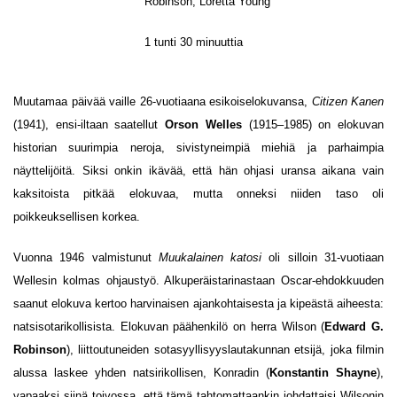
Robinson, Loretta Young
1 tunti 30 minuuttia
Muutamaa päivää vaille 26-vuotiaana esikoiselokuvansa,
Citizen Kanen
(1941), ensi-iltaan saatellut
Orson Welles
(1915–1985) on elokuvan
historian suurimpia neroja, sivistyneimpiä miehiä ja parhaimpia
näyttelijöitä. Siksi onkin ikävää, että hän ohjasi uransa aikana vain
kaksitoista pitkää elokuvaa, mutta onneksi niiden taso oli
poikkeuksellisen korkea.
Vuonna 1946 valmistunut
Muukalainen katosi
oli silloin 31-vuotiaan
Wellesin kolmas ohjaustyö. Alkuperäistarinastaan Oscar-ehdokkuuden
saanut elokuva kertoo harvinaisen ajankohtaisesta ja kipeästä aiheesta:
natsisotarikollisista. Elokuvan päähenkilö on herra Wilson (
Edward G.
Robinson
), liittoutuneiden sotasyyllisyyslautakunnan etsijä, joka filmin
alussa laskee yhden natsirikollisen, Konradin (
Konstantin Shayne
),
vapaaksi siinä toivossa, että tämä tahtomattaankin johdattaisi Wilsonin